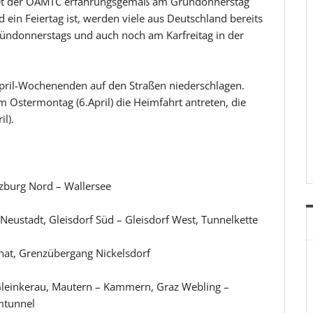
et der ÖAMTC erfahrungsgemäß am Gründonnerstag
d ein Feiertag ist, werden viele aus Deutschland bereits
ündonnerstags und auch noch am Karfreitag in der
April-Wochenenden auf den Straßen niederschlagen.
 Ostermontag (6.April) die Heimfahrt antreten, die
l).
lzburg Nord – Wallersee
Neustadt, Gleisdorf Süd – Gleisdorf West, Tunnelkette
hat, Grenzübergang Nickelsdorf
 Gleinkerau, Mautern – Kammern, Graz Webling –
mtunnel