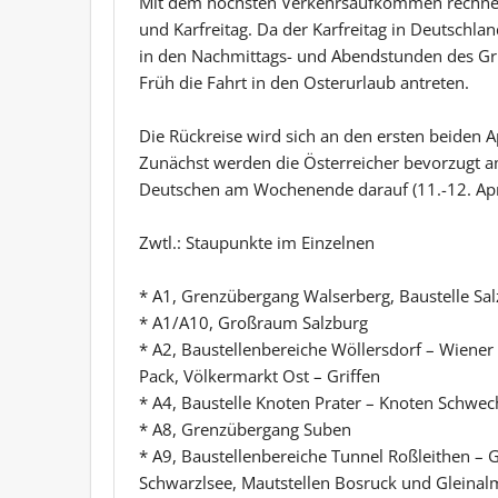
Mit dem höchsten Verkehrsaufkommen rechn
und Karfreitag. Da der Karfreitag in Deutschlan
in den Nachmittags- und Abendstunden des Gr
Früh die Fahrt in den Osterurlaub antreten.
Die Rückreise wird sich an den ersten beiden 
Zunächst werden die Österreicher bevorzugt am
Deutschen am Wochenende darauf (11.-12. Apri
Zwtl.: Staupunkte im Einzelnen
* A1, Grenzübergang Walserberg, Baustelle Sa
* A1/A10, Großraum Salzburg
* A2, Baustellenbereiche Wöllersdorf – Wiener 
Pack, Völkermarkt Ost – Griffen
* A4, Baustelle Knoten Prater – Knoten Schwec
* A8, Grenzübergang Suben
* A9, Baustellenbereiche Tunnel Roßleithen –
Schwarzlsee, Mautstellen Bosruck und Gleinal