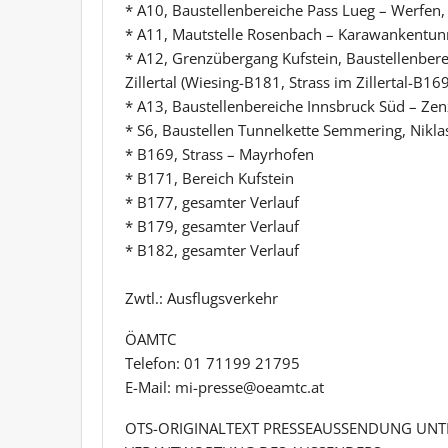
* A10, Baustellenbereiche Pass Lueg – Werfen, 
* A11, Mautstelle Rosenbach – Karawankentun
* A12, Grenzübergang Kufstein, Baustellenber
Zillertal (Wiesing-B181, Strass im Zillertal-B169
* A13, Baustellenbereiche Innsbruck Süd – Ze
* S6, Baustellen Tunnelkette Semmering, Nikla
* B169, Strass – Mayrhofen
* B171, Bereich Kufstein
* B177, gesamter Verlauf
* B179, gesamter Verlauf
* B182, gesamter Verlauf
Zwtl.: Ausflugsverkehr
ÖAMTC
Telefon: 01 71199 21795
E-Mail: mi-presse@oeamtc.at
OTS-ORIGINALTEXT PRESSEAUSSENDUNG UNTE