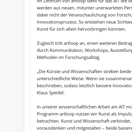
Im Zentrum von artloop steht für das AIT die I
werden aus neuen, mitunter unerwarteten Pers
dabei nicht der Veranschaulichung von Forschu
Innovationsprozess. So entstehen neue Sichtw
Kunst für sich allein hervorbringen könnten.
Zugleich tritt artloop an, einen weiteren Beitra
durch Kommunikation, Workshops, Ausstellungs
Methoden im Forschungsalltag.
„Die Künste und Wissenschaften streben beide 
unterschiedliche Weise. Wenn sie zusammenar
beschrieben, sodass letztlich bessere Innovat
Klaus Speidel.
In unserer wissenschaftlichen Arbeit am AIT 
Programm artloop nutzen wir Kunst als Impul
betrachten. Kunst und Wissenschaft verbindet, 
vorausdenken und mitgestalten – beide basiere