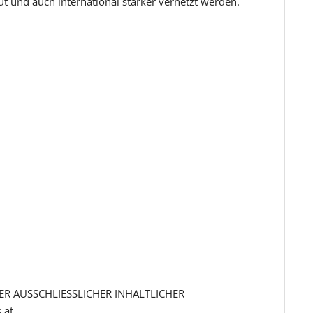
 und auch international stärker vernetzt werden.
R AUSSCHLIESSLICHER INHALTLICHER
.at