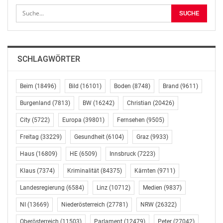
DES AUSSENDERS. www.ots.at
© Copyright APA-OTS Originaltext-Service GmbH und
der jeweilige Aussender
SCHLAGWÖRTER
Gefällt mir:
Beim
(18496)
Bild
(16101)
Boden
(8748)
Brand
(9611)
Burgenland
(7813)
BW
(16242)
Christian
(20426)
City
(5722)
Europa
(39801)
Fernsehen
(9505)
Freitag
(33229)
Gesundheit
(6104)
Graz
(9933)
Haus
(16809)
HE
(6509)
Innsbruck
(7223)
Klaus
(7374)
Kriminalität
(84375)
Kärnten
(9711)
Landesregierung
(6584)
Linz
(10712)
Medien
(9837)
NI
(13669)
Niederösterreich
(27781)
NRW
(26322)
Oberösterreich
(11503)
Parlament
(12479)
Peter
(27042)