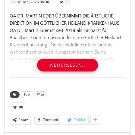
von
18. Mai 2026 06:30
98
OA DR. MARTIN EDER ÜBERNIMMT DIE ÄRZTLICHE
DIREKTION IM GÖTTLICHER HEILAND KRANKENHAUS.
OA Dr. Martin Eder ist seit 2018 als Facharzt für
Anästhesie und Intensivmedizin im Göttlicher Heiland
Krankenhaus tätig. Die Fachklinik lernte er bereits
während seiner Ausbildungszeit kennen. Seine
Facharzt-Ausbildung schloss er an der Abteilung für
WEITERLESEN..
Herz-, Thorax- und Gefäßchirurgische Anästhesie und
Intensivmedizin an der Medizinischen Universität Wien
ab.
Göttlicher Heiland Krankenhaus
Eder
Wien
Mag.a Katharina Sacken
Telefon: 01400889320
98
E-Mail: katharina.sacken@khgh.at
Share
Facebook
Twitter
OTS-ORIGINALTEXT PRESSEAUSSENDUNG UNTER
AUSSCHLIESSLICHER INHALTLICHER VERANTWORTUNG