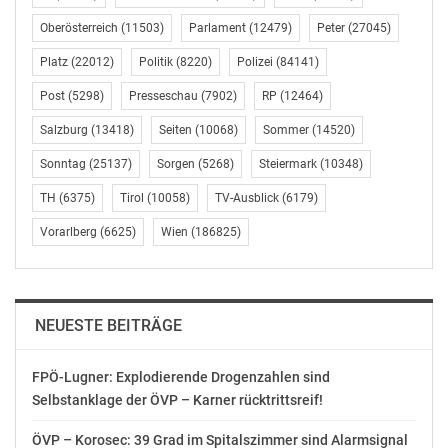
Oberösterreich
(11503)
Parlament
(12479)
Peter
(27045)
Platz
(22012)
Politik
(8220)
Polizei
(84141)
Post
(5298)
Presseschau
(7902)
RP
(12464)
Salzburg
(13418)
Seiten
(10068)
Sommer
(14520)
Sonntag
(25137)
Sorgen
(5268)
Steiermark
(10348)
TH
(6375)
Tirol
(10058)
TV-Ausblick
(6179)
Vorarlberg
(6625)
Wien
(186825)
NEUESTE BEITRÄGE
FPÖ-Lugner: Explodierende Drogenzahlen sind
Selbstanklage der ÖVP – Karner rücktrittsreif!
ÖVP – Korosec: 39 Grad im Spitalszimmer sind Alarmsignal