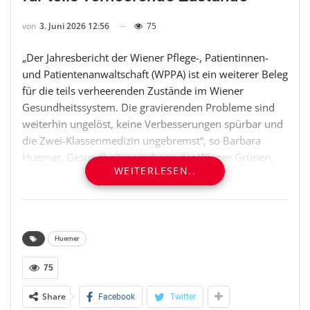
von
3. Juni 2026 12:56
75
„Der Jahresbericht der Wiener Pflege-, Patientinnen-
und Patientenanwaltschaft (WPPA) ist ein weiterer Beleg
für die teils verheerenden Zustände im Wiener
Gesundheitssystem. Die gravierenden Probleme sind
weiterhin ungelöst, keine Verbesserungen spürbar und
die Zwei-Klassenmedizin ungebremst“, so Barbara
Huemer, Gesundheitssprecherin der Wiener Grünen,
WEITERLESEN..
anlässlich des heute präsentierten Berichts. „Der
Bericht zeichnet ein Bild von erschütternden Beispielen
von Fehlbehandlungen und Diagnosefehlern. Der nach
wie vor eklatante Personalmangel führt dazu, dass sich
dieses Problem nur noch weiter verschärft“, so
Huemer
Huemer.
75
Kommunikation Grüne Wien
Share
Facebook
Twitter
Telefon: 01-4000-81814