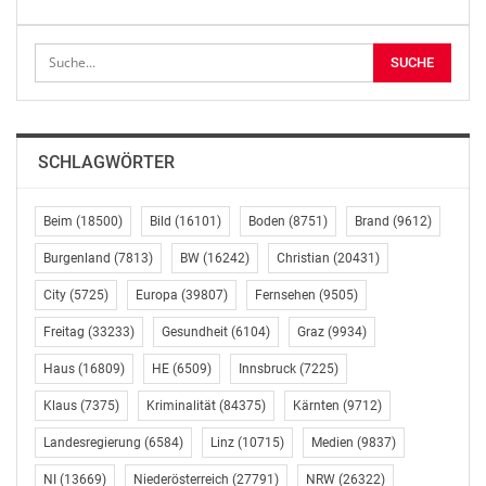
E-Mail: presse.wien@gruene.at
Website: https://wien.gruene.at
OTS-ORIGINALTEXT PRESSEAUSSENDUNG UNTER
AUSSCHLIESSLICHER INHALTLICHER VERANTWORTUNG
DES AUSSENDERS. www.ots.at
© Copyright APA-OTS Originaltext-Service GmbH und
SCHLAGWÖRTER
der jeweilige Aussender
Beim
(18500)
Bild
(16101)
Boden
(8751)
Brand
(9612)
Gefällt mir:
Burgenland
(7813)
BW
(16242)
Christian
(20431)
City
(5725)
Europa
(39807)
Fernsehen
(9505)
Freitag
(33233)
Gesundheit
(6104)
Graz
(9934)
Haus
(16809)
HE
(6509)
Innsbruck
(7225)
Klaus
(7375)
Kriminalität
(84375)
Kärnten
(9712)
Landesregierung
(6584)
Linz
(10715)
Medien
(9837)
NI
(13669)
Niederösterreich
(27791)
NRW
(26322)