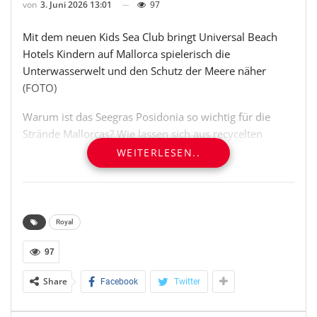
von
3. Juni 2026 13:01
97
Mit dem neuen Kids Sea Club bringt Universal Beach
Hotels Kindern auf Mallorca spielerisch die
Unterwasserwelt und den Schutz der Meere näher
(FOTO)
Warum ist das Seegras Posidonia so wichtig für die
Strände Mallorcas? Wie lassen sich aus recycelten
Materialien kleine Meeresbewohner basteln? Und wer
WEITERLESEN..
schützt eigentlich die Unterwasserwelt des Mittelmeers?
Mit Fragen wie diesen möchte Universal Beach Hotels
Kindern künftig spielerisch die Welt unter der
Meeresoberfläche näherbringen. Dafür startet die
Royal
mallorquinische Hotelgruppe mit Schweizer Wurzeln
den neuen Universal Kids Sea Club in mehreren
97
Familienhotels auf Mallorca.
Share
Facebook
Twitter
Im Mittelpunkt steht ein Urlaubserlebnis, das Spaß,