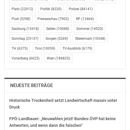
Posidonia-Workshops, Recycling-Aktivitäten, eine Sea
Platz
(22012)
Politik
(8220)
Polizei
(84141)
Club Regatta oder die Aktion Guardianes del Mar, bei
der Kinder lernen, warum Meeresschutz schon im Alltag
Post
(5298)
Presseschau
(7902)
RP
(12464)
beginnt. Spielerisch erfahren sie dabei, welche Tiere
Salzburg
(13418)
Seiten
(10068)
Sommer
(14520)
und Pflanzen im Mittelmeer leben und weshalb
gesunde Meere so wichtig sind.
Sonntag
(25137)
Sorgen
(5269)
Steiermark
(10348)
TH
(6375)
Tirol
(10059)
TV-Ausblick
(6179)
Der neue Kids Sea Club wird in dieser Saison zunächst
Vorarlberg
(6625)
Wien
(186825)
in den Familienhotels Universal Hotel Lido Park,
Universal Hotel Don Camilo, Universal Hotel Bikini und
Universal Hotel Castell Royal eingeführt. Eine erste
Pilotphase im Universal Hotel Romántica hatte zuvor
NEUESTE BEITRÄGE
gezeigt, wie gut das Konzept bei Familien ankommt.
Historische Trockenheit setzt Landwirtschaft massiv unter
MEERESSCHUTZ ALS TEIL DES URLAUBSERLEBNISSES
Druck
Das neue Kinderanimationskonzept passt zur
FPÖ-Landbauer: „Neuwahlen jetzt! Bundes-ÖVP hat keine
nachhaltigen Ausrichtung der Hotelgruppe. Universal
Antworten, und wenn dann die falschen“
Beach Hotels engagiert sich seit Jahren für Umwelt- und