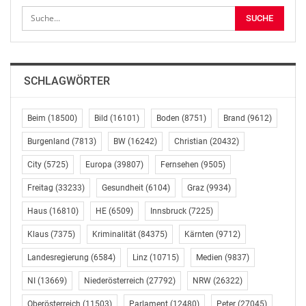
Kreativität und Naturbewusstsein verbindet.
Gemeinsam mit dem Maskottchen Pop, einer
fröhlichen Figur aus der Unterwasserwelt, entdecken
Kinder die Besonderheiten des Mittelmeers – beim
Basteln, Spielen und Mitmachen.
SCHLAGWÖRTER
SPIELERISCH DIE UNTERWASSERWELT ENTDECKEN
Beim
(18500)
Bild
(16101)
Boden
(8751)
Brand
(9612)
„Im Pilothotel Romántica haben wir erlebt, wie schnell
Burgenland
(7813)
BW
(16242)
Christian
(20432)
die Kinder unser Maskottchen Pop ins Herz geschlossen
City
(5725)
Europa
(39807)
Fernsehen
(9505)
haben und mit welcher Begeisterung sie bei den
Aktivitäten dabei waren“, sagt Yannik Erhart, CEO von
Freitag
(33233)
Gesundheit
(6104)
Graz
(9934)
Universal Beach Hotels. „Für uns steht an erster Stelle,
Haus
(16810)
HE
(6509)
Innsbruck
(7225)
dass Kinder im Urlaub Spaß haben und schöne
Erinnerungen mit nach Hause nehmen. Wenn sie dabei
Klaus
(7375)
Kriminalität
(84375)
Kärnten
(9712)
ganz nebenbei auch lernen, respektvoll mit dem Meer
Landesregierung
(6584)
Linz
(10715)
Medien
(9837)
umzugehen, freut uns das umso mehr.“
NI
(13669)
Niederösterreich
(27792)
NRW
(26322)
Zum Programm gehören unter anderem kleine
Oberösterreich
(11503)
Parlament
(12480)
Peter
(27045)