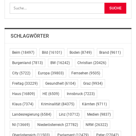
Tandler-Outlet die Klima-Tour, eine
Fuhrparkausstellung, das 48er-Museum, ein buntes
Kinderprogramm und natürlich die spannenden
Escape-Rooms im House of Mist. Und, nicht zu
vergessen, Live-Musik. Am Samstag unterhalten
SCHLAGWÖRTER
piano*drum, das Al Cook Trio und Dennis Jale und am
Sonntag neben dem Martin Jank Quartett auch Christl
Prager, bratfisch und die Vivid Vocal Vibes rund um
Beim
(18497)
Bild
(16101)
Boden
(8749)
Brand
(9611)
Niddl. Der Eintritt ist frei!
Burgenland
(7813)
BW
(16242)
Christian
(20426)
DAS PROGRAMM:
City
(5722)
Europa
(39803)
Fernsehen
(9505)
Sandra Holzinger
Freitag
(33229)
Gesundheit
(6104)
Graz
(9934)
Mediensprecherin „die 48er“
Telefon: +43 1 4000-48283
Haus
(16809)
HE
(6509)
Innsbruck
(7223)
E-Mail: sandra.holzinger@wien.gv.at
Klaus
(7374)
Kriminalität
(84375)
Kärnten
(9711)
OTS-ORIGINALTEXT PRESSEAUSSENDUNG UNTER
Landesregierung
(6584)
Linz
(10712)
Medien
(9837)
AUSSCHLIESSLICHER INHALTLICHER VERANTWORTUNG
NI
(13669)
Niederösterreich
(27782)
NRW
(26322)
DES AUSSENDERS. www.ots.at
© Copyright APA-OTS Originaltext-Service GmbH und
Oberösterreich
(11503)
Parlament
(12479)
Peter
(27042)