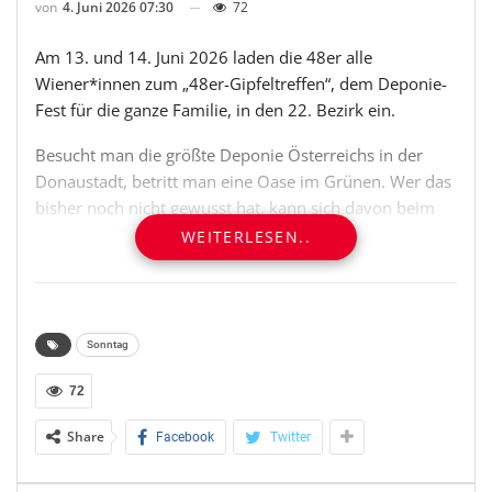
von
4. Juni 2026 07:30
72
Am 13. und 14. Juni 2026 laden die 48er alle
Wiener*innen zum „48er-Gipfeltreffen“, dem Deponie-
Fest für die ganze Familie, in den 22. Bezirk ein.
Besucht man die größte Deponie Österreichs in der
Donaustadt, betritt man eine Oase im Grünen. Wer das
bisher noch nicht gewusst hat, kann sich davon beim
„48er-Gipfeltreffen“ überzeugen. Auf der Deponie
WEITERLESEN..
Rautenweg veranstaltet die 48er ihr jährliches Fest mit
einem abwechslungsreichen Programm für die ganze
Familie. Das Gelände kann entweder bequem per
Bummelzug oder auch aktiv zu Fuß erkundet werden.
Sonntag
SEHENS- UND ERLEBENSWERTES PROGRAMM FÜR
72
GROSS UND KLEIN
Share
Facebook
Twitter
Interessante Programmpunkte sind neben einem 48er-