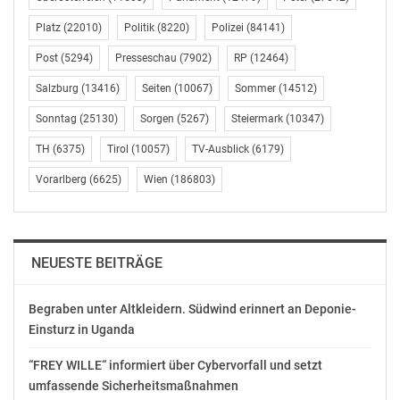
der jeweilige Aussender
Platz
(22010)
Politik
(8220)
Polizei
(84141)
Post
(5294)
Presseschau
(7902)
RP
(12464)
Gefällt mir:
Salzburg
(13416)
Seiten
(10067)
Sommer
(14512)
Sonntag
(25130)
Sorgen
(5267)
Steiermark
(10347)
TH
(6375)
Tirol
(10057)
TV-Ausblick
(6179)
Vorarlberg
(6625)
Wien
(186803)
NEUESTE BEITRÄGE
Begraben unter Altkleidern. Südwind erinnert an Deponie-
Einsturz in Uganda
“FREY WILLE“ informiert über Cybervorfall und setzt
umfassende Sicherheitsmaßnahmen