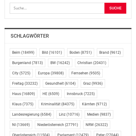
Krisen zunimmt, suchen Menschen nach einer
vertrauten Orientierung. Bibel TV bietet hier mit seiner
Plattform an wertebasiertem Content Zugang zu dem
christlichen Glauben – auch für jene, die bislang keiner
christlichen Kirche angehören oder sogar aus ihr
SCHLAGWÖRTER
ausgetreten sind. Eine treue Gemeinschaft von über
66.000 katholischen, evangelischen und freikirchlichen
Unterstützerinnen und Unterstützern ermöglicht es
Beim
(18499)
Bild
(16101)
Boden
(8751)
Brand
(9612)
Bibel TV, diese christliche Aufgabe zu erfüllen und diese
Burgenland
(7813)
BW
(16242)
Christian
(20431)
weiter in die Zukunft zu entwickeln: Bibel TV versteht
City
(5725)
Europa
(39808)
Fernsehen
(9505)
sich als eines der größten christlichen Missionswerke
im deutschsprachigen Raum.
Freitag
(33232)
Gesundheit
(6104)
Graz
(9936)
Haus
(16809)
HE
(6509)
Innsbruck
(7225)
DIE NÄCHSTE MISSION: NEXT MISSION
Klaus
(7375)
Kriminalität
(84375)
Kärnten
(9712)
Die Leitfrage aller Aktivitäten bleibt: Welche
Landesregierung
(6584)
Linz
(10716)
Medien
(9837)
Möglichkeiten bieten sich wo in den Medien, um
Menschen einen einfachen Informationszugang zu Gott
NI
(13669)
Niederösterreich
(27791)
NRW
(26322)
zu eröffnen, also was ist die nächste Mission, NEXT
Oberösterreich
(11504)
Parlament
(12479)
Peter
(27044)