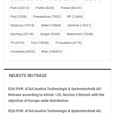
MISSION? Neben dem Fernsehsender und den
Platz
(22012)
Politik
(8220)
Polizei
(84141)
Internetangeboten gehören die regelmäßigen großen
Plakatkampagnen zu den Maßnahmen, welche die Bibel
Post
(5298)
Presseschau
(7902)
RP
(12464)
TV Stiftung gemeinnützige GmbH am Dienst für die
Salzburg
(13418)
Seiten
(10068)
Sommer
(14521)
Kirchen und die christliche Sache zusammen mit
Zehntausenden von Unterstützerinnen und
Sonntag
(25136)
Sorgen
(5268)
Steiermark
(10348)
Unterstützer organisiert. Durch die Plakatkampagne
TH
(6375)
Tirol
(10058)
TV-Ausblick
(6179)
„DIE ERINNERUNG an Gott 2026“ mit über 40.000
Vorarlberg
(6625)
Wien
(186823)
Großflächenplakaten wird im Schnitt jeder Mensch im
Land 6-10 Mal an Gott erinnert – durch die Unterzeile
„Mehr in deiner Kirche oder bei Bibel TV“
NEUESTE BEITRÄGE
SOLIDE WIRTSCHAFTLICHE BASIS
EQS-PVR: AT&S Austria Technologie & Systemtechnik AG:
Auch wenn das Spendenvolumen mit einem leichten
Release according to Article 135, Section 2 BörseG with the
Minus von – 0,59 % gegenüber dem Vorjahr stagniert,
objective of Europe-wide distribution
kann Bibel TV dem allgemeinem Trend zu rückläufigen
Spenden standhalten: Die Spenderinnen und Spender
EQS-PVR: AT&S Austria Technologie & Systemtechnik AG:
unterstützen Bibel TV auch unter den aktuell