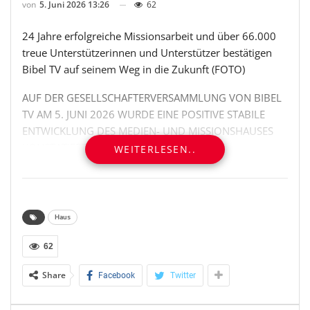
von
5. Juni 2026 13:26
62
24 Jahre erfolgreiche Missionsarbeit und über 66.000
treue Unterstützerinnen und Unterstützer bestätigen
Bibel TV auf seinem Weg in die Zukunft (FOTO)
AUF DER GESELLSCHAFTERVERSAMMLUNG VON BIBEL
TV AM 5. JUNI 2026 WURDE EINE POSITIVE STABILE
ENTWICKLUNG DES MEDIEN- UND MISSIONSHAUSES
KONSTATIERT. DASS CHRISTLICHE INHALTE
WEITERLESEN..
GESELLSCHAFTLICH RELEVANT SIND, BESTÄTIGTE AUCH
DIE VERLEIHUNG DES PUBLIC VALUE STATUS AN BIBEL
TV DURCH DIE MEDIENANSTALTEN.
Haus
BIBEL TV: EINE STARKE GEMEINSCHAFT VON
UNTERSTÜTZERINNEN UND UNTERSTÜTZERN
62
Share
Facebook
Twitter
In Zeiten, in der die gesellschaftliche Verunsicherung
durch globale Kriege, Klimawandel und wirtschaftliche