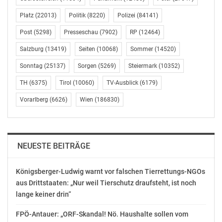
Auch international ist „MICHAEL“ ein Hit und liegt
Platz
(22013)
Politik
(8220)
Polizei
(84141)
aktuell mit über 880 Million Dollar weltweitem Box
Office Einspielergebnis auf dem zweiten Platz der
Post
(5298)
Presseschau
(7902)
RP
(12464)
bislang erfolgreichsten Kinofilme des Jahres (nach „DER
Salzburg
(13419)
Seiten
(10068)
Sommer
(14520)
SUPER MARIO GALAXY FILM“).
Sonntag
(25137)
Sorgen
(5269)
Steiermark
(10352)
„MICHAEL“ läuft aktuell in rund 80 österreichischen
TH
(6375)
Tirol
(10060)
TV-Ausblick
(6179)
Kinos und ist über den Sommer auch in zahlreichen
Vorarlberg
(6626)
Wien
(186830)
Open Air Kinos zu sehen.
„Wir freuen uns sehr über das große Interesse des
Publikums an diesem außergewöhnlichen Film.
NEUESTE BEITRÄGE
MICHAEL bringt die Lebensgeschichte von Michael
Jackson mit emotionaler Wucht und eindrucksvollen
Königsberger-Ludwig warnt vor falschen Tierrettungs-NGOs
Bildern auf die Leinwand und begeistert damit ein
aus Drittstaaten: „Nur weil Tierschutz draufsteht, ist noch
breites Publikum“, betont Christian Dörfler. „Wir
lange keiner drin“
gratulieren im Namen der ARGE Film und Kino der
Universal Pictures Austria zum erfolgreichen Kinostart.
FPÖ-Antauer: „ORF-Skandal! Nö. Haushalte sollen vom
Das starke Echo zeigt einmal mehr, welche Bedeutung