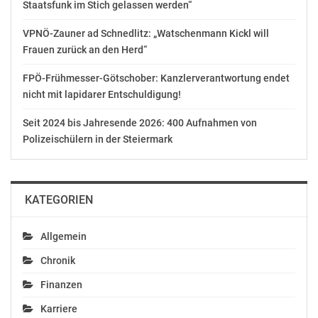
Staatsfunk im Stich gelassen werden“
das Kino für das gemeinsame Erleben großer
Künstlerpersönlichkeiten hat“, ergänzt Michael Stejskal,
VPNÖ-Zauner ad Schnedlitz: „Watschenmann Kickl will
beide Vertreter der ARGE Film und Kino in der
Frauen zurück an den Herd“
Wirtschaftskammer Österreich.
FPÖ-Frühmesser-Götschober: Kanzlerverantwortung endet
nicht mit lapidarer Entschuldigung!
Bildmaterial und weitere Inhalte zu MICHAEL unter:
www.UPIMEDIA.com
Seit 2024 bis Jahresende 2026: 400 Aufnahmen von
Polizeischülern in der Steiermark
ÜBER DEN FILM
Er ist einer der einflussreichsten Künstler aller Zeiten –
KATEGORIEN
der King of Pop. „MICHAEL“ ist das Portrait eines
Ausnahmekünstlers, dessen Musik die Welt bewegt und
jede Generation bis heute inspiriert hat. Der Film
Allgemein
erzählt die Geschichte von Michael Jacksons Leben –
Chronik
weit über die Musik hinaus. Er zeichnet seinen Weg
Finanzen
nach von der Entdeckung seines außergewöhnlichen
Talents als Leadsänger der Jackson Five bis hin zu dem
Karriere