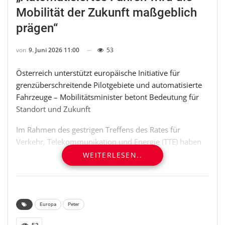
Mobilität der Zukunft maßgeblich
prägen“
von
9. Juni 2026 11:00
53
Österreich unterstützt europäische Initiative für
grenzüberschreitende Pilotgebiete und automatisierte
Fahrzeuge – Mobilitätsminister betont Bedeutung für
Standort und Zukunft
Im Rahmen des gestrigen Treffens des Rates für
Verkehr, Telekommunikation und Energie (TTE) haben
mehr als zehn EU-Mitgliedstaaten, darunter
WEITERLESEN..
Deutschland, Ungarn und Tschechien, eine
gemeinsame Absichtserklärung zur Weiterentwicklung
des autonomen Fahrens in Europa unterzeichnet. Ziel
der Initiative ist es, grenzüberschreitende Pilotgebiete
Europa
Peter
für automatisierte Fahrzeuge aufzubauen und die