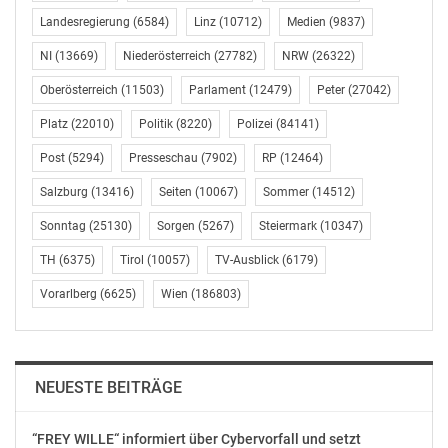
des Wirtschafts- und Innovationsstandorts Europa und
Landesregierung
(6584)
Linz
(10712)
Medien
(9837)
leistet gleichzeitig einen wesentlichen Beitrag zur
Erhöhung der Verkehrssicherheit.
NI
(13669)
Niederösterreich
(27782)
NRW
(26322)
Oberösterreich
(11503)
Parlament
(12479)
Peter
(27042)
„Automatisiertes Fahren wird die Mobilität der Zukunft
Platz
(22010)
Politik
(8220)
Polizei
(84141)
maßgeblich prägen. Mit der heutigen Deklaration
setzen wir ein starkes europäisches Signal für
Post
(5294)
Presseschau
(7902)
RP
(12464)
Innovation, Wettbewerbsfähigkeit und sichere
Salzburg
(13416)
Seiten
(10067)
Sommer
(14512)
Mobilität. Gerade bei grenzüberschreitenden
Anwendungen braucht es gemeinsame Standards und
Sonntag
(25130)
Sorgen
(5267)
Steiermark
(10347)
ein abgestimmtes Vorgehen. Österreich bringt sich
TH
(6375)
Tirol
(10057)
TV-Ausblick
(6179)
aktiv in diesen Prozess ein und gestaltet die Zukunft der
Vorarlberg
(6625)
Wien
(186803)
Mobilität in Europa mit“, betont Mobilitätsminister
Peter Hanke.
VON DER ERPROBUNG ZUR BREITEN ANWENDUNG
NEUESTE BEITRÄGE
Im Rahmen der Initiative werden nun zwei
“FREY WILLE“ informiert über Cybervorfall und setzt
Arbeitsstränge gestartet: Einerseits sollen gemeinsame