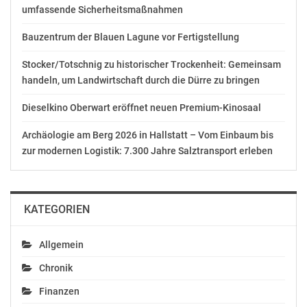
umfassende Sicherheitsmaßnahmen
Grundsätze und Mindestkriterien für den Zugang zu
den Pilotgebieten entwickelt werden. Andererseits soll
Bauzentrum der Blauen Lagune vor Fertigstellung
die praktische Umsetzung automatisierter
Mobilitätslösungen – etwa bei Planung, Finanzierung,
Stocker/Totschnig zu historischer Trockenheit: Gemeinsam
Beschaffung und Integration in bestehende
handeln, um Landwirtschaft durch die Dürre zu bringen
Verkehrssysteme – zwischen Mitgliedstaaten, Regionen
Dieselkino Oberwart eröffnet neuen Premium-Kinosaal
und Städten koordiniert werden.
Archäologie am Berg 2026 in Hallstatt – Vom Einbaum bis
Zusätzliche Impulse setzt die Europäische Kommission
zur modernen Logistik: 7.300 Jahre Salztransport erleben
mit einer vorgesehenen Förderung von 20 Millionen
Euro für digitale Infrastruktur im Bereich des
autonomen Fahrens im Rahmen der Connecting Europe
Facility 2026.
KATEGORIEN
GIPFEL IM HERBST FÜR GEMEINSAMEN WEG
Allgemein
Chronik
Ein weiterer Höhepunkt folgt bereits im Herbst:
Mobilitätsminister Hanke lädt zu einem Gipfel aller
Finanzen