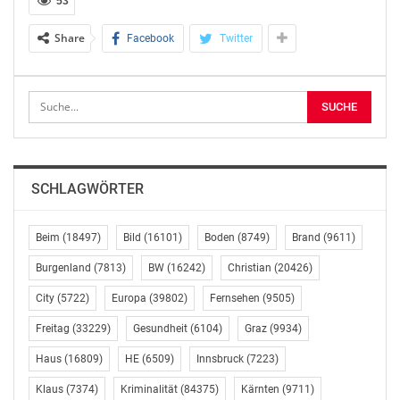
Voraussetzungen für deren europaweit harmonisierten
53
Einsatz zu schaffen.
Share
Facebook
Twitter
EUROPA SCHAFFT GEMEINSAME GRUNDLAGEN FÜR
AUTONOMES FAHREN
Die Deklaration stellt einen Meilenstein auf dem Weg zu
einer vernetzten und zukunftsorientierten Mobilität dar.
Sie schafft einen Rahmen für die engere
SCHLAGWÖRTER
Zusammenarbeit der Mitgliedstaaten bei der
Harmonisierung von Genehmigungs- und
Zulassungsverfahren, der Zusammenarbeit technischer
Beim
(18497)
Bild
(16101)
Boden
(8749)
Brand
(9611)
Systeme sowie der koordinierten Einführung
Burgenland
(7813)
BW
(16242)
Christian
(20426)
automatisierter Fahrzeuge im öffentlichen Verkehr, in
City
(5722)
Europa
(39802)
Fernsehen
(9505)
der Logistik und im Güterverkehr.
Freitag
(33229)
Gesundheit
(6104)
Graz
(9934)
Automatisiertes Fahren zählt zu den zentralen
Haus
(16809)
HE
(6509)
Innsbruck
(7223)
Schwerpunkten des Mobilitätsministeriums. Die
europäische Initiative stärkt die Wettbewerbsfähigkeit
Klaus
(7374)
Kriminalität
(84375)
Kärnten
(9711)