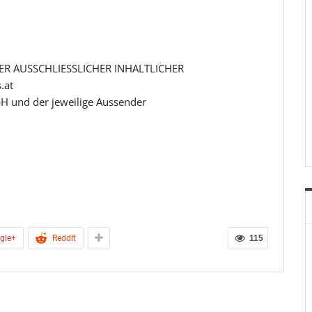
R AUSSCHLIESSLICHER INHALTLICHER
.at
H und der jeweilige Aussender
gle+
ReddIt
115