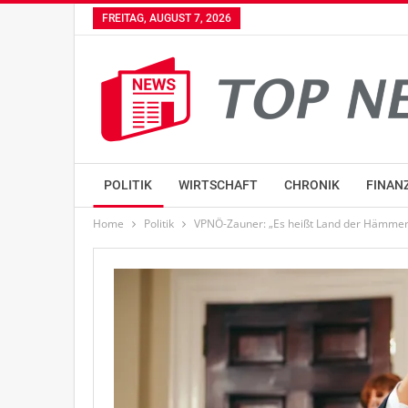
FREITAG, AUGUST 7, 2026
POLITIK
WIRTSCHAFT
CHRONIK
FINAN
Home
Politik
VPNÖ-Zauner: „Es heißt Land der Hämmer 