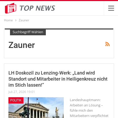
Home
Zauner
Suchbegriff Wählen
Zauner
LH Doskozil zu Lenzing-Werk: „Land wird
Standort und Mitarbeiter in Heiligenkreuz nicht
im Stich lassen!“
Juli 27, 2026 19:01
Landeshauptmann:
POLITIK
Arbeiten an Lösung –
fühle mich den
Mitarbeitern verpflichtet