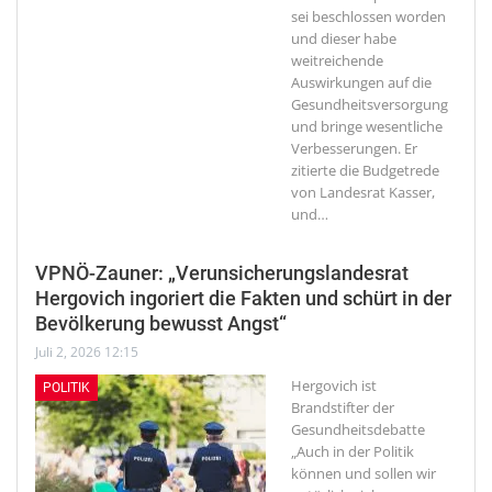
sei beschlossen worden
und dieser habe
weitreichende
Auswirkungen auf die
Gesundheitsversorgung
und bringe wesentliche
Verbesserungen. Er
zitierte die Budgetrede
von Landesrat Kasser,
und
…
VPNÖ-Zauner: „Verunsicherungslandesrat
Hergovich ingoriert die Fakten und schürt in der
Bevölkerung bewusst Angst“
Juli 2, 2026 12:15
Hergovich ist
POLITIK
Brandstifter der
Gesundheitsdebatte
„Auch in der Politik
können und sollen wir