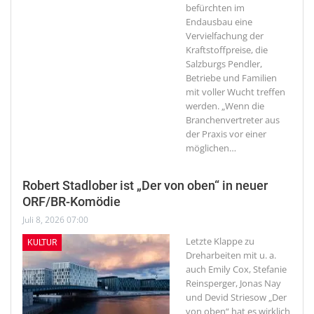
befürchten im
Endausbau eine
Vervielfachung der
Kraftstoffpreise, die
Salzburgs Pendler,
Betriebe und Familien
mit voller Wucht treffen
werden. „Wenn die
Branchenvertreter aus
der Praxis vor einer
möglichen
…
Robert Stadlober ist „Der von oben“ in neuer
ORF/BR-Komödie
Juli 8, 2026 07:00
Letzte Klappe zu
KULTUR
Dreharbeiten mit u. a.
auch Emily Cox, Stefanie
Reinsperger, Jonas Nay
und Devid Striesow
„Der
von oben“ hat es wirklich