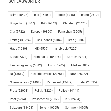
SCHLAGWÖRTER
Beim
(18492)
Bild
(16101)
Boden
(8745)
Brand
(9610)
Burgenland
(7807)
BW
(16242)
Christian
(20423)
City
(5722)
Europa
(39800)
Fernsehen
(9505)
Freitag
(33224)
Gesundheit
(6104)
Graz
(9930)
Haus
(16808)
HE
(6509)
Innsbruck
(7220)
Klaus
(7373)
Kriminalität
(84375)
Kärnten
(9704)
Landesregierung
(6582)
Linz
(10705)
Medien
(9837)
NI
(13669)
Niederösterreich
(27766)
NRW
(26322)
Oberösterreich
(11498)
Parlament
(12479)
Peter
(27035)
Platz
(22008)
Politik
(8220)
Polizei
(84141)
Post
(5294)
Presseschau
(7902)
RP
(12464)
Salzburg
(13408)
Seiten
(10065)
Sommer
(14505)