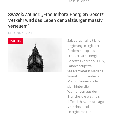
Diese sei einer
…
Svazek/Zauner: „Erneuerbare-Energien-Gesetz
Verkehr wird das Leben der Salzburger massiv
verteuern“
Juli 9, 2026 12:51
Salzburgs freiheitliche
POLITIK
Regierungsmitglieder
fordern Stopp des
Erneuerbare-Energien-
Gesetzes Verkehr (EEG-V)
Landeshauptfrau
Stellvertreterin Marlene
Svazek und Landesrat
Martin Zauner stellen
sich hinter die
Warnungen aus der
Branche, die erstmals
öffentlich Alarm schlägt:
Verkehrs- und
Energiebranche