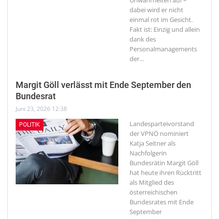
Unwahrheiten auf –
dabei wird er nicht
einmal rot im Gesicht.
Fakt ist: Einzig und allein
dank des
Personalmanagements
der
…
Margit Göll verlässt mit Ende September den
Bundesrat
Juni 23, 2026 12:38
Landesparteivorstand
POLITIK
der VPNÖ nominiert
Katja Seitner als
Nachfolgerin
Bundesrätin Margit Göll
hat heute ihren Rücktritt
als Mitglied des
österreichischen
Bundesrates mit Ende
September