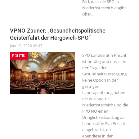
Bild, dass die SPÖ in
Niederösterreich abgibt.
Über
…
VPNÖ-Zauner: „Gesundheitspolitische
Geisterfahrt der Hergovich-SPÖ“
Juni 19, 2026 09:47
SPÖ Landesrätin Prischl
POLITIK
ist untätig und das ist in
der Frage der
Gesundheitsversorgung
keine Option
In der
gestrigen
Landtagssitzung haben
die Volkspartei
Niederösterreich und die
FPÖ NÖ einen
Dringlichkeitsantrag an
Landesrätin Eva Prischl
eingebracht, da
ebendiese in der