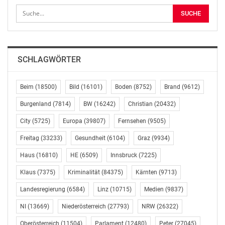
Landschaften und steigender Sicherheitsanforderungen
gewinnen strukturierte IT-Betreuung und skalierbare IT-
Infrastrukturen zunehmend an Bedeutung. TOMORIS
setzt auf eine modulare Systematik, die IT-Strategie,
Automatisierung und Security-Themen miteinander
SCHLAGWÖRTER
verbindet. Der Fokus liegt auf planbaren Prozessen,
persönlichem Ansprechpartner und dauerhafter
Beim
(18500)
Bild
(16101)
Boden
(8752)
Brand
(9612)
Nachvollziehbarkeit: Aspekte, die bei traditionellen IT-
Dienstleistern oft zu kurz kommen. Die Entwicklung
Burgenland
(7814)
BW
(16242)
Christian
(20432)
weg vom reinen Problemlöser hin zum strategischen IT-
City
(5725)
Europa
(39807)
Fernsehen
(9505)
Consultant ist dabei prägend.
Freitag
(33233)
Gesundheit
(6104)
Graz
(9934)
FÜNF MODULE FÜR NACHHALTIGEN
Haus
(16810)
HE
(6509)
Innsbruck
(7225)
UNTERNEHMENSERFOLG
Klaus
(7375)
Kriminalität
(84375)
Kärnten
(9713)
Zentraler Bestandteil des Ansatzes sind die fünf Module
Landesregierung
(6584)
Linz
(10715)
Medien
(9837)
IT+, Strategy+, Secure+, Automate+ und University+.
NI
(13669)
Niederösterreich
(27793)
NRW
(26322)
Dieses Baukasten-Modell ermöglicht es, IT-Outsourcing
passgenau an die jeweilige Geschäftsentwicklung
Oberösterreich
(11504)
Parlament
(12480)
Peter
(27045)