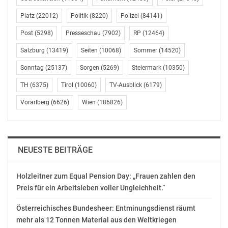
anzupassen. Die IT-Lösungen für den Mittelstand
Platz
(22012)
Politik
(8220)
Polizei
(84141)
umfassen neben dem technischen Betrieb auch die
Entwicklung einer zukunftssicheren IT-Strategie.
Post
(5298)
Presseschau
(7902)
RP
(12464)
Automatisierung wiederkehrender Prozesse schafft
Salzburg
(13419)
Seiten
(10068)
Sommer
(14520)
Entlastung und steigert die Effizienz. University+
Sonntag
(25137)
Sorgen
(5269)
Steiermark
(10350)
ergänzt das Portfolio mit dem Ziel, IT-Führungskräfte zu
stärken und die nachhaltige digitale Transformation zu
TH
(6375)
Tirol
(10060)
TV-Ausblick
(6179)
fördern.
Vorarlberg
(6626)
Wien
(186826)
ZERO TRUST UND SOC: SICHERHEIT ALS
UNTERNEHMENSAUFGABE
NEUESTE BEITRÄGE
Während viele Anbieter Digitalisierung als reine Tool-
Frage behandeln, setzt TOMORIS auf Verantwortung,
Holzleitner zum Equal Pension Day: „Frauen zahlen den
klare Strukturen und strategische Sicherheit. Mit der
Preis für ein Arbeitsleben voller Ungleichheit.“
konsequenten Implementierung einer Zero-Trust-
Architektur im Secure+-Modul hebt das Unternehmen
Österreichisches Bundesheer: Entminungsdienst räumt
Managed IT Services durch SOC-orientierte Konzepte
mehr als 12 Tonnen Material aus den Weltkriegen