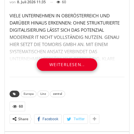
von
8. Juli 2026 11:35
60
VIELE UNTERNEHMEN IN OBERÖSTERREICH UND
DARÜBER HINAUS ERKENNEN: OHNE STRUKTURIERTE
DIGITALISIERUNG LÄSST SICH DAS POTENZIAL
MODERNER IT NICHT VOLLSTÄNDIG NUTZEN. GENAU
HIER SETZT DIE TOMORIS GMBH AN. MIT EINEM
SYSTEMATISCHEN ANSATZ VERBINDET DAS
UNTERNEHMEN PERSÖNLICHE BETREUUNG, KLARE
WEITERLESEN..
PROZESSE UND EINE MODULAR AUFGEBAUTE IT-
LANDSCHAFT, DIE TECHNISCH ÜBERZEUGT UND
STRATEGISCH LANGFRISTIG WIRKT.
STRUKTURIERTE DIGITALISIERUNG ALS
Europa
Linz
zentral
WETTBEWERBSVORTEIL FÜR KMU
60
Die TOMORIS GmbH ist regional und international auf
Share
Facebook
Twitter
die Bedürfnisse mittelständischer Unternehmen
spezialisiert. Angesichts wachsender Komplexität in IT-