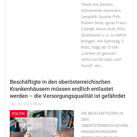
Texte von Johann
Schrammel, Hermann
Leopoldi, Gustav Pick,
Robert Stolz, Ignaz Franz
Castelli, Anton Kuh, Fritz
Grünbaum u. a. zu Gehör
bringen. Am Samstag, 2.
März, folgt ab 15 Uhr
„Lachen ist gesund -
nicht nur für Katz und
Hund“, ein
…
Beschäftigte in den oberösterreichischen
Krankenhäusern müssen endlich entlastet
werden – die Versorgungsqualität ist gefährdet
Okt. 30, 2023 08:42
DIE BESCHÄFTIGTEN IN
POLITIK
DEN
OBERÖSTERREICHISCHEN
KRANKENHÄUSERN