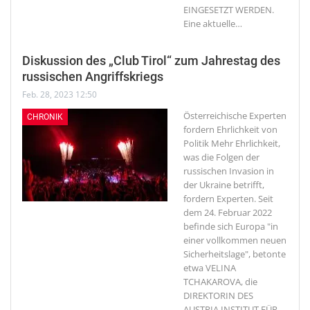
EINGESETZT WERDEN.
Eine aktuelle
…
Diskussion des „Club Tirol“ zum Jahrestag des
russischen Angriffskriegs
Feb. 28, 2023 12:50
Österreichische Experten
CHRONIK
fordern Ehrlichkeit von
Politik
Mehr Ehrlichkeit,
was die Folgen der
russischen Invasion in
der Ukraine betrifft,
fordern Experten. Seit
dem 24. Februar 2022
befinde sich Europa "in
einer vollkommen neuen
Sicherheitslage", betonte
etwa VELINA
TCHAKAROVA, die
DIREKTORIN DES
AUSTRIA INSTITUT FÜR