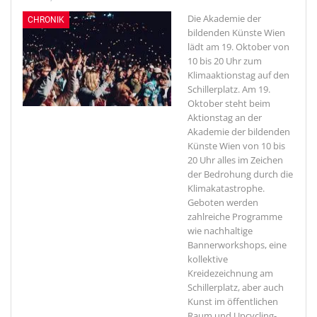
Die Akademie der
CHRONIK
bildenden Künste Wien
lädt am 19. Oktober von
10 bis 20 Uhr zum
Klimaaktionstag auf den
Schillerplatz.
Am 19.
Oktober steht beim
Aktionstag an der
Akademie der bildenden
Künste Wien von 10 bis
20 Uhr alles im Zeichen
der Bedrohung durch die
Klimakatastrophe.
Geboten werden
zahlreiche Programme
wie nachhaltige
Bannerworkshops, eine
kollektive
Kreidezeichnung am
Schillerplatz, aber auch
Kunst im öffentlichen
Raum und Upcycling-