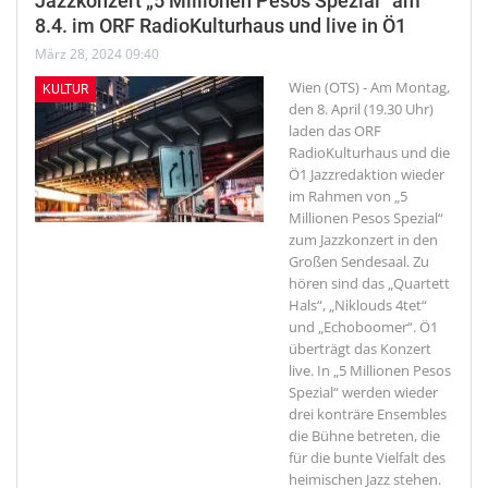
Jazzkonzert „5 Millionen Pesos Spezial“ am
8.4. im ORF RadioKulturhaus und live in Ö1
März 28, 2024 09:40
Wien (OTS) - Am Montag,
KULTUR
den 8. April (19.30 Uhr)
laden das ORF
RadioKulturhaus und die
Ö1 Jazzredaktion wieder
im Rahmen von „5
Millionen Pesos Spezial“
zum Jazzkonzert in den
Großen Sendesaal. Zu
hören sind das „Quartett
Hals“, „Niklouds 4tet“
und „Echoboomer“. Ö1
überträgt das Konzert
live. In „5 Millionen Pesos
Spezial“ werden wieder
drei konträre Ensembles
die Bühne betreten, die
für die bunte Vielfalt des
heimischen Jazz stehen.