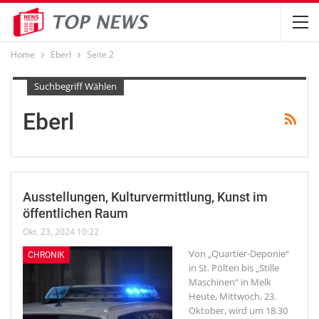
Home
Eberl
Seite 2
Suchbegriff Wählen
Eberl
Ausstellungen, Kulturvermittlung, Kunst im
öffentlichen Raum
Okt. 23, 2024 10:22
Von „Quartier-Deponie“
CHRONIK
in St. Pölten bis „Stille
Maschinen“ in Melk
Heute, Mittwoch, 23.
Oktober, wird um 18.30