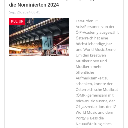
die Nominierten 2024
Sep. 26, 2024 08:45
Es wurden 35
KULTUR
Acts/Personen von der
ÖJP-Academy ausgewählt
Österreich hat eine
höchst lebendige Jazz-
und World Music Szene.
Um den kreativen
Musikerinnen und
Musikern mehr
öffentliche
Aufmerksamkeit zu
schenken, konnte der
Österreichische Musikrat
(ÖMR) gemeinsam mit
mica-music austria, der
Ö1 Jazzredaktion, der IG
World Music und dem
Porgy & Bess die
Neuaufstellung eines