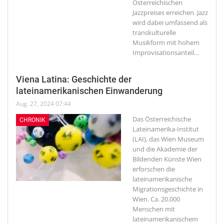
Österreichischen
Jazzpreises erreichen. Jazz
wird dabei umfassend als
transkulturelle
Musikform mit hohem
Improvisationsanteil
…
Viena Latina: Geschichte der
lateinamerikanischen Einwanderung
Aug. 27, 2024 07:44
Das Österreichische
CHRONIK
Lateinamerika-Institut
(LAI), das Wien Museum
und die Akademie der
Bildenden Künste Wien
erforschen die
lateinamerikanische
Migrationsgeschichte in
Wien.
Ca. 20.000
Menschen mit
lateinamerikanischem