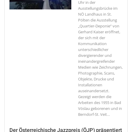
Uhr in der
Ausstellungsbrücke im
NÖ Landhaus in St.
Pölten die Ausstellung
„Quartier-Deponie“ von
Gerhard Kaiser eröffnet,
der sich mit der
Kommunikation
unterschiedlicher
divergierender und
ineinandergreifender
Medien wie Zeichnungen,
Photographie, Scans,
Objekte, Drucke und
Installationen
auseinandersetzt.
Gezeigt werden die
Arbeiten des 1955 in Bad
Vöslau geborenen und in
Berndorf-St. Veit
…
Der Österreichische Jazzpreis (ÖJP) präsentiert