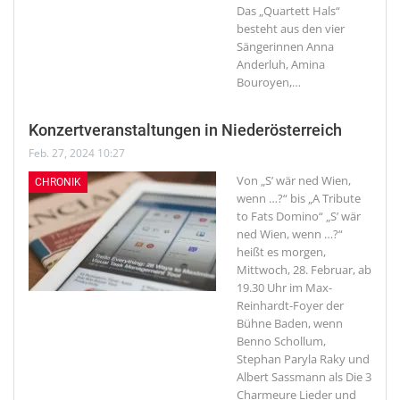
Das „Quartett Hals“
besteht aus den vier
Sängerinnen Anna
Anderluh, Amina
Bouroyen,
…
Konzertveranstaltungen in Niederösterreich
Feb. 27, 2024 10:27
Von „S’ wär ned Wien,
CHRONIK
wenn …?“ bis „A Tribute
to Fats Domino“
„S’ wär
ned Wien, wenn …?“
heißt es morgen,
Mittwoch, 28. Februar, ab
19.30 Uhr im Max-
Reinhardt-Foyer der
Bühne Baden, wenn
Benno Schollum,
Stephan Paryla Raky und
Albert Sassmann als Die 3
Charmeure Lieder und