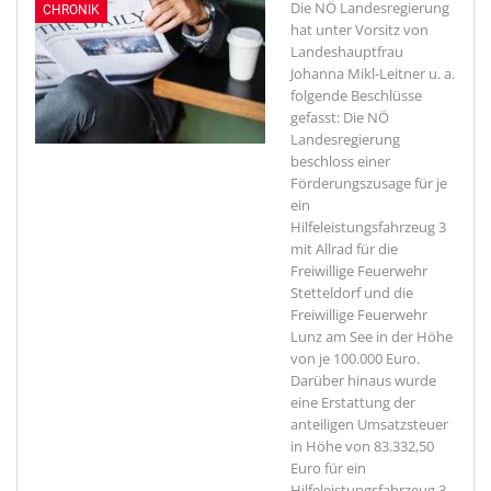
Die NÖ Landesregierung
CHRONIK
hat unter Vorsitz von
Landeshauptfrau
Johanna Mikl-Leitner u. a.
folgende Beschlüsse
gefasst: Die NÖ
Landesregierung
beschloss einer
Förderungszusage für je
ein
Hilfeleistungsfahrzeug 3
mit Allrad für die
Freiwillige Feuerwehr
Stetteldorf und die
Freiwillige Feuerwehr
Lunz am See in der Höhe
von je 100.000 Euro.
Darüber hinaus wurde
eine Erstattung der
anteiligen Umsatzsteuer
in Höhe von 83.332,50
Euro für ein
Hilfeleistungsfahrzeug 3