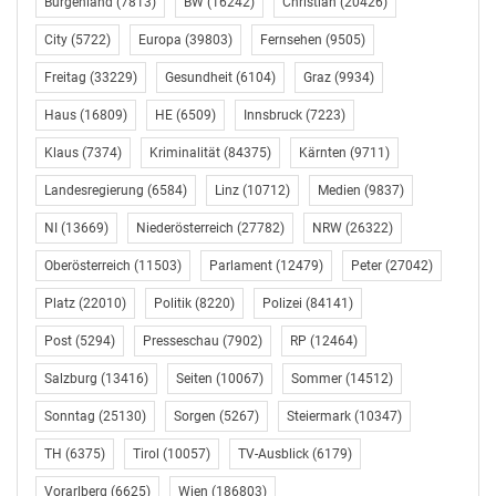
Burgenland
(7813)
BW
(16242)
Christian
(20426)
City
(5722)
Europa
(39803)
Fernsehen
(9505)
Freitag
(33229)
Gesundheit
(6104)
Graz
(9934)
Haus
(16809)
HE
(6509)
Innsbruck
(7223)
Klaus
(7374)
Kriminalität
(84375)
Kärnten
(9711)
Landesregierung
(6584)
Linz
(10712)
Medien
(9837)
NI
(13669)
Niederösterreich
(27782)
NRW
(26322)
Oberösterreich
(11503)
Parlament
(12479)
Peter
(27042)
Platz
(22010)
Politik
(8220)
Polizei
(84141)
Post
(5294)
Presseschau
(7902)
RP
(12464)
Salzburg
(13416)
Seiten
(10067)
Sommer
(14512)
Sonntag
(25130)
Sorgen
(5267)
Steiermark
(10347)
TH
(6375)
Tirol
(10057)
TV-Ausblick
(6179)
Vorarlberg
(6625)
Wien
(186803)