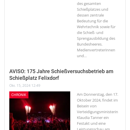
des gesamten
Schießplatzes und
dessen zentrale
Bedeutung für die
Wehrtechnik sowie für
die Schieß- und
Sprengausbildung des
Bundesheeres.
Medienvertreterinnen
und
…
AVISO: 175 Jahre Schießversuchsbetrieb am
Schießplatz Felixdorf
Okt. 15, 2024 12:49
Am Donnerstag, den 17.
CHRONIK
Oktober 2024, findet im
Beisein von
Verteidigungsministerin
Klaudia Tanner ein
Festakt und eine
Leistungsschau am