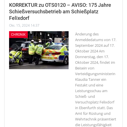
KORREKTUR zu OTS0120 – AVISO: 175 Jahre
Schießversuchsbetrieb am Schießplatz
Felixdorf
Okt. 15, 2024 14:37
Änderung des
CHRONIK
Anmeldedatums von 17.
September 2024 auf 17.
Oktober 2024
Am
Donnerstag, den 17.
Oktober 2024, findet im
Beisein von
Verteidigungsministerin
Klaudia Tanner ein
Festakt und eine
Leistungsschau am
Schieß- und
Versuchsplatz Felixdorf
in Ebenfurth statt. Das
Amt für Rüstung und
Wehrtechnik präsentiert
die Leistungsfähigkeit