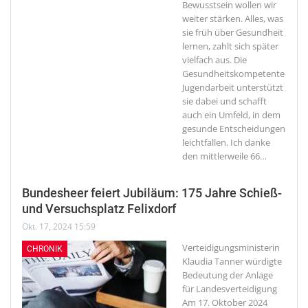
Bewusstsein wollen wir
weiter stärken. Alles, was
sie früh über Gesundheit
lernen, zahlt sich später
vielfach aus. Die
Gesundheitskompetente
Jugendarbeit unterstützt
sie dabei und schafft
auch ein Umfeld, in dem
gesunde Entscheidungen
leichtfallen. Ich danke
den mittlerweile 66
…
Bundesheer feiert Jubiläum: 175 Jahre Schieß-
und Versuchsplatz Felixdorf
Okt. 17, 2024 15:59
Verteidigungsministerin
CHRONIK
Klaudia Tanner würdigte
Bedeutung der Anlage
für Landesverteidigung
Am 17. Oktober 2024