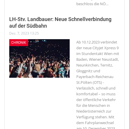
beschloss die NÖ
…
LH-Stv. Landbauer: Neue Schnellverbindung
auf der Südbahn
Dez. 7, 2023 13:25
Ab 10.12.2023 verbindet
CHRONIK
der neue Cityjet Xpress 9
im Stundentakt Wien mit
Baden, Wiener Neustadt,
Neunkirchen, Ternitz,
Gloggnitz und
Payerbach-Reichenau
St.Pölten (OTS) -
Verlässlich, schnell und
komfortabel – so muss
der öffentliche Verkehr
für die Menschen in
Niederösterreich zur
Verfügung stehen. Mit
dem Fahrplanwechsel
am 10. Dezember 2023