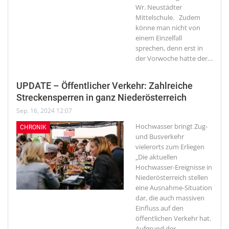
Wr. Neustädter
Mittelschule. Zudem
könne man nicht von
einem Einzelfall
sprechen, denn erst in
der Vorwoche hatte der
…
UPDATE – Öffentlicher Verkehr: Zahlreiche
Streckensperren in ganz Niederösterreich
Sep. 16, 2024 12:07
Hochwasser bringt Zug-
CHRONIK
und Busverkehr
vielerorts zum Erliegen
„Die aktuellen
Hochwasser-Ereignisse in
Niederösterreich stellen
eine Ausnahme-Situation
dar, die auch massiven
Einfluss auf den
öffentlichen Verkehr hat.
Aufgrund der