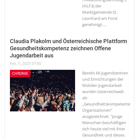
(HLF3) der
Marktgemeinde St.
Leonhard am Forst
genehmigt.
…
Claudia Plakolm und Österreichische Plattform
Gesundheitskompetenz zeichnen Offene
Jugendarbeit aus
Feb. 5, 2025 07:00
Bereits 66 Jugendzentren
CHRONIK
und Einrichtungen der
Mobilen Jugendarbeit
wurden österreichweit
als
„Gesundheitskompetente
Organisationen“
ausgezeichnet.
"Junge
Menschen beschäftigen
sich heute viel mit ihrer
Gesundheit und dieses