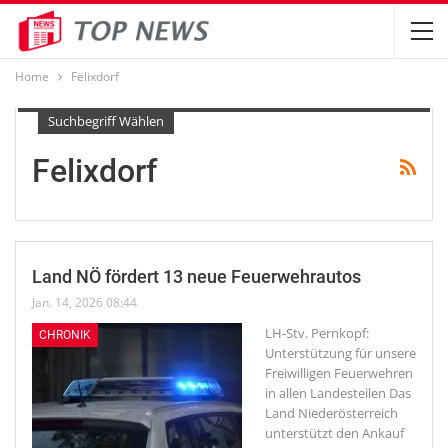
Home
Felixdorf
Suchbegriff Wählen
Felixdorf
Land NÖ fördert 13 neue Feuerwehrautos
Jan. 14, 2026 08:44
LH-Stv. Pernkopf:
CHRONIK
Unterstützung für unsere
Freiwilligen Feuerwehren
in allen Landesteilen
Das
Land Niederösterreich
unterstützt den Ankauf