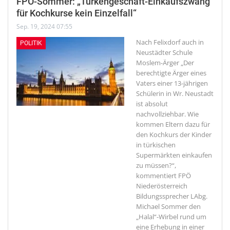
FPÖ-Sommer: „Türkengeschäft-Einkaufszwang
für Kochkurse kein Einzelfall“
Sep. 19, 2024 07:55
Nach Felixdorf auch in
POLITIK
Neustädter Schule
Moslem-Ärger
„Der
berechtigte Ärger eines
Vaters einer 13-jährigen
Schülerin in Wr. Neustadt
ist absolut
nachvollziehbar. Wie
kommen Eltern dazu für
den Kochkurs der Kinder
in türkischen
Supermärkten einkaufen
zu müssen?“,
kommentiert FPÖ
Niederösterreich
Bildungssprecher LAbg.
Michael Sommer den
„Halal“-Wirbel rund um
eine Erhebung in einer