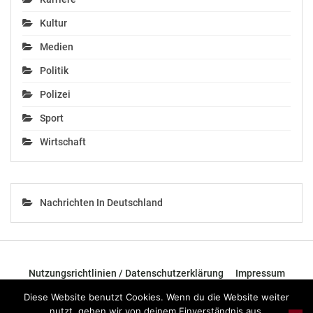
Kultur
Medien
Politik
Polizei
Sport
Wirtschaft
Nachrichten In Deutschland
Nutzungsrichtlinien / Datenschutzerklärung
Impressum
Diese Website benutzt Cookies. Wenn du die Website weiter
© 2026 - TOP News Österreich - Nachrichten aus Österreich und der
nutzt, gehen wir von deinem Einverständnis aus.