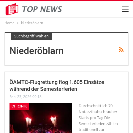
Home
Niederöblarn
Suchbegriff Wählen
Niederöblarn
ÖAMTC-Flugrettung flog 1.605 Einsätze
während der Semesterferien
Feb. 23, 2026 09:18
Durchschnittlich 70
CHRONIK
Notarzthubschrauber-
Starts pro Tag
Die
Semesterferien zählen
traditionell zur