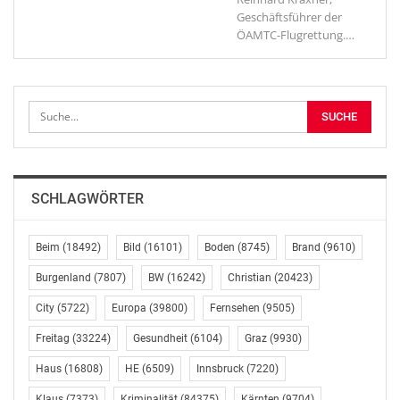
Geschäftsführer der
ÖAMTC-Flugrettung.
…
SCHLAGWÖRTER
Beim
(18492)
Bild
(16101)
Boden
(8745)
Brand
(9610)
Burgenland
(7807)
BW
(16242)
Christian
(20423)
City
(5722)
Europa
(39800)
Fernsehen
(9505)
Freitag
(33224)
Gesundheit
(6104)
Graz
(9930)
Haus
(16808)
HE
(6509)
Innsbruck
(7220)
Klaus
(7373)
Kriminalität
(84375)
Kärnten
(9704)