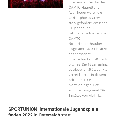
intensivsten Zeit für die
ÖAMTC-Flugrettung.
Auch heuer waren die
Christophorus-Crews
stark gefordert: Zwischen
31. Jänner und 22.
Februar absolvierten die
ÖAMTC-
Notarzthubschrauber
insgesamt 1.605 Einsätze,
das entspricht
durchschnittlich 70 Starts
pro Tag. Die 18 ganzjährig
betriebenen Stützpunkte
verzeichneten in diesem
Zeitraum 1.306
Alarmierungen. Dazu
kommen insgesamt 299
Einsätze von Alpin 1
…
SPORTUNION: Internationale Jugendspiele
finden 2022 in Österreich statt