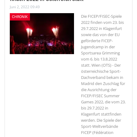
Juni 2, 2022 09:49
Die FICEP/FISEC-Spiele
CHRONIK
2022 finden vom 23. bis
29.7.2022 in Klagenfurt
sowie das von der EU
geförderte FICEP-
Jugendcamp in der
Sportsarea Grimming
vom 6. bis 13.8.2022
statt.
Wien (OTS) - Der
österreichische Sport-
Dachverband bekam in
Madrid den Zuschlag für
die Ausrichtung der
FICEP/FISEC Summer
Games 2022, die vom 23.
bis 29.7.2022 in
Klagenfurt stattfinden
werden. Die Spiele der
Sport-Weltverbände
FICEP (Fédération