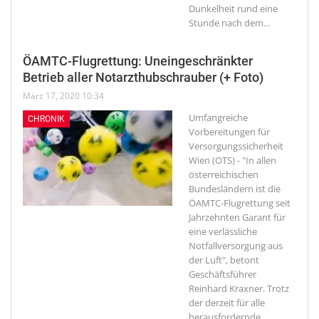
Dunkelheit rund eine
Stunde nach dem
…
ÖAMTC-Flugrettung: Uneingeschränkter
Betrieb aller Notarzthubschrauber (+ Foto)
März 17, 2020 10:34
Umfangreiche
CHRONIK
Vorbereitungen für
Versorgungssicherheit
Wien (OTS) - "In allen
österreichischen
Bundesländern ist die
ÖAMTC-Flugrettung seit
Jahrzehnten Garant für
eine verlässliche
Notfallversorgung aus
der Luft", betont
Geschäftsführer
Reinhard Kraxner. Trotz
der derzeit für alle
herausfordernde