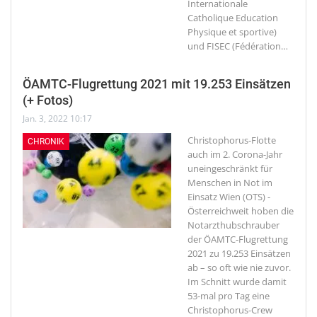
Internationale
Catholique Education
Physique et sportive)
und FISEC (Fédération
…
ÖAMTC-Flugrettung 2021 mit 19.253 Einsätzen
(+ Fotos)
Jan. 3, 2022 10:17
Christophorus-Flotte
CHRONIK
auch im 2. Corona-Jahr
uneingeschränkt für
Menschen in Not im
Einsatz
Wien (OTS) -
Österreichweit hoben die
Notarzthubschrauber
der ÖAMTC-Flugrettung
2021 zu 19.253 Einsätzen
ab – so oft wie nie zuvor.
Im Schnitt wurde damit
53-mal pro Tag eine
Christophorus-Crew