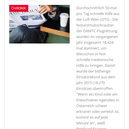
Durchschnittlich 50-mal
CHRONIK
pro Tag schnelle Hilfe aus
der Luft
Wien (OTS) - Die
Notarzthubschrauber
der ÖAMTC-Flugrettung
wurden im vergangenen
Jahr insgesamt 18.424-
mal alarmiert, um
Menschen in Not
schnelle medizinische
Hilfe zu bringen. Damit
wurde der bisherige
Einsatzrekord aus dem
Jahr 2015 (18.270
Einsätze) übertroffen.
"Wenn ein Kind oder ein
Erwachsener irgendwo in
Österreich schwer
erkrankt oder verletzt ist,
kommt es auf jede
Minute an", weiß
Reinhard Kraxner,