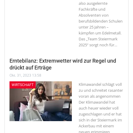
also ausgelernte
Fachkräfte und
Absolventen von
berufsbildenden Schulen
unter 25 Jahren –
kämpfen um Edelmetall.
Das „Team Steiermark
2025“ sorgt noch für
…
Erntebilanz: Extremwetter wird zur Regel und
drückt auf Erträge
Okt. 31, 2023 13:58
Klimawandel schlägt voll
WIRTSCHAFT
zu und schreitet rasanter
voran als angenommen
Der Klimawandel hat
auch heuer wieder voll
zugeschlagen und er hat
sich in der Steiermark im
Ackerbau mit einem
neuen grimmigen