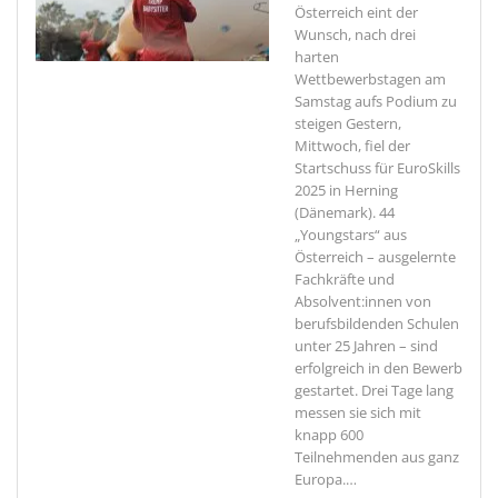
Österreich eint der
Wunsch, nach drei
harten
Wettbewerbstagen am
Samstag aufs Podium zu
steigen
Gestern,
Mittwoch, fiel der
Startschuss für EuroSkills
2025 in Herning
(Dänemark). 44
„Youngstars“ aus
Österreich – ausgelernte
Fachkräfte und
Absolvent:innen von
berufsbildenden Schulen
unter 25 Jahren – sind
erfolgreich in den Bewerb
gestartet. Drei Tage lang
messen sie sich mit
knapp 600
Teilnehmenden aus ganz
Europa.
…