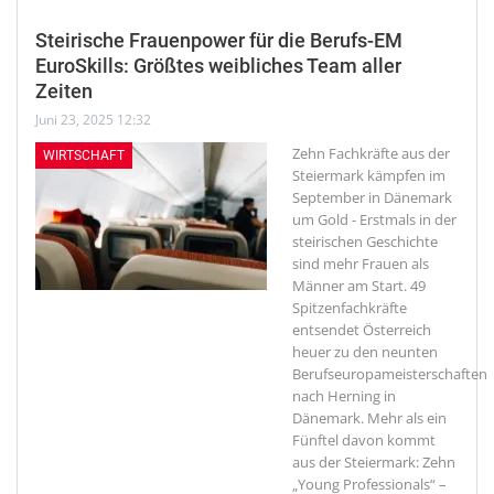
Steirische Frauenpower für die Berufs-EM
EuroSkills: Größtes weibliches Team aller
Zeiten
Juni 23, 2025 12:32
Zehn Fachkräfte aus der
WIRTSCHAFT
Steiermark kämpfen im
September in Dänemark
um Gold - Erstmals in der
steirischen Geschichte
sind mehr Frauen als
Männer am Start.
49
Spitzenfachkräfte
entsendet Österreich
heuer zu den neunten
Berufseuropameisterschaften
nach Herning in
Dänemark. Mehr als ein
Fünftel davon kommt
aus der Steiermark: Zehn
„Young Professionals“ –