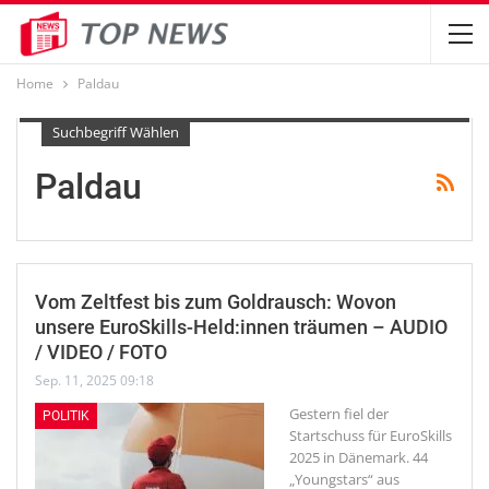
Home
Paldau
Suchbegriff Wählen
Paldau
Vom Zeltfest bis zum Goldrausch: Wovon
unsere EuroSkills-Held:innen träumen – AUDIO
/ VIDEO / FOTO
Sep. 11, 2025 09:18
Gestern fiel der
POLITIK
Startschuss für EuroSkills
2025 in Dänemark. 44
„Youngstars“ aus