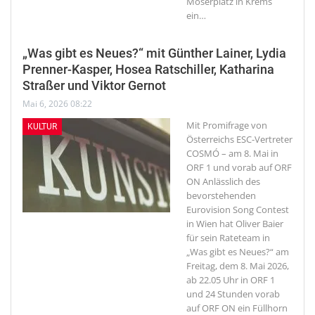
Moserplatz in Krems
ein
…
„Was gibt es Neues?“ mit Günther Lainer, Lydia
Prenner-Kasper, Hosea Ratschiller, Katharina
Straßer und Viktor Gernot
Mai 6, 2026 08:22
Mit Promifrage von
KULTUR
Österreichs ESC-Vertreter
COSMÓ – am 8. Mai in
ORF 1 und vorab auf ORF
ON
Anlässlich des
bevorstehenden
Eurovision Song Contest
in Wien hat Oliver Baier
für sein Rateteam in
„Was gibt es Neues?“ am
Freitag, dem 8. Mai 2026,
ab 22.05 Uhr in ORF 1
und 24 Stunden vorab
auf ORF ON ein Füllhorn