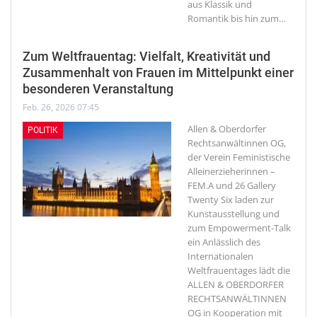
aus Klassik und
Romantik bis hin zum
…
Zum Weltfrauentag: Vielfalt, Kreativität und
Zusammenhalt von Frauen im Mittelpunkt einer
besonderen Veranstaltung
Feb. 26, 2026 07:45
Allen & Oberdorfer
POLITIK
Rechtsanwältinnen OG,
der Verein Feministische
Alleinerzieherinnen –
FEM.A und 26 Gallery
Twenty Six laden zur
Kunstausstellung und
zum Empowerment-Talk
ein
Anlässlich des
Internationalen
Weltfrauentages lädt die
ALLEN & OBERDORFER
RECHTSANWÄLTINNEN
OG in Kooperation mit