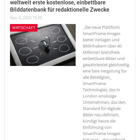
weltweit erste kostenlose, einbettbare
Bilddatenbank für redaktionelle Zwecke
Nov. 6, 2025 15:35
_Die neue Plattform
WIRTSCHAFT
SmartFrame Images
bietet Verlagen und
Bildinhabern über 40
Millionen lizenzfreie,
einbettbare Bilder und
gewährleistet gleichzeitig
eine faire Vergütung für
alle Beteiligten_
SmartFrame
Technologies, das in
London ansässige
Unternehmen, das den
Standard für digitale
Bilder neu definiert,
kündigt heute die
Einführung von
SmartFrame Images
bekannt – der weltweit