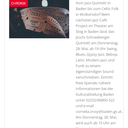
Vom Jazz-Quintett in
CHRONIK
Baden bis zum Celtic Folk
in Wolkersdorf
Beim
nächsten Jazz Café
Project im Theater am
Steg in Baden lässt das
Joschi Schneeberger
Quintett am Donnerstag,
28. Mai, ab 19 Uhr Swing,
Blues, Gypsy Jazz, Bebop,
Latin, Modern Jazz und
Funk zu einem
eigenständigen Sound
verschmelzen. Eintritt:
freie Spende; nähere
Informationen bei der
Kulturabteilung Baden
unter 02252/86800-522
und e-mail
cornelia.znoy@baden.gv.at.
Am Donnerstag, 28. Mai,
wird auch ab 15 Uhr am