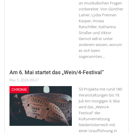
an musikalischen Fragen
vorbereitet. Von Günther
Lainer, Lydia Prenner-
Kasper, Hosea
Ratschiller, Katharina
Straßer und Viktor
Gernot will er unter
anderem wissen, worum
es sich beim
sogenannten
…
Am 6. Mai startet das „Wein/4-Festival“
Mai 5, 2026 09:27
53 Projekte mit rund 180
CHRONIK
Veranstaltungen bis 19.
Juli
Am morgigen 6. Mai
wird das „Wein/4-
Festival“ der
Kulturvernetzung
Niederösterreich mit
einer Uraufführung in