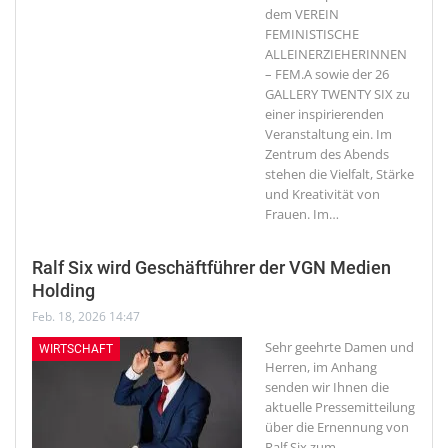
dem VEREIN
FEMINISTISCHE
ALLEINERZIEHERINNEN
– FEM.A sowie der 26
GALLERY TWENTY SIX zu
einer inspirierenden
Veranstaltung ein. Im
Zentrum des Abends
stehen die Vielfalt, Stärke
und Kreativität von
Frauen. Im
…
Ralf Six wird Geschäftführer der VGN Medien
Holding
Feb. 18, 2026 14:47
Sehr geehrte Damen und
WIRTSCHAFT
Herren, im Anhang
senden wir Ihnen die
aktuelle Pressemitteilung
über die Ernennung von
Ralf Six zum