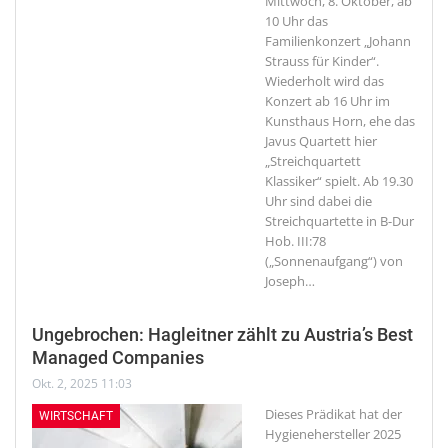
Mittwoch, 8. Oktober, ab
10 Uhr das
Familienkonzert „Johann
Strauss für Kinder“.
Wiederholt wird das
Konzert ab 16 Uhr im
Kunsthaus Horn, ehe das
Javus Quartett hier
„Streichquartett
Klassiker“ spielt. Ab 19.30
Uhr sind dabei die
Streichquartette in B-Dur
Hob. III:78
(„Sonnenaufgang“) von
Joseph
…
Ungebrochen: Hagleitner zählt zu Austria’s Best
Managed Companies
Okt. 2, 2025 11:03
Dieses Prädikat hat der
WIRTSCHAFT
Hygienehersteller 2025