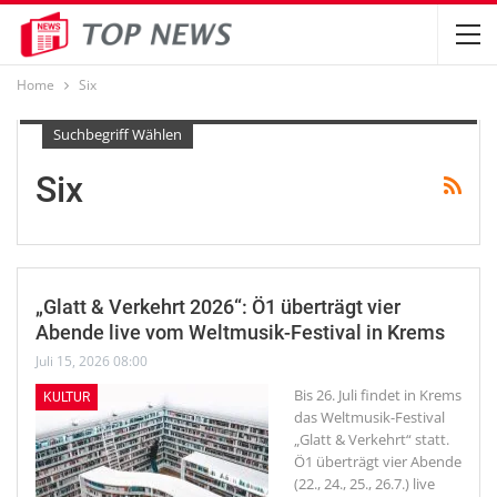
Home
Six
Suchbegriff Wählen
Six
„Glatt & Verkehrt 2026“: Ö1 überträgt vier
Abende live vom Weltmusik-Festival in Krems
Juli 15, 2026 08:00
Bis 26. Juli findet in Krems
KULTUR
das Weltmusik-Festival
„Glatt & Verkehrt“ statt.
Ö1 überträgt vier Abende
(22., 24., 25., 26.7.) live