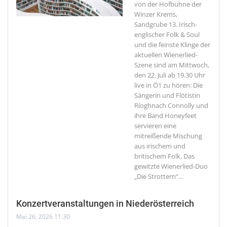
von der Hofbühne der
Winzer Krems,
Sandgrube 13. Irisch-
englischer Folk & Soul
und die feinste Klinge der
aktuellen Wienerlied-
Szene sind am Mittwoch,
den 22. Juli ab 19.30 Uhr
live in Ö1 zu hören: Die
Sängerin und Flötistin
Ríoghnach Connolly und
ihre Band Honeyfeet
servieren eine
mitreißende Mischung
aus irischem und
britischem Folk. Das
gewitzte Wienerlied-Duo
„Die Strottern“
…
Konzertveranstaltungen in Niederösterreich
Mai 26, 2026 11:30