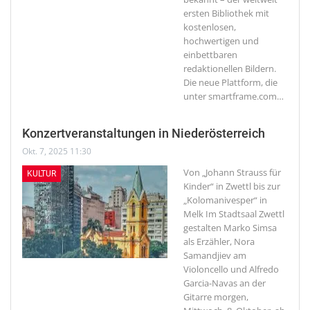
ersten Bibliothek mit
kostenlosen,
hochwertigen und
einbettbaren
redaktionellen Bildern.
Die neue Plattform, die
unter smartframe.com
…
Konzertveranstaltungen in Niederösterreich
Okt. 7, 2025 11:30
Von „Johann Strauss für
KULTUR
Kinder“ in Zwettl bis zur
„Kolomanivesper“ in
Melk
Im Stadtsaal Zwettl
gestalten Marko Simsa
als Erzähler, Nora
Samandjiev am
Violoncello und Alfredo
Garcia-Navas an der
Gitarre morgen,