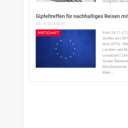
Stargäste wie 
Gipfeltreffen für nachhaltiges Reisen mi
Dez. 6, 2018 08:00
Vom 24.11.-2.1
WIRTSCHAFT
Guides aus 30 
Graz (OTS) - W
Ländern wie M
umsetzen? Um A
Grazer Reiseve
Mitarbeitende 
Wien.
…