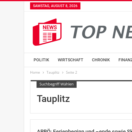
SAMSTAG, AUGUST 8, 2026
POLITIK
WIRTSCHAFT
CHRONIK
FINAN
Home
Tauplitz
Seite 2
Suchbegriff Wählen
Tauplitz
ARBÖ: Ferienbeginn und –ende sowie Sk