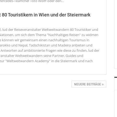
Mercedes-Teamchef Toto Wolff oder den
…
t 80 Touristikern in Wien und der Steiermark
2. lud der Reiseveranstalter Weltweitwandern 80 Touristiker und
Nationen, um sich dem Thema "Nachhaltiges Reisen" zu widmen
ie können wir gemeinsam einen nachhaltigen Tourismus in
arokko und Nepal, Tadschikistan und Madeira anbieten und
ntworten auf ambitionierte Fragen wie diese zu finden, lud der
ranstalter Weltweitwandern seine Partner, Guides und
zur "Weltweitwandern Academy" in die Steiermark und nach
NEUERE BEITRÄGE