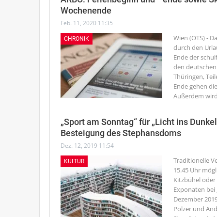
Wochenende
Feb. 11, 2020 11:35
Wien (OTS) - 
CHRONIK
durch den Urla
Ende der schulf
den deutschen 
Thüringen, Tei
Ende gehen die
Außerdem wird 
„Sport am Sonntag“ für „Licht ins Dunke
Besteigung des Stephansdoms
Dez. 12, 2019 11:54
Traditionelle 
KULTUR
15.45 Uhr mögl
Kitzbühel oder
Exponaten bei 
Dezember 2019, 
Polzer und An