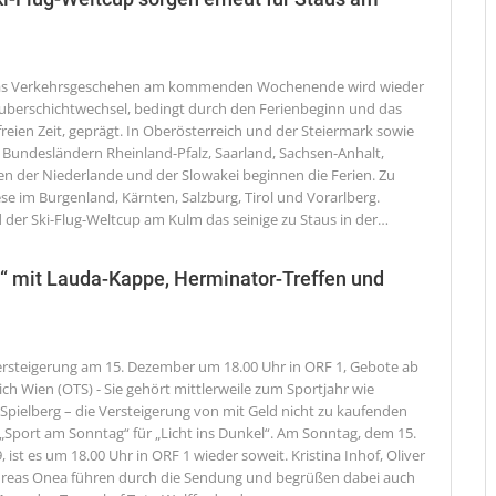
Das Verkehrsgeschehen am kommenden Wochenende wird wieder
uberschichtwechsel, bedingt durch den Ferienbeginn und das
reien Zeit, geprägt. In Oberösterreich und der Steiermark sowie
Bundesländern Rheinland-Pfalz, Saarland, Sachsen-Anhalt,
len der Niederlande und der Slowakei beginnen die Ferien. Zu
se im Burgenland, Kärnten, Salzburg, Tirol und Vorarlberg.
der Ski-Flug-Weltcup am Kulm das seinige zu Staus in der
…
l“ mit Lauda-Kappe, Herminator-Treffen und
Versteigerung am 15. Dezember um 18.00 Uhr in ORF 1, Gebote ab
ich
Wien (OTS) - Sie gehört mittlerweile zum Sportjahr wie
 Spielberg – die Versteigerung von mit Geld nicht zu kaufenden
„Sport am Sonntag“ für „Licht ins Dunkel“. Am Sonntag, dem 15.
ist es um 18.00 Uhr in ORF 1 wieder soweit. Kristina Inhof, Oliver
dreas Onea führen durch die Sendung und begrüßen dabei auch