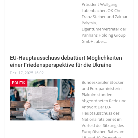
Präsident Wolfgang
Labenbacher, OK-Chef
Franz Steiner und Zakhar
Palytsia,
Eigentümervertreter der
Panhans Holding Group
GmbH, über
…
EU-Hauptausschuss debattiert Möglichkeiten
einer Friedensperspektive für die Ukraine
Dez. 17, 2025 16:02
Bundeskanzler Stocker
POLITIK
und Europaministerin
Plakolm standen
Abgeordneten Rede und
Antwort
Der EU-
Hauptausschuss des
Nationalrats beriet im
Vorfeld der Sitzung des
Europäischen Rates am
18. und 19. Dezember