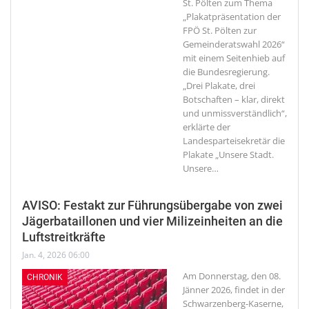
St. Pölten zum Thema
„Plakatpräsentation der
FPÖ St. Pölten zur
Gemeinderatswahl 2026“
mit einem Seitenhieb auf
die Bundesregierung.
„Drei Plakate, drei
Botschaften – klar, direkt
und unmissverständlich“,
erklärte der
Landesparteisekretär die
Plakate „Unsere Stadt.
Unsere
…
AVISO: Festakt zur Führungsübergabe von zwei
Jägerbataillonen und vier Milizeinheiten an die
Luftstreitkräfte
Jan. 4, 2026 06:00
Am Donnerstag, den 08.
CHRONIK
Jänner 2026, findet in der
Schwarzenberg-Kaserne,