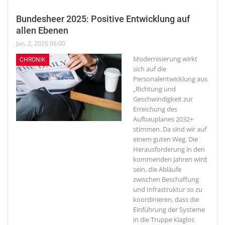
Bundesheer 2025: Positive Entwicklung auf
allen Ebenen
Jan. 2, 2026 06:00
Modernisierung wirkt
CHRONIK
sich auf die
Personalentwicklung aus
„Richtung und
Geschwindigkeit zur
Erreichung des
Aufbauplanes 2032+
stimmen. Da sind wir auf
einem guten Weg. Die
Herausforderung in den
kommenden Jahren wird
sein, die Abläufe
zwischen Beschaffung
und Infrastruktur so zu
koordinieren, dass die
Einführung der Systeme
in die Truppe klaglos