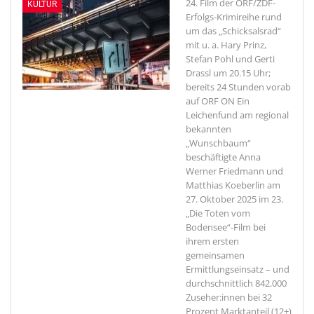
24. Film der ORF/ZDF-
KULTUR
Erfolgs-Krimireihe rund
um das „Schicksalsrad“
mit u. a. Hary Prinz,
Stefan Pohl und Gerti
Drassl um 20.15 Uhr;
bereits 24 Stunden vorab
auf ORF ON
Ein
Leichenfund am regional
bekannten
„Wunschbaum“
beschäftigte Anna
Werner Friedmann und
Matthias Koeberlin am
27. Oktober 2025 im 23.
„Die Toten vom
Bodensee“-Film bei
ihrem ersten
gemeinsamen
Ermittlungseinsatz – und
durchschnittlich 842.000
Zuseher:innen bei 32
Prozent Marktanteil (12+)