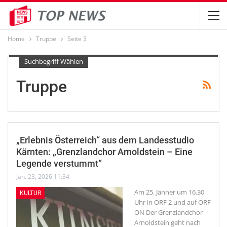
Home
Truppe
Seite 3
Suchbegriff Wählen
Truppe
„Erlebnis Österreich“ aus dem Landesstudio
Kärnten: „Grenzlandchor Arnoldstein – Eine
Legende verstummt“
Jan. 23, 2026 11:34
Am 25. Jänner um 16.30
KULTUR
Uhr in ORF 2 und auf ORF
ON
Der Grenzlandchor
Arnoldstein geht nach