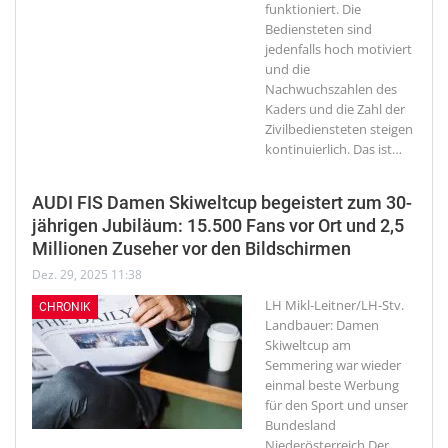
funktioniert. Die
Bediensteten sind
jedenfalls hoch motiviert
und die
Nachwuchszahlen des
Kaders und die Zahl der
Zivilbediensteten steigen
kontinuierlich. Das ist
…
AUDI FIS Damen Skiweltcup begeistert zum 30-
jährigen Jubiläum: 15.500 Fans vor Ort und 2,5
Millionen Zuseher vor den Bildschirmen
Dez. 29, 2025 11:38
LH Mikl-Leitner/LH-Stv.
CHRONIK
Landbauer: Damen
Skiweltcup am
Semmering war wieder
einmal beste Werbung
für den Sport und unser
Bundesland
Niederösterreich
Der