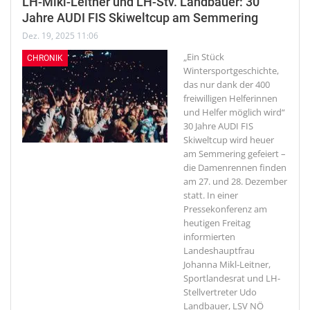
LH-Mikl-Leitner und LH-Stv. Landbauer: 30
Jahre AUDI FIS Skiweltcup am Semmering
Dez. 19, 2025 11:06
„Ein Stück
CHRONIK
Wintersportgeschichte,
das nur dank der 400
freiwilligen Helferinnen
und Helfer möglich wird“
30 Jahre AUDI FIS
Skiweltcup wird heuer
am Semmering gefeiert –
die Damenrennen finden
am 27. und 28. Dezember
statt. In einer
Pressekonferenz am
heutigen Freitag
informierten
Landeshauptfrau
Johanna Mikl-Leitner,
Sportlandesrat und LH-
Stellvertreter Udo
Landbauer, LSV NÖ