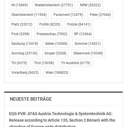
NI
(13669)
Niederösterreich
(27791)
NRW
(26322)
Oberösterreich
(11504)
Parlament
(12479)
Peter
(27044)
Platz
(22012)
Politik
(8220)
Polizei
(84141)
Post
(5298)
Presseschau
(7902)
RP
(12464)
Salzburg
(13418)
Seiten
(10068)
Sommer
(14521)
Sonntag
(25136)
Sorgen
(5268)
Steiermark
(10348)
TH
(6375)
Tirol
(10058)
TV-Ausblick
(6179)
Vorarlberg
(6625)
Wien
(186823)
NEUESTE BEITRÄGE
EQS-PVR: AT&S Austria Technologie & Systemtechnik AG:
Release according to Article 135, Section 2 BörseG with the
objective of Europe-wide distribution