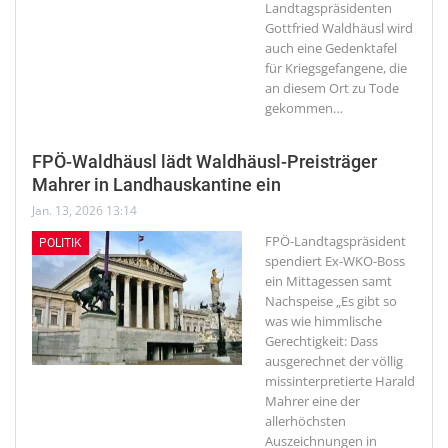
Landtagspräsidenten
Gottfried Waldhäusl wird
auch eine Gedenktafel
für Kriegsgefangene, die
an diesem Ort zu Tode
gekommen
…
FPÖ-Waldhäusl lädt Waldhäusl-Preisträger
Mahrer in Landhauskantine ein
Jan. 13, 2026 13:14
FPÖ-Landtagspräsident
POLITIK
spendiert Ex-WKO-Boss
ein Mittagessen samt
Nachspeise
„Es gibt so
was wie himmlische
Gerechtigkeit: Dass
ausgerechnet der völlig
missinterpretierte Harald
Mahrer eine der
allerhöchsten
Auszeichnungen in