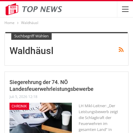
Home
Waldhäusl
Suchbegriff Wählen
Waldhäusl
Siegerehrung der 74. NÖ
Landesfeuerwehrleistungsbewerbe
Juli 5, 2026 12:18
LH Mikl-Leitner: „Der
CHRONIK
Leistungsbewerb zeigt
die Schlagkraft der
Feuerwehren im
gesamten Land“
In