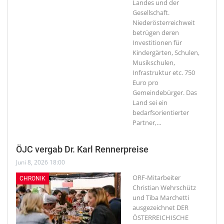
Landes und der
Gesellschaft.
Niederösterreichweit
betrügen deren
Investitionen für
Kindergärten, Schulen,
Musikschulen,
Infrastruktur etc. 750
Euro pro
Gemeindebürger. Das
Land sei ein
bedarfsorientierter
Partner,
…
ÖJC vergab Dr. Karl Rennerpreise
Juni 8, 2026 18:00
ORF-Mitarbeiter
CHRONIK
Christian Wehrschütz
und Tiba Marchetti
ausgezeichnet
DER
ÖSTERREICHISCHE