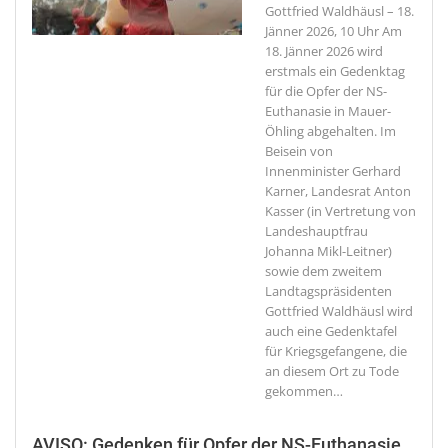
Gottfried Waldhäusl – 18.
Jänner 2026, 10 Uhr
Am
18. Jänner 2026 wird
erstmals ein Gedenktag
für die Opfer der NS-
Euthanasie in Mauer-
Öhling abgehalten. Im
Beisein von
Innenminister Gerhard
Karner, Landesrat Anton
Kasser (in Vertretung von
Landeshauptfrau
Johanna Mikl-Leitner)
sowie dem zweitem
Landtagspräsidenten
Gottfried Waldhäusl wird
auch eine Gedenktafel
für Kriegsgefangene, die
an diesem Ort zu Tode
gekommen
…
AVISO: Gedenken für Opfer der NS-Euthanasie