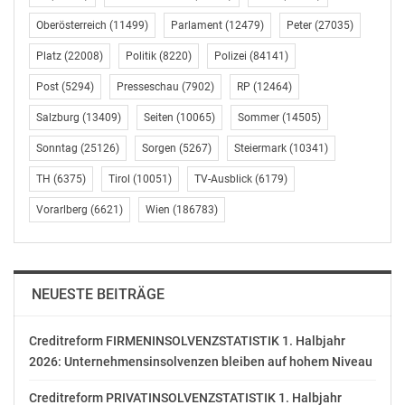
Österreichische Jungbauernschaft,
Oberösterreich
(11499)
Parlament
(12479)
Peter
(27035)
Brucknerstraße 6/3, 1040 Wien,
Telefon: 01 505 7173 23,
Platz
(22008)
Politik
(8220)
Polizei
(84141)
E-Mail: kugler@jungbauern.at
Post
(5294)
Presseschau
(7902)
RP
(12464)
www.jungbauern.at
Salzburg
(13409)
Seiten
(10065)
Sommer
(14505)
OTS-ORIGINALTEXT PRESSEAUSSENDUNG UNTER
Sonntag
(25126)
Sorgen
(5267)
Steiermark
(10341)
AUSSCHLIESSLICHER INHALTLICHER VERANTWORTUNG
DES AUSSENDERS. www.ots.at
TH
(6375)
Tirol
(10051)
TV-Ausblick
(6179)
© Copyright APA-OTS Originaltext-Service GmbH und
Vorarlberg
(6621)
Wien
(186783)
der jeweilige Aussender
Gefällt mir:
NEUESTE BEITRÄGE
Creditreform FIRMENINSOLVENZSTATISTIK 1. Halbjahr
2026: Unternehmensinsolvenzen bleiben auf hohem Niveau
Ähnliche Beiträge
Creditreform PRIVATINSOLVENZSTATISTIK 1. Halbjahr