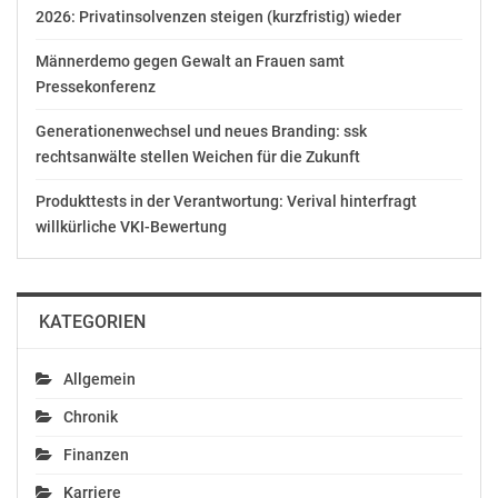
2026: Privatinsolvenzen steigen (kurzfristig) wieder
Männerdemo gegen Gewalt an Frauen samt
Pressekonferenz
Martin Gruber ist neuer
Jungbauern: Neuer
geschäftsführender
Bundesobmann-
Generationenwechsel und neues Branding: ssk
Parteiobmann der
Stellvertreter gewählt
rechtsanwälte stellen Weichen für die Zukunft
Kärntner Volkspartei
September 21, 2020
April 5, 2018
In "Wirtschaft"
Produkttests in der Verantwortung: Verival hinterfragt
In "Politik"
willkürliche VKI-Bewertung
KATEGORIEN
Bauernbund begrüßt
Wahl von Martin
Allgemein
Gruber zum Kärntner
Chronik
ÖVP-Obmann
April 5, 2018
Finanzen
In "Wirtschaft"
Karriere