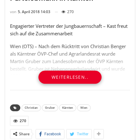
von
5. April 2018 14:03
270
Engagierter Vertreter der Jungbauernschaft – Kast freut
sich auf die Zusammenarbeit
Wien (OTS) – Nach dem Rücktritt von Christian Benger
als Kärntner ÖVP-Chef und Agrarlandesrat wurde
Martin Gruber zum Landesobmann der ÖVP Kärnten
bestellt. Gruber ist Nebenerwerbslandwirt und wurde
2009 mit 25 Jahren jüngster Bürgermeister Kärntens.
WEITERLESEN..
„Ich kenne Martin Gruber seit vielen Jahren als
engagierten und tatkräftigen Jungbauern und durfte
stets konstruktiv und im Sinne unserer Mitglieder und
unserer Organisation mit ihm zusammenarbeiten“,
Christian
Gruber
Kärnten
Wien
freut sich Stefan Kast, Bundesobmann der
Österreichischen Jungbauernschaft, über die Wahl.
270
Share
Facebook
Twitter
Kast: Gruber setzt sich seit jeher für die Jugend und den