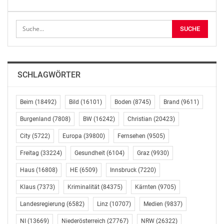
jungen ländlichen Raum ein
„Mit fast einem Jahrzehnt Erfahrung als Bürgermeister
und nach Ausübung zahlreicher ehrenamtlicher
Funktionen ist er bestens auf seine neue Funktion
vorbereitet“, ist Andreas Kugler, Generalsekretär der
SCHLAGWÖRTER
Österreichischen Jungbauernschaft, überzeugt. „Seit
jeher setzt sich Martin Gruber für die Jugend und den
jungen ländlichen Raum ein. Auch deshalb freue ich
Beim
(18492)
Bild
(16101)
Boden
(8745)
Brand
(9611)
mich auf die zukünftige Zusammenarbeit mit ihm. Der
Burgenland
(7808)
BW
(16242)
Christian
(20423)
gemeinsame Einsatz für die heimische Landwirtschaft
City
(5722)
Europa
(39800)
Fernsehen
(9505)
ist uns dabei ein zentrales Anliegen“, so Kast
abschließend zum vollzogenen Personalwechsel.
Freitag
(33224)
Gesundheit
(6104)
Graz
(9930)
Haus
(16808)
HE
(6509)
Innsbruck
(7220)
Die Österreichische Jungbauernschaft ist mit rund
50.000 Mitgliedern die größte Interessenvertretung für
Klaus
(7373)
Kriminalität
(84375)
Kärnten
(9705)
junge Bäuerinnen und Bauern im Bundesgebiet.
Landesregierung
(6582)
Linz
(10707)
Medien
(9837)
(Schluss)
NI
(13669)
Niederösterreich
(27767)
NRW
(26322)