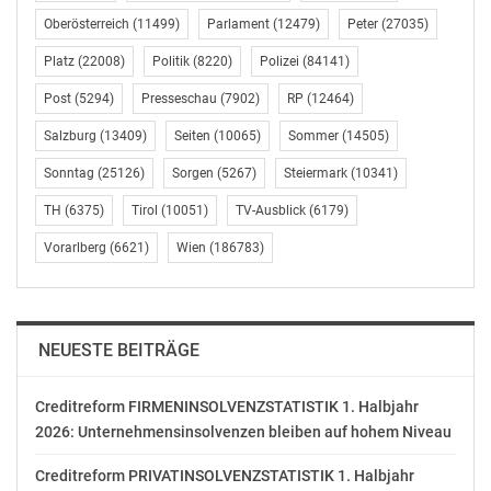
Der österreichische Wäschekonzern Palmers ist auf
Oberösterreich
(11499)
Parlament
(12479)
Peter
(27035)
Wachstumskurs hin zu einer internationalen Fashion-
Platz
(22008)
Politik
(8220)
Polizei
(84141)
Marke. Mit über 300 nationalen und internationalen
Geschäften ist das Unternehmen fester Bestandteil
Post
(5294)
Presseschau
(7902)
RP
(12464)
vieler Shoppingmalls und Einkaufsstraßen. Auch im
Salzburg
(13409)
Seiten
(10065)
Sommer
(14505)
Messepark Dornbirn bietet das Unternehmen seit der
Eröffnung am 19. März 1987 in seinem Geschäft ein
Sonntag
(25126)
Sorgen
(5267)
Steiermark
(10341)
umfangreiches Sortiment an Dessous, Bademode und
TH
(6375)
Tirol
(10051)
TV-Ausblick
(6179)
Strumpfware an. „Dornbirn ist für uns aufgrund seiner
Lage ein wichtiger Standort. Die Nähe zu Deutschland,
Vorarlberg
(6621)
Wien
(186783)
Liechtenstein und die Schweiz und das damit
verbundene Publikum schätzt das Angebot von Palmers
– verführerische Wäsche mit hohem Tragekomfort und
NEUESTE BEITRÄGE
besonders hochwertiger Qualität. Mit dem
neugestalteten Shop werden wir noch mehr Kundinnen
und Kunden ansprechen und von unseren Produkten
Creditreform FIRMENINSOLVENZSTATISTIK 1. Halbjahr
2026: Unternehmensinsolvenzen bleiben auf hohem Niveau
überzeugen“, ist CEO Marc Wieser überzeugt.
Creditreform PRIVATINSOLVENZSTATISTIK 1. Halbjahr
Bis Ende 2018 werden über 20 neue Palmers-shops im