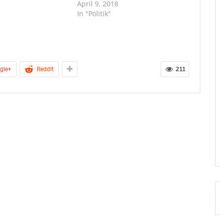
April 9, 2018
In "Politik"
gle+
ReddIt
211