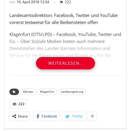
von
10. April 2018 12:34
222
Landesamtsdirektion: Facebook, Twitter und YouTube
vorerst testweise für alle Bediensteten offen
Klagenfurt (OTS/LPD) – Facebook, YouTube, Twitter und
Co. – Über Soziale Medien bieten auch mehrere
Dienststellen des Landes Kärnten Information und
Service für die Bürgerinnen und Bürger an. Für die
Landesbediensteten selbst war aber bisher, bis auf
WEITERLESEN..
wenige dienstlich begründete Ausnahmen, der Zugang
zu diesen Plattformen aus sicherheitstechnischen und
wirtschaftlichen Gründen gesperrt. „Ab Mitte Mai öffnen
wir für alle unsere Mitarbeiterinnen und Mitarbeiter
Kärnten
Klagenfurt
Landesregierung
den Zugang zu Facebook, Twitter und YouTube –
vorerst auf eine dreimonatige Pilotphase befristet“,
222
erklärte heute, Dienstag, Landesamtsdirektor Dieter
Share
Facebook
Twitter
Platzer.