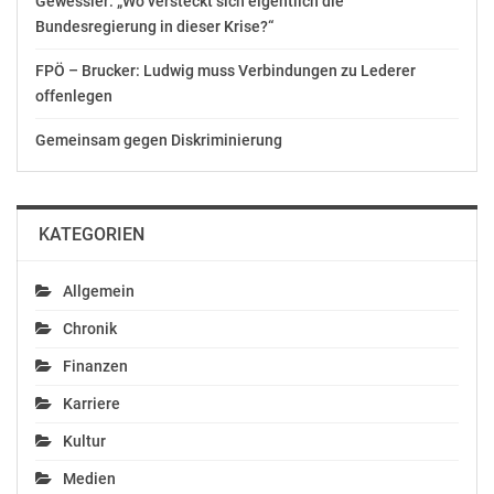
Gewessler: „Wo versteckt sich eigentlich die
AUSSCHLIESSLICHER INHALTLICHER VERANTWORTUNG
Bundesregierung in dieser Krise?“
DES AUSSENDERS. www.ots.at
© Copyright APA-OTS Originaltext-Service GmbH und
FPÖ – Brucker: Ludwig muss Verbindungen zu Lederer
der jeweilige Aussender
offenlegen
Gemeinsam gegen Diskriminierung
Gefällt mir:
KATEGORIEN
Ähnliche Beiträge
Allgemein
Chronik
Finanzen
Karriere
ASFINAG: Innovationen
Van der Bellen traf
machen Tunnel auf
Bischof Marketz in
Kultur
Autobahnen und
Klagenfurt
Schnellstraßen noch
Oktober 9, 2020
Medien