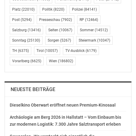
Videomagazin „kärnten.tv90“ mit den wichtigsten
Platz
(22010)
Politik
(8220)
Polizei
(84141)
Themen aus der Landesregierung in 90 Sekunden
zusammengefasst. Zudem kann man die App „News
Post
(5294)
Presseschau
(7902)
RP
(12464)
aus Kärnten“ für Android-Betriebssysteme (Samsung,
Salzburg
(13416)
Seiten
(10067)
Sommer
(14512)
etc.) und über IOS (Apple) gratis herunterladen. „Uns ist
es wichtig, die Bevölkerung über die verschiedensten
Sonntag
(25130)
Sorgen
(5267)
Steiermark
(10347)
Medienkanäle mit wichtigen Informationen zu
TH
(6375)
Tirol
(10057)
TV-Ausblick
(6179)
versorgen“, erklärt Kurath, der auch auf das offizielle
Vorarlberg
(6625)
Wien
(186802)
Landesmagazin „kärnten.magazin“, das kommende
Woche wieder erscheint, und die Homepage
[www.ktn.gv.at] (http://www.ktn.gv.at/) verweist.
NEUESTE BEITRÄGE
(Schluss)
Amt der Kärntner Landesregierung, Landespressedienst
Dieselkino Oberwart eröffnet neuen Premium-Kinosaal
050 536-10201
Archäologie am Berg 2026 in Hallstatt – Vom Einbaum bis
www.ktn.gv.at
zur modernen Logistik: 7.300 Jahre Salztransport erleben
OTS-ORIGINALTEXT PRESSEAUSSENDUNG UNTER