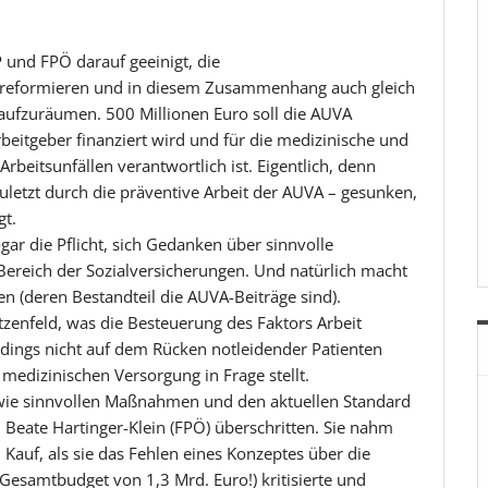
nd FPÖ darauf geeinigt, die
u reformieren und in diesem Zusammenhang auch gleich
 aufzuräumen. 500 Millionen Euro soll die AUVA
rbeitgeber finanziert wird und für die medizinische und
beitsunfällen verantwortlich ist. Eigentlich, denn
t zuletzt durch die präventive Arbeit der AUVA – gesunken,
gt.
ogar die Pflicht, sich Gedanken über sinnvolle
eich der Sozialversicherungen. Und natürlich macht
n (deren Bestandteil die AUVA-Beiträge sind).
pitzenfeld, was die Besteuerung des Faktors Arbeit
rdings nicht auf dem Rücken notleidender Patienten
medizinischen Versorgung in Frage stellt.
wie sinnvollen Maßnahmen und den aktuellen Standard
 Beate Hartinger-Klein (FPÖ) überschritten. Sie nahm
 Kauf, als sie das Fehlen eines Konzeptes über die
Gesamtbudget von 1,3 Mrd. Euro!) kritisierte und