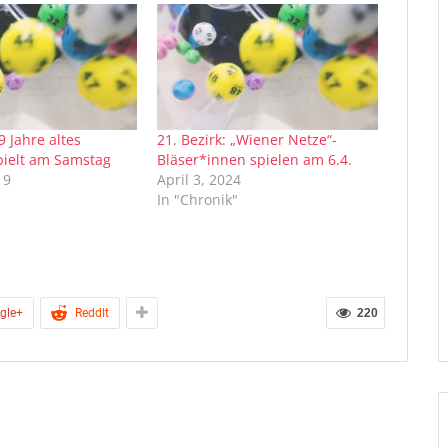
9 Jahre altes
21. Bezirk: „Wiener Netze“-
pielt am Samstag
Bläser*innen spielen am 6.4.
19
April 3, 2024
In "Chronik"
gle+
ReddIt
220