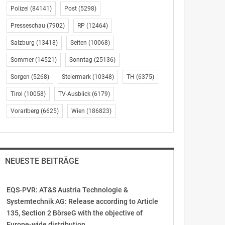
Polizei
(84141)
Post
(5298)
Presseschau
(7902)
RP
(12464)
Salzburg
(13418)
Seiten
(10068)
Sommer
(14521)
Sonntag
(25136)
Sorgen
(5268)
Steiermark
(10348)
TH
(6375)
Tirol
(10058)
TV-Ausblick
(6179)
Vorarlberg
(6625)
Wien
(186823)
NEUESTE BEITRÄGE
EQS-PVR: AT&S Austria Technologie &
Systemtechnik AG: Release according to Article
135, Section 2 BörseG with the objective of
Europe-wide distribution