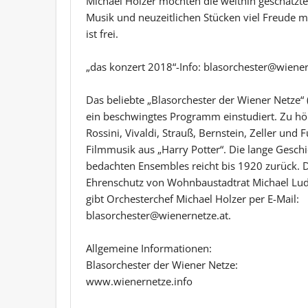
Michael Holzer möchten die weithin geschätzte
Musik und neuzeitlichen Stücken viel Freude ma
ist frei.
„das konzert 2018“-Info: blasorchester@wiener
Das beliebte „Blasorchester der Wiener Netze“ 
ein beschwingtes Programm einstudiert. Zu hör
Rossini, Vivaldi, Strauß, Bernstein, Zeller und
Filmmusik aus „Harry Potter“. Die lange Geschi
bedachten Ensembles reicht bis 1920 zurück. D
Ehrenschutz von Wohnbaustadtrat Michael Lud
gibt Orchesterchef Michael Holzer per E-Mail:
blasorchester@wienernetze.at.
Allgemeine Informationen:
Blasorchester der Wiener Netze:
www.wienernetze.info