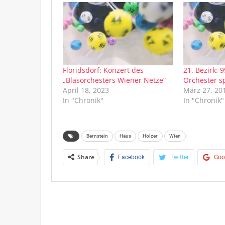
Floridsdorf: Konzert des
21. Bezirk: 9
„Blasorchesters Wiener Netze“
Orchester s
April 18, 2023
März 27, 20
In "Chronik"
In "Chronik"
Bernstein
Haus
Holzer
Wien
Share
Facebook
Twitter
Goo