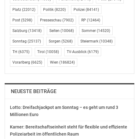
In der Nachhaltigkeitsstrategie wurde festgelegt, dass
Platz
(22012)
Politik
(8220)
Polizei
(84141)
täglich in Österreich nicht mehr als maximal 2,5 Hektar
Boden verbaut wird. Aktuell liegt die Zahl hingegen bei
Post
(5298)
Presseschau
(7902)
RP
(12464)
16 Hektar, umgerechnet rund 23 Fußballfelder.
Salzburg
(13418)
Seiten
(10068)
Sommer
(14520)
Dadurch verliert Österreich jährlich 0,5 Prozent seiner
landwirtschaftlichen Flächen. Das bedeutet, dass es in
Sonntag
(25137)
Sorgen
(5268)
Steiermark
(10348)
200 Jahren bei Fortschreiten dieser Entwicklung so gut
TH
(6375)
Tirol
(10058)
TV-Ausblick
(6179)
wie keine Agrarflächen mehr in Österreich gäbe. Dies
Vorarlberg
(6625)
Wien
(186824)
wiederum widerspricht dem bisherigen Staatsziel zur
Versorgungssicherheit mit Lebensmittel aus heimischer
Produktion.
NEUESTE BEITRÄGE
Das ursprüngliche Bundesverfassungsgesetz über den
umfassenden Umweltschutz geht zurück auf das
Lotto: Dreifachjackpot am Sonntag – es geht um rund 3
Konrad-Lorenz-Volksbegehren gegen das Kraftwerk
Millionen Euro
Hainburg von 1984, in dem ein Grundrecht auf
Umweltqualität sowie die Einrichtung von
Karner: Bereitschaftseinheit steht für flexible und effiziente
Nationalparks gefordert wurde. „Das Staatsziel über
Polizeiarbeit im öffentlichen Raum
den umfassenden Umweltschutz war eines der