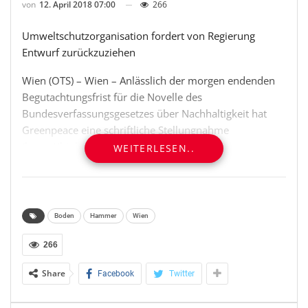
von
12. April 2018 07:00
266
Umweltschutzorganisation fordert von Regierung
Entwurf zurückzuziehen
Wien (OTS) – Wien – Anlässlich der morgen endenden
Begutachtungsfrist für die Novelle des
Bundesverfassungsgesetzes über Nachhaltigkeit hat
Greenpeace eine schriftliche Stellungnahme
(https://bit.ly/2ILK5Qu) eingebracht. Die
WEITERLESEN..
Umweltschutzorganisation sieht mit der geplanten
Aufnahme eines neuen Staatsziels „Wirtschaftsstandort“
einen weiteren Angriff auf den Umweltschutz.
Greenpeace fordert die zuständige
Boden
Hammer
Wien
Wirtschaftsministerin Margarete Schramböck auf, den
Vorschlag zurückzuziehen.
266
Share
Facebook
Twitter
„Die Regierung tut so, als ob mit der
Verfassungsänderung endlich Umwelt- und