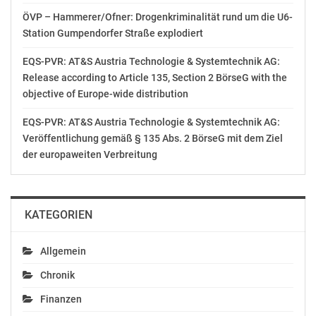
Ergebnisse des Konrad-Lorenz-Volksbegehrens und
ÖVP – Hammerer/Ofner: Drogenkriminalität rund um die U6-
markiert den Beginn der modernen Umwelt- und
Station Gumpendorfer Straße explodiert
Naturschutzpolitik. Die geplante Verfassungsänderung
EQS-PVR: AT&S Austria Technologie & Systemtechnik AG:
wäre ein Verrat an über 350.000 Österreicherinnen und
Release according to Article 135, Section 2 BörseG with the
Österreichern, die das Volksbegehren damals
objective of Europe-wide distribution
unterschrieben haben. Wir fordern daher
Wirtschaftsministerin Margarete Schramböck auf, ihren
EQS-PVR: AT&S Austria Technologie & Systemtechnik AG:
Entwurf zurückzunehmen“, so Hammer.
Veröffentlichung gemäß § 135 Abs. 2 BörseG mit dem Ziel
der europaweiten Verbreitung
Die Stellungnahme von Greenpeace zu der Novelle des
Bundesverfassungsgesetzes über Nachhaltigkeit finden
Sie unter:
KATEGORIEN
https://bit.ly/2ILK5Qu
Lukas Hammer
Allgemein
Greenpeace-Sprecher
Chronik
Tel.:+43 (0)664 612 67 22
E-Mail: lukas.hammer@greenpeace.org
Finanzen