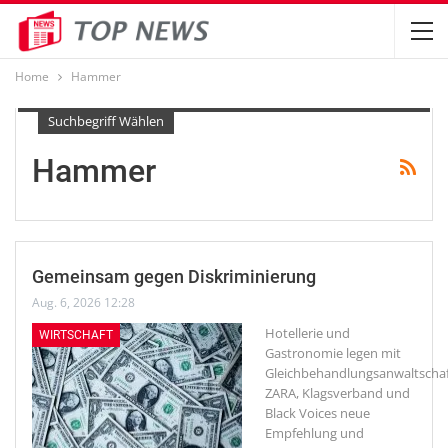
Home
Hammer
Suchbegriff Wählen
Hammer
Gemeinsam gegen Diskriminierung
Aug. 6, 2026 12:28
Hotellerie und
WIRTSCHAFT
Gastronomie legen mit
Gleichbehandlungsanwaltschaf
ZARA, Klagsverband und
Black Voices neue
Empfehlung und