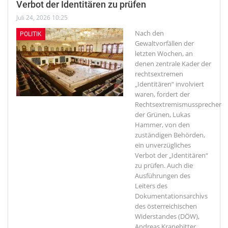
Verbot der Identitären zu prüfen
Juli 24, 2026 10:25
Nach den
POLITIK
Gewaltvorfällen der
letzten Wochen, an
denen zentrale Kader der
rechtsextremen
„Identitären“ involviert
waren, fordert der
Rechtsextremismussprecher
der Grünen, Lukas
Hammer, von den
zuständigen Behörden,
ein unverzügliches
Verbot der „Identitären“
zu prüfen. Auch die
Ausführungen des
Leiters des
Dokumentationsarchivs
des österreichischen
Widerstandes (DÖW),
Andreas Kranebitter,