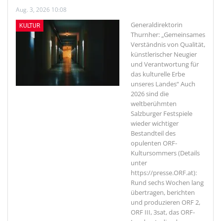
Aug. 3, 2026 10:08
Generaldirektorin
KULTUR
Thurnher: „Gemeinsames
Verständnis von Qualität,
künstlerischer Neugier
und Verantwortung für
das kulturelle Erbe
unseres Landes“
Auch
2026 sind die
weltberühmten
Salzburger Festspiele
wieder wichtiger
Bestandteil des
opulenten ORF-
Kultursommers (Details
unter
https://presse.ORF.at):
Rund sechs Wochen lang
übertragen, berichten
und produzieren ORF 2,
ORF III, 3sat, das ORF-