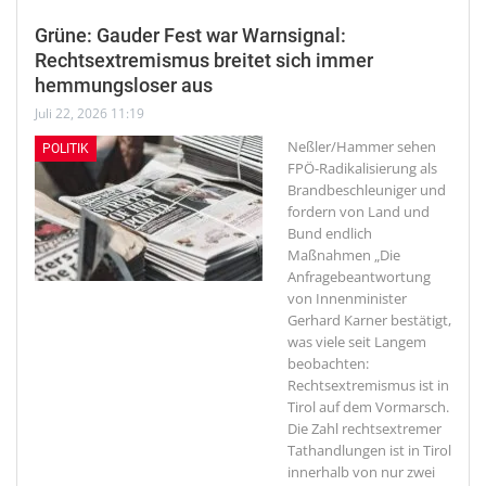
Grüne: Gauder Fest war Warnsignal:
Rechtsextremismus breitet sich immer
hemmungsloser aus
Juli 22, 2026 11:19
Neßler/Hammer sehen
POLITIK
FPÖ-Radikalisierung als
Brandbeschleuniger und
fordern von Land und
Bund endlich
Maßnahmen
„Die
Anfragebeantwortung
von Innenminister
Gerhard Karner bestätigt,
was viele seit Langem
beobachten:
Rechtsextremismus ist in
Tirol auf dem Vormarsch.
Die Zahl rechtsextremer
Tathandlungen ist in Tirol
innerhalb von nur zwei