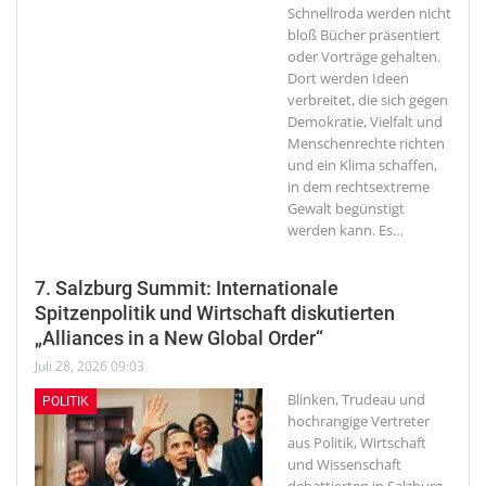
Schnellroda werden nicht
bloß Bücher präsentiert
oder Vorträge gehalten.
Dort werden Ideen
verbreitet, die sich gegen
Demokratie, Vielfalt und
Menschenrechte richten
und ein Klima schaffen,
in dem rechtsextreme
Gewalt begünstigt
werden kann. Es
…
7. Salzburg Summit: Internationale
Spitzenpolitik und Wirtschaft diskutierten
„Alliances in a New Global Order“
Juli 28, 2026 09:03
Blinken, Trudeau und
POLITIK
hochrangige Vertreter
aus Politik, Wirtschaft
und Wissenschaft