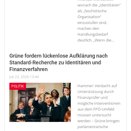
wonach die „Identitären“
als „faschistische
Organisation“
einzustufen sind,
machen den
Handlungsbedarf
deutlich. „Wenn die
…
Grüne fordern lückenlose Aufklärung nach
Standard-Recherche zu Identitären und
Finanzverfahren
Juli 23, 2026 13:44
Hammer: Verdacht auf
POLITIK
Unterstützung durch
Finanzprüfer und
mögliche Interventionen
aus dem FPÖ-Umfeld
müssen untersucht
werden – Grüne bringen
parlamentarische