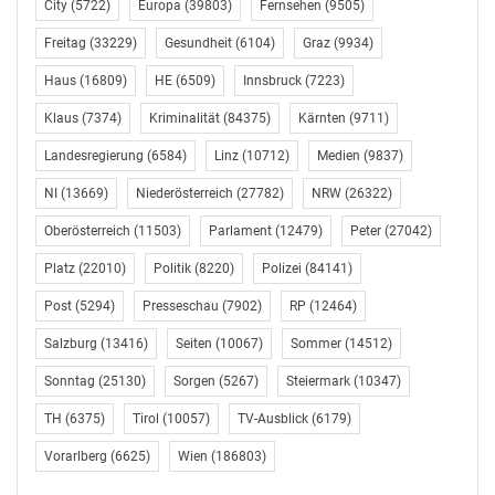
City
(5722)
Europa
(39803)
Fernsehen
(9505)
Freitag
(33229)
Gesundheit
(6104)
Graz
(9934)
Haus
(16809)
HE
(6509)
Innsbruck
(7223)
Klaus
(7374)
Kriminalität
(84375)
Kärnten
(9711)
Landesregierung
(6584)
Linz
(10712)
Medien
(9837)
NI
(13669)
Niederösterreich
(27782)
NRW
(26322)
Oberösterreich
(11503)
Parlament
(12479)
Peter
(27042)
Platz
(22010)
Politik
(8220)
Polizei
(84141)
Post
(5294)
Presseschau
(7902)
RP
(12464)
Salzburg
(13416)
Seiten
(10067)
Sommer
(14512)
Sonntag
(25130)
Sorgen
(5267)
Steiermark
(10347)
TH
(6375)
Tirol
(10057)
TV-Ausblick
(6179)
Vorarlberg
(6625)
Wien
(186803)