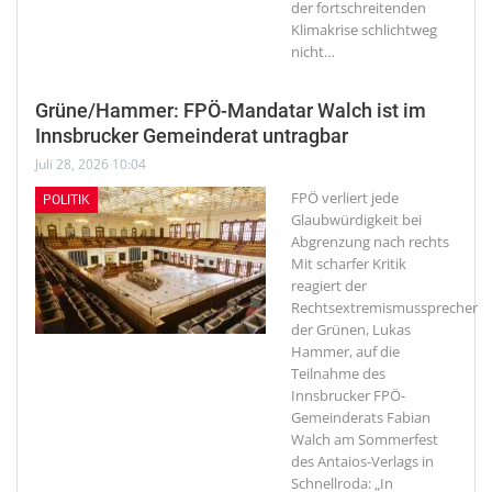
der fortschreitenden
Klimakrise schlichtweg
nicht
…
Grüne/Hammer: FPÖ-Mandatar Walch ist im
Innsbrucker Gemeinderat untragbar
Juli 28, 2026 10:04
FPÖ verliert jede
POLITIK
Glaubwürdigkeit bei
Abgrenzung nach rechts
Mit scharfer Kritik
reagiert der
Rechtsextremismussprecher
der Grünen, Lukas
Hammer, auf die
Teilnahme des
Innsbrucker FPÖ-
Gemeinderats Fabian
Walch am Sommerfest
des Antaios-Verlags in
Schnellroda: „In