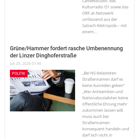
Landesstudio, das
Kulturradio Ö1 sowie das
ORF.at-Netzwerk
umfassend aus der
Salzach-Metropole – mit
einem
…
Grüne/Hammer fordert rasche Umbenennung
der Linzer Dinghoferstraße
Juli 29, 2026 07:46
„Bei NS-belasteten
POLITIK
Straßennamen darf es
keine Ausreden geben“
„Wer Antisemiten und
Nationalsozialisten keine
öffentliche Ehrung mehr
zukommen lassen will,
muss auch bei
Straßennamen
konsequent handeln und
darf sich nicht in