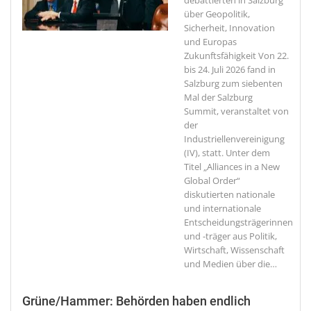
debattierten in Salzburg
über Geopolitik,
Sicherheit, Innovation
und Europas
Zukunftsfähigkeit
Von 22.
bis 24. Juli 2026 fand in
Salzburg zum siebenten
Mal der Salzburg
Summit, veranstaltet von
der
Industriellenvereinigung
(IV), statt. Unter dem
Titel „Alliances in a New
Global Order“
diskutierten nationale
und internationale
Entscheidungsträgerinnen
und -träger aus Politik,
Wirtschaft, Wissenschaft
und Medien über die
…
Grüne/Hammer: Behörden haben endlich