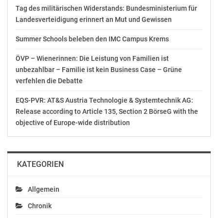
* 13.30-14.15 Uhr: Palmöl aus der Sicht der:
Tag des militärischen Widerstands: Bundesministerium für
… Gesundheit (Ingrid Kiefer, AGES)
Landesverteidigung erinnert an Mut und Gewissen
… Umwelt (Helene Glatter-Götz, WWF Österreich, Wien)
Summer Schools beleben den IMC Campus Krems
* 14.15-14.45 Uhr: Pause
ÖVP – Wienerinnen: Die Leistung von Familien ist
unbezahlbar – Familie ist kein Business Case – Grüne
* 14.45-15.30 Uhr: Palmöl aus der Sicht der:
verfehlen die Debatte
… Technologie (Regine Schönlechner, BOKU Wien
… Herstellung (Florian Rauch, VFI GmbH, Wels)
EQS-PVR: AT&S Austria Technologie & Systemtechnik AG:
Release according to Article 135, Section 2 BörseG with the
* 15.30-16.30 Uhr: Podiumsdiskussion mit Ingrid Kiefer
objective of Europe-wide distribution
(AGES), Helene Glatter-Götz (WWF), Regine
Schönlechner (BOKU), Florian Rauch(VFI GmbH), Livia
Kolmitz (Mondelez), moderiert von Sascha Tischer
KATEGORIEN
(relations)
Allgemein
* ab 16.30 Uhr: Get together
<a>
Chronik
</a>