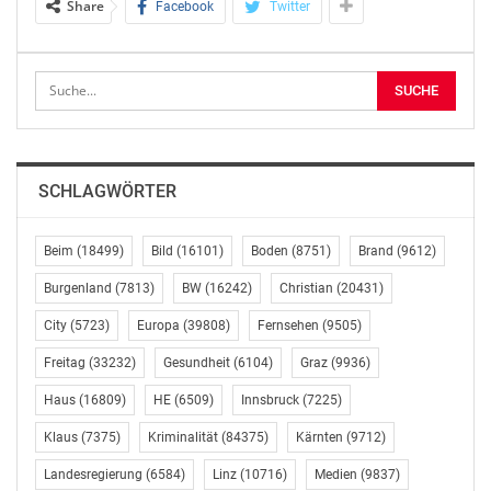
Share
Facebook
Twitter
relevant? Wie sieht es mit der Flächeneffizienz von
anderen Ölpflanzen aus?
Diskutiert werden beim Dialog gesundheitliche und
umweltrelevante ebenso wie technologische und
produktionsspezifische Aspekte, Lösungsansätze sowie
Fragen der Suffizienz.
SCHLAGWÖRTER
Nähere Details zu Inhalt und Ablauf finden Sie unter
Beim
(18499)
Bild
(16101)
Boden
(8751)
Brand
(9612)
[www.forum-ernaehrung.at/dialog2018_palmoel]
(http://www.forum-ernaehrung.at/events/feh-dialog-
Burgenland
(7813)
BW
(16242)
Christian
(20431)
palmoel/).
City
(5723)
Europa
(39808)
Fernsehen
(9505)
Die Teilnahme ist für PressevertreterInnen bei Voraus-
Freitag
(33232)
Gesundheit
(6104)
Graz
(9936)
Akkreditierung kostenlos.
Haus
(16809)
HE
(6509)
Innsbruck
(7225)
Klaus
(7375)
Kriminalität
(84375)
Kärnten
(9712)
Bitte um Anmeldung an:
Dr. Marlies Gruber, Telefon 01 712 33 44; E-Mail:
Landesregierung
(6584)
Linz
(10716)
Medien
(9837)