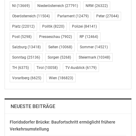
mg@forum-ernaehrung.at
NI
(13669)
Niederösterreich
(27791)
NRW
(26322)
Programm zum Dialog: „Reden wir über Palmöl“
Oberösterreich
(11504)
Parlament
(12479)
Peter
(27044)
Platz
(22012)
Politik
(8220)
Polizei
(84141)
* Wann: Donnerstag, 19. April 2018; halbtags, von
13:15 bis 16:30
Post
(5298)
Presseschau
(7902)
RP
(12464)
Uhr
Salzburg
(13418)
Seiten
(10068)
Sommer
(14521)
Sonntag
(25136)
Sorgen
(5268)
Steiermark
(10348)
* Wo: Haus des Sports, Prinz Eugen-Straße 4, 1040
Wien
TH
(6375)
Tirol
(10058)
TV-Ausblick
(6179)
Vorarlberg
(6625)
Wien
(186823)
Ablauf/ Speaker und Themen:
* ab 12.30 Uhr: Registrierung
NEUESTE BEITRÄGE
* 13.15-13.30 Uhr: Eröffnung und Begrüßung
Marlies Gruber (Geschäftsführung des f.eh)
Floridsdorfer Brücke: Baufortschritt ermöglicht frühere
Peter Reinecke (Präsident des f.eh)
Verkehrsumstellung