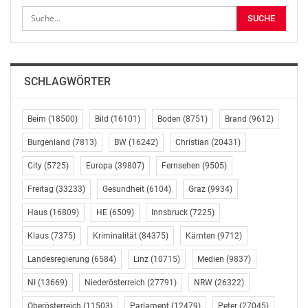
AUSSCHLIESSLICHER INHALTLICHER VERANTWORTUNG
DES AUSSENDERS. www.ots.at
© Copyright APA-OTS Originaltext-Service GmbH und
der jeweilige Aussender
SCHLAGWÖRTER
Gefällt mir:
Beim
(18500)
Bild
(16101)
Boden
(8751)
Brand
(9612)
Burgenland
(7813)
BW
(16242)
Christian
(20431)
City
(5725)
Europa
(39807)
Fernsehen
(9505)
Ähnliche Beiträge
Freitag
(33233)
Gesundheit
(6104)
Graz
(9934)
Haus
(16809)
HE
(6509)
Innsbruck
(7225)
Klaus
(7375)
Kriminalität
(84375)
Kärnten
(9712)
Landesregierung
(6584)
Linz
(10715)
Medien
(9837)
Ergebnisse der Lotto
Ergebnisse der Lotto
Ziehung vom Sonntag,
Ziehung vom Sonntag,
NI
(13669)
Niederösterreich
(27791)
NRW
(26322)
dem 22. April 2018
dem 01. April 2018
Oberösterreich
(11503)
Parlament
(12479)
Peter
(27045)