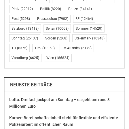
April 22, 2018
April 1, 2018
In "Chronik"
In "Chronik"
Platz
(22012)
Politik
(8220)
Polizei
(84141)
Post
(5298)
Presseschau
(7902)
RP
(12464)
Salzburg
(13418)
Seiten
(10068)
Sommer
(14520)
Sonntag
(25137)
Sorgen
(5268)
Steiermark
(10348)
Ergebnisse der Lotto
Ziehung vom Sonntag,
TH
(6375)
Tirol
(10058)
TV-Ausblick
(6179)
dem 14. April 2019
Vorarlberg
(6625)
Wien
(186824)
April 14, 2019
In "Chronik"
NEUESTE BEITRÄGE
Lotto: Dreifachjackpot am Sonntag – es geht um rund 3
Millionen Euro
Karner: Bereitschaftseinheit steht für flexible und effiziente
Polizeiarbeit im öffentlichen Raum