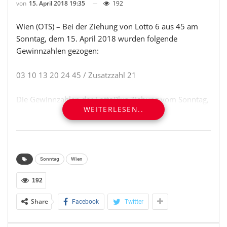
von
15. April 2018 19:35
192
Wien (OTS) – Bei der Ziehung von Lotto 6 aus 45 am
Sonntag, dem 15. April 2018 wurden folgende
Gewinnzahlen gezogen:
03 10 13 20 24 45 / Zusatzzahl 21
Die Gewinnzahlen der LottoPlus Ziehung vom Sonntag,
WEITERLESEN..
dem 15. April 2018 lauten:
22 24 25 27 29 43
Die Joker Zahl vom Sonntag, dem 15. April 2018 lautet:
1 3 8 2 9 6
Sonntag
Wien
Österreichische Lotterien
192
help@lotterien.at
Share
Facebook
Twitter
win2day.at, lotterien.at, Rennweg 44, 1030 Wien
OTS-ORIGINALTEXT PRESSEAUSSENDUNG UNTER