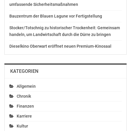
Eva Kellermann
umfassende Sicherheitsmaßnahmen
06648818 1042
eva.kellermann@listepilz.at
Bauzentrum der Blauen Lagune vor Fertigstellung
OTS-ORIGINALTEXT PRESSEAUSSENDUNG UNTER
Stocker/Totschnig zu historischer Trockenheit: Gemeinsam
AUSSCHLIESSLICHER INHALTLICHER VERANTWORTUNG
handeln, um Landwirtschaft durch die Dürre zu bringen
DES AUSSENDERS. www.ots.at
Dieselkino Oberwart eröffnet neuen Premium-Kinosaal
© Copyright APA-OTS Originaltext-Service GmbH und
der jeweilige Aussender
Gefällt mir:
KATEGORIEN
Allgemein
Chronik
Ähnliche Beiträge
Finanzen
Karriere
Kultur