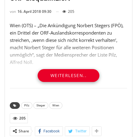
von
16. April 2018 09:30
205
Wien (OTS) – „Die Ankündigung Norbert Stegers (FPÖ),
ein Drittel der ORF-Auslandskorrespondenten zu
streichen, ‚wenn diese sich nicht korrekt verhalten‘,
macht Norbert Steger für alle weiteren Positionen
unmöglich“, sagt der Mediensprecher der Liste Pilz,
Alfred Noll.
WEITERLESEN..
Norbert Steger ist seit 1986 eine vernachlässigenswerte
politische Figur. Nun versucht er durch diese unsägliche
Forderung, sich wieder als „Politiker“ in Szene zu
setzen. Dieser Versuch darf nicht gelingen.
Pilz
Steger
Wien
„Es ist nicht Sache der politischen Parteien und auch
205
nicht des ORF-Stiftungsrates, die Anzahl und Qualität
der ORF-Auslandskorrespondenten zu bestimmen. Und
Share
Facebook
Twitter
schon gar nicht ist es Sache des Stiftungsrates Norbert