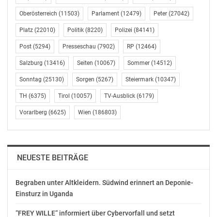
entsprechende Anzahl von Unterstützern gewinnt, dort
jederzeit beschweren. Tut er das nicht, sollte er sich bei
Oberösterreich
(11503)
Parlament
(12479)
Peter
(27042)
der Ausübung seines
Platz
(22010)
Politik
(8220)
Polizei
(84141)
Meinungsäußerungsfreiheitsrechts mehr Zurückhaltung
auferlegen.
Post
(5294)
Presseschau
(7902)
RP
(12464)
Salzburg
(13416)
Seiten
(10067)
Sommer
(14512)
„Die Äußerung Stegers ist nicht zu tolerieren. In jedem
Sonntag
(25130)
Sorgen
(5267)
Steiermark
(10347)
politisch zivilisierten Land müsste Herr Steger sein
Stiftungsratsmandat abgeben, sofort“, meint Noll und
TH
(6375)
Tirol
(10057)
TV-Ausblick
(6179)
weiter: „Aber auch das Schweigen von Kanzler Kurz und
Vorarlberg
(6625)
Wien
(186803)
Minister Blümel ist nicht zu akzeptieren. Beide sind
aufgerufen, die Unabhängigkeit des ORF zu stärken und
die Rundfunkanstalt gegenüber vordergründiger
Druckausübung zu schützen. Bundeskanzler Kurz und
NEUESTE BEITRÄGE
Minister Blümel haben dafür zu sorgen, dass Norbert
Steger nach so einem Sager unverzüglich in den
Begraben unter Altkleidern. Südwind erinnert an Deponie-
Ruhestand abgeht.“
Einsturz in Uganda
Liste Peter Pilz im Parlament
“FREY WILLE“ informiert über Cybervorfall und setzt