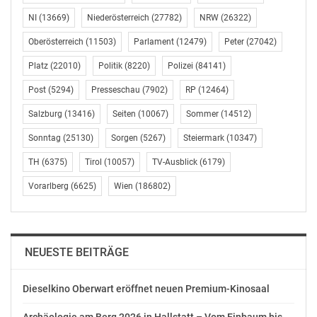
„Kurz und Strache haben den Kampf gegen Sozialbetrug
NI
(13669)
Niederösterreich
(27782)
NRW
(26322)
eingestellt. Sie lassen die ArbeitnehmerInnen genauso
Oberösterreich
(11503)
Parlament
(12479)
Peter
(27042)
im Stich wie die unzähligen ehrlichen Unternehmen.
Platz
(22010)
Politik
(8220)
Polizei
(84141)
Der ‚Deckel‘ bei den Strafen wird von den unehrlichen
Unternehmen sicher so verstanden, wie es von
Post
(5294)
Presseschau
(7902)
RP
(12464)
Schwarz-Blau gemeint ist: als Einladung zum
Salzburg
(13416)
Seiten
(10067)
Sommer
(14512)
Sozialbetrug“, so der SPÖ-Sozialsprecher.
Sonntag
(25130)
Sorgen
(5267)
Steiermark
(10347)
Hintergrund: Heute beschloss der Nationalrat mit dem
TH
(6375)
Tirol
(10057)
TV-Ausblick
(6179)
Budgetbegleitgesetz, dass für Strafen gegen Verstöße
Vorarlberg
(6625)
Wien
(186802)
bei der Meldung der neuen monatlichen
Beitragsgrundlage (Unternehmen müssen bis zum 15.
jeden Monats melden, mit welchen Beitragsgrundlagen
die Mitarbeiter beschäftigt sind) eine Obergrenze
NEUESTE BEITRÄGE
eingezogen wird. Diese Obergrenze beträgt das
Fünffache der täglichen Höchstbeitragsgrundlage.
Dieselkino Oberwart eröffnet neuen Premium-Kinosaal
Aber zugleich hat die Regierung in diesem Deckel, der