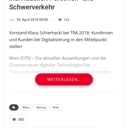
Schwerverkehr
von
18. April 2018 09:00
162
Vorstand Klaus Schierhackl bei TRA 2018: Kundinnen
und Kunden bei Digitalisierung in den Mittelpunkt
stellen
Wien (OTS) – Die aktuellen Auswirkungen und die
Chancen neuer digitaler Technologien bei
Transportwesen und individueller Mobilität standen
gestern Dienstagnachmittag im Mittelpunkt einer
WEITERLESEN..
Strategic Session im Rahmen der TRA 2018, Europas
größter Verkehrsforschungskonferenz in Wien. In der
mit Vertreterinnen und Vertretern europäischer
Autobahnbetreiber, sowie mit Expertinnen und
Klaus
Sprung
Wien
Experten aus Wissenschaft und Hochtechnologie-
Unternehmen hochkarätig besetzten Diskussionsrunde
162
fasste ASFINAG Vorstand Klaus Schierhackl die Vorteile