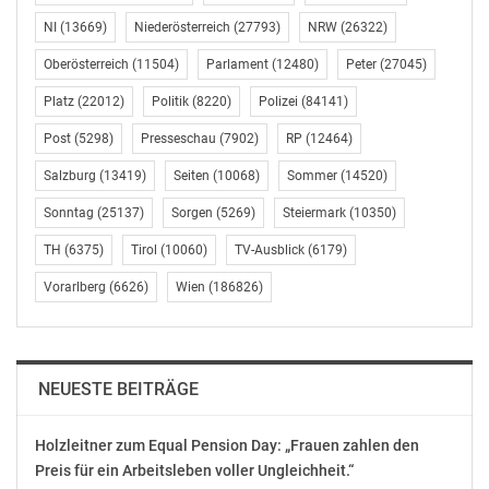
der Straßen sei eine weitere Chance im Zusammenhang
mit neuen Technologien. Durch immer mehr Sensoren
NI
(13669)
Niederösterreich
(27793)
NRW
(26322)
im Autobahnnetz könne die ASFINAG immer aktuellere
Oberösterreich
(11504)
Parlament
(12480)
Peter
(27045)
und exaktere Information zur Verkehrslage, zu Staus
Platz
(22012)
Politik
(8220)
Polizei
(84141)
oder Behinderungen an die Lenkerinnen und Lenker
weitergeben. Das sei bereits eine wichtige tägliche
Post
(5298)
Presseschau
(7902)
RP
(12464)
Entscheidungsgrundlage besonders für Pendelnde,
Salzburg
(13419)
Seiten
(10068)
Sommer
(14520)
entweder ganz aufs Auto zu verzichten oder zum
geeigneten Zeitpunkt auf den öffentlichen Verkehr
Sonntag
(25137)
Sorgen
(5269)
Steiermark
(10350)
umzusteigen.
TH
(6375)
Tirol
(10060)
TV-Ausblick
(6179)
Vorarlberg
(6626)
Wien
(186826)
Vor allem im Zusammenhang mit Verkehrs-
Infodiensten warnte der ASFINAG Vorstand davor,
einen zu technischen Weg einzuschlagen.
„Ansprechende Oberflächen und leicht konsumierbare
NEUESTE BEITRÄGE
Informationen sind der Schlüssel, dass auch die jüngere
Generation das Angebot verstärkt annimmt. Eine
Holzleitner zum Equal Pension Day: „Frauen zahlen den
weitere Herausforderung sind regional oder lokal
Preis für ein Arbeitsleben voller Ungleichheit.“
relevante Meldungen anstelle eines