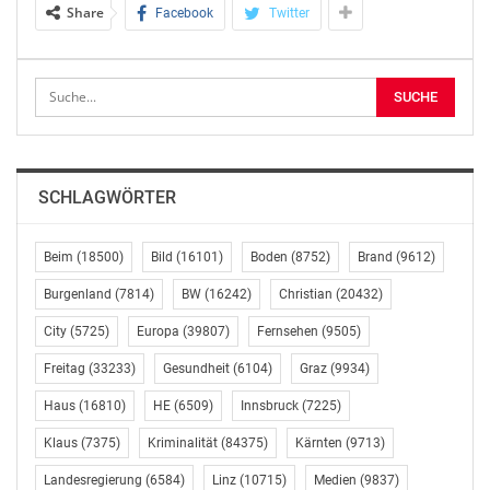
Share
Facebook
Twitter
aus der Sicht des Autobahnbetreibers zusammen. „Die
Digitalisierung wird das Geschehen auf Straßen zum
Positiven verändern. Und sie unterstützt uns bei
unserem Ziel, ein möglichst verfügbares und
verkehrssicheres Netz anzubieten. Wichtig ist dabei,
dass durch einfache technische Lösungen für
Assistenzsysteme bis hin zu Verkehrs-Infodiensten
SCHLAGWÖRTER
immer die Kundinnen und Kunden im Mittelpunkt
stehen“, sagte Klaus Schierhackl.
Beim
(18500)
Bild
(16101)
Boden
(8752)
Brand
(9612)
Verkehrssicherheit sei ein ganz zentrales Thema, wo die
Burgenland
(7814)
BW
(16242)
Christian
(20432)
Digitalisierung einen weiteren entscheidenden Sprung
City
(5725)
Europa
(39807)
Fernsehen
(9505)
nach vorne ermögliche, betonte Schierhackl. Das gelte
jetzt in zunehmender Weise für den Schwerverkehr,
Freitag
(33233)
Gesundheit
(6104)
Graz
(9934)
etwa durch die Weiterentwicklung automatischer
Haus
(16810)
HE
(6509)
Innsbruck
(7225)
Brems- oder Navigationssysteme.
Klaus
(7375)
Kriminalität
(84375)
Kärnten
(9713)
Effiziente Nutzung wie die gleichmäßigere Auslastung
Landesregierung
(6584)
Linz
(10715)
Medien
(9837)