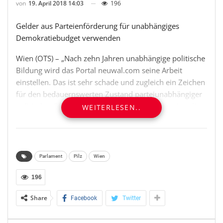
von
19. April 2018 14:03
196
Gelder aus Parteienförderung für unabhängiges
Demokratiebudget verwenden
Wien (OTS) – „Nach zehn Jahren unabhängige politische
Bildung wird das Portal neuwal.com seine Arbeit
einstellen. Das ist sehr schade und zugleich ein Zeichen
für den bedauernswerten Zustand parteiunabhängiger
politischer Bildung in Österreich“, so kommentiert die
WEITERLESEN..
Bildungssprecherin der Liste Pilz, Stephanie Cox, die
„Fermata“-Entscheidung der politischen
Bildungsplattform.
Parlament
Pilz
Wien
„Praktisch ohne öffentliche Förderung und mit
ehrenamtlichem und privatem Engagement wurde da
196
etwas aufgebaut, das für viele – Politikerinnen und
Share
Facebook
Twitter
Politiker, politisch Interessierte und auch
Journalistinnen und Journalisten – eine ganz zentrale