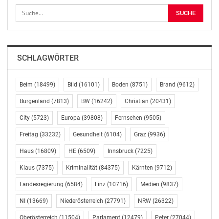
Quelle für unabhängige Informationen über Politik in
Österreich war“, meint Cox.
Dadurch ist eine Lücke entstanden, die sich so schnell
nicht schließen lässt. „Wir brauchen ein
SCHLAGWÖRTER
Demokratiebudget, das ausschließlich für
parteiunabhängige Initiativen und Projekte zur
Verfügung steht“, fordert die Liste Pilz. Cox schlägt vor,
Beim
(18499)
Bild
(16101)
Boden
(8751)
Brand
(9612)
die Parteienförderung um zwei Prozent zu kürzen und
Burgenland
(7813)
BW
(16242)
Christian
(20431)
dieses Geld in das Demokratiebudget fließen zu lassen.
City
(5723)
Europa
(39808)
Fernsehen
(9505)
Dadurch sollen parteiunabhängige,
demokratiefördernde Initiativen unterstützt werden.
Freitag
(33232)
Gesundheit
(6104)
Graz
(9936)
Die Liste Pilz wird morgen einen entsprechenden
Haus
(16809)
HE
(6509)
Innsbruck
(7225)
Entschließungsantrag im Parlament einbringen. „Würde
es dieses Budget in Österreich geben, dann müsste
Klaus
(7375)
Kriminalität
(84375)
Kärnten
(9712)
neuwal.com jetzt wohl nicht in eine Pause ohne
Landesregierung
(6584)
Linz
(10716)
Medien
(9837)
absehbares Ende gehen“, hält Cox fest.
NI
(13669)
Niederösterreich
(27791)
NRW
(26322)
Liste Peter Pilz im Parlament
Oberösterreich
(11504)
Parlament
(12479)
Peter
(27044)