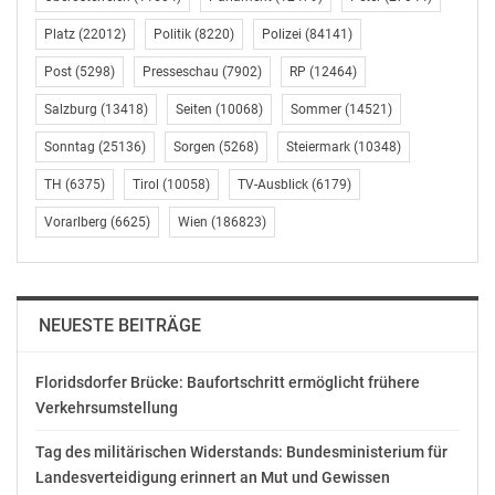
Eva Kellermann
06648818 1042
Platz
(22012)
Politik
(8220)
Polizei
(84141)
eva.kellermann@listepilz.at
Post
(5298)
Presseschau
(7902)
RP
(12464)
OTS-ORIGINALTEXT PRESSEAUSSENDUNG UNTER
Salzburg
(13418)
Seiten
(10068)
Sommer
(14521)
AUSSCHLIESSLICHER INHALTLICHER VERANTWORTUNG
Sonntag
(25136)
Sorgen
(5268)
Steiermark
(10348)
DES AUSSENDERS. www.ots.at
© Copyright APA-OTS Originaltext-Service GmbH und
TH
(6375)
Tirol
(10058)
TV-Ausblick
(6179)
der jeweilige Aussender
Vorarlberg
(6625)
Wien
(186823)
Gefällt mir:
NEUESTE BEITRÄGE
Floridsdorfer Brücke: Baufortschritt ermöglicht frühere
Ähnliche Beiträge
Verkehrsumstellung
Tag des militärischen Widerstands: Bundesministerium für
Landesverteidigung erinnert an Mut und Gewissen