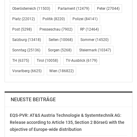
Bewusster Konsum ist Vegetariern und Veganern vor
Oberösterreich
(11503)
Parlament
(12479)
Peter
(27044)
allem bei der Ernährung aber auch pflegenden
Platz
(22012)
Politik
(8220)
Polizei
(84141)
Kosmetik wichtig. Zudem werden auch Haushalts- und
Reinigungsmittel deutlich bewusster ausgewählt. „Über
Post
(5298)
Presseschau
(7902)
RP
(12464)
die Produktkategorien zeigen sich deutlich die
Salzburg
(13418)
Seiten
(10068)
Sommer
(14520)
Unterschiede zwischen den Mischessern und jenen, die
auf alternative Ernährungsformen setzen: In fast allen
Sonntag
(25136)
Sorgen
(5268)
Steiermark
(10347)
Produktkategorien legen Vegetarier und Veganer
TH
(6375)
Tirol
(10058)
TV-Ausblick
(6179)
doppelt so häufig Wert auf bewussten Konsum“, so
Vorarlberg
(6625)
Wien
(186822)
Triconsult-Geschäftsführer Josef.
Ethik und Umwelt führen zu Fleischverzicht
NEUESTE BEITRÄGE
Flexitarier, Vegetarier und Veganer sind zu rund 65
Prozent gegen Massentierhaltung. Auf Fleisch
EQS-PVR: AT&S Austria Technologie & Systemtechnik AG:
verzichten Vegetarier (87%) und Veganer (85%) vor
Release according to Article 135, Section 2 BörseG with the
allem wegen moralisch ethischer Gründe. 31 Prozent
objective of Europe-wide distribution
der Vegetarier mögen aber auch den Geschmack von