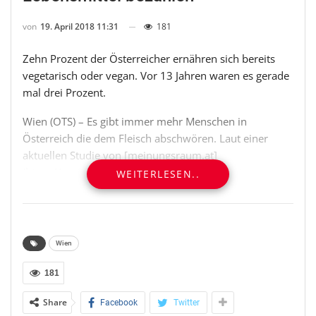
von
19. April 2018 11:31
181
Zehn Prozent der Österreicher ernähren sich bereits
vegetarisch oder vegan. Vor 13 Jahren waren es gerade
mal drei Prozent.
Wien (OTS) – Es gibt immer mehr Menschen in
Österreich die dem Fleisch abschwören. Laut einer
aktuellen Studie von [meinungsraum.at]
(https://meinungsraum.at/) mit 1.000 Befragten
WEITERLESEN..
erfreuen sich diese beiden Ernährungsformen großer
Beliebtheit und bereits zehn Prozent der Bevölkerung
ernähren vegetarisch oder sogar vegan. Herbert Kling,
Geschäftsführer von meinungsraum.at: „Man könnte
Wien
fast von einem Boom des Veganismus beziehungsweise
Vegetarismus sprechen. Vor 13 Jahren waren es gerade
181
mal drei Prozent der heimischen Bevölkerung, die sich
Share
Facebook
Twitter
fleischlos ernährten.“