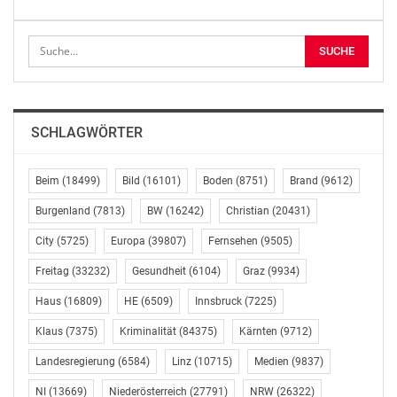
Es zählt die Qualität und nicht der Preis
Laut meinungsraum.at-Studie wären Veganer bereit für
nachhaltige Produkte bis zu 50 Prozent mehr zu
bezahlen. Vegetarier würden fast 30 und Flexitarier
SCHLAGWÖRTER
rund 25 Prozent aufzahlen. Die Flexitarier liegen damit
nur wenig über dem Niveau der Mischkost-Esser. Felix
Josef, Geschäftsführer der Wirtschaftsanalytische
Beim
(18499)
Bild
(16101)
Boden
(8751)
Brand
(9612)
Forschung GmbH Triconsult:
Burgenland
(7813)
BW
(16242)
Christian
(20431)
„Man sieht, dass vor allem die Veganer und die
City
(5725)
Europa
(39807)
Fernsehen
(9505)
Vegetarier eine deutlich erhöhte Zahlungsbereitschaft
haben. Interessant ist dabei, dass bei Veganern und
Freitag
(33232)
Gesundheit
(6104)
Graz
(9934)
Vegetariern eine Aufzahlungsbereitschaft unabhängig
Haus
(16809)
HE
(6509)
Innsbruck
(7225)
vom Einkommen besteht. Kaufentscheidungen sind
also nicht in erster Linie Preis-Leistungs-Getrieben,
Klaus
(7375)
Kriminalität
(84375)
Kärnten
(9712)
sondern im Vordergrund stehen Themen wie
Landesregierung
(6584)
Linz
(10715)
Medien
(9837)
Tierversuchsfreiheit (86%), eine nachhaltige Erzeugung
(48%) und genaue Kennzeichnung der Produkte (60%).“
NI
(13669)
Niederösterreich
(27791)
NRW
(26322)