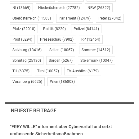
Wegschauen bei allen Missständen ein für alle Mal zu
stoppen. Die Genossen müssten sich endlich der
NI
(13669)
Niederösterreich
(27782)
NRW
(26322)
Tatsache stellen, dass sie eine gar nicht so kleine
Oberösterreich
(11503)
Parlament
(12479)
Peter
(27042)
Mitschuld an brandgefährlichen Entwicklungen zu
Platz
(22010)
Politik
(8220)
Polizei
(84141)
verantworten hätten. „Einsicht ist der erste Schritt zur
Besserung“, so Mahdalik.
Post
(5294)
Presseschau
(7902)
RP
(12464)
Salzburg
(13416)
Seiten
(10067)
Sommer
(14512)
Die FPÖ jedenfalls werde diesen radikal-muslimischen
Strömungen mit Entschlossenheit und Einigkeit
Sonntag
(25130)
Sorgen
(5267)
Steiermark
(10347)
entgegentreten, damit unsere Kinder vor solch
TH
(6375)
Tirol
(10057)
TV-Ausblick
(6179)
gefährlichen Einflüssen geschützt werden.
Vorarlberg
(6625)
Wien
(186803)
FPÖ Wien
Andreas Hufnagl
Pressereferent
0664 1535826
NEUESTE BEITRÄGE
andreas.hufnagl@fpoe.at
www.fpoe-wien.at
“FREY WILLE“ informiert über Cybervorfall und setzt
umfassende Sicherheitsmaßnahmen
OTS-ORIGINALTEXT PRESSEAUSSENDUNG UNTER