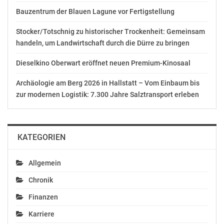
AUSSCHLIESSLICHER INHALTLICHER VERANTWORTUNG
Bauzentrum der Blauen Lagune vor Fertigstellung
DES AUSSENDERS. www.ots.at
Stocker/Totschnig zu historischer Trockenheit: Gemeinsam
© Copyright APA-OTS Originaltext-Service GmbH und
handeln, um Landwirtschaft durch die Dürre zu bringen
der jeweilige Aussender
Dieselkino Oberwart eröffnet neuen Premium-Kinosaal
Gefällt mir:
Archäologie am Berg 2026 in Hallstatt – Vom Einbaum bis
zur modernen Logistik: 7.300 Jahre Salztransport erleben
Ähnliche Beiträge
KATEGORIEN
Allgemein
Chronik
FP-Mahdalik ad Milli-
Aktuelle
Finanzen
Görüs: Wiener SPÖ hat
Forschungsergebnisse
radikalmuslimische
und
Karriere