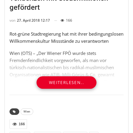
gefördert
von
27. April 2018 12:17
166
Rot-grüne Stadtregierung hat mit ihrer bedingungslosen
Willkommenskultur Missstände zu verantworten
Wien (OTS) – „Der Wiener FPÖ wurde stets
Fremdenfeindlichkeit vorgeworfen, als man vor
türkisch-nationalistischen bis radikal-muslimischen
Organisationen wie ATIB, Milli Görüs & Co. gewarnt
haben, die offenbar Kinder für Kriegsspiele zu Ehren
WEITERLESEN..
Erdogans in Wiener Moscheen missbrauchen“, so FPÖ-
Klubobmann Toni Mahdalik in seiner heutigen Rede in
der Aktuellen Stunde der Gemeinderatssitzung. Wien
dürfe nicht noch stärker zum Spielplatz für radikal-
Wien
muslimischer Manipulation durch einen Verein werden,
der den verlängerten Arm des türkischen Präsidenten
166
Erdogan verkörpert. Diese Machenschaften müssten