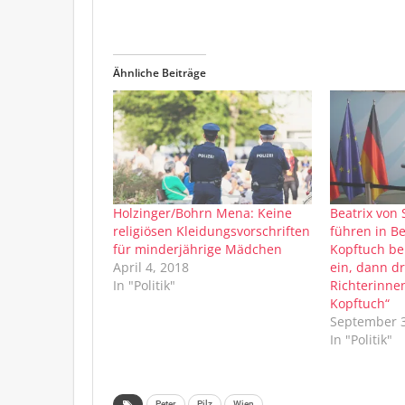
Ähnliche Beiträge
Holzinger/Bohrn Mena: Keine
Beatrix von 
religiösen Kleidungsvorschriften
führen in Be
für minderjährige Mädchen
Kopftuch be
April 4, 2018
ein, dann d
In "Politik"
Richterinne
Kopftuch“
September 3
In "Politik"
Peter
Pilz
Wien