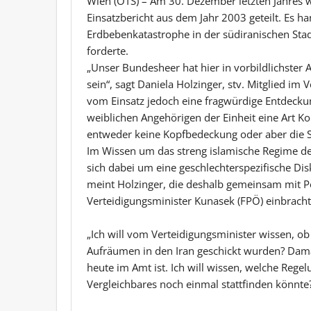
Wien (OTS) – Am 30. Dezember letzten Jahres 
Einsatzbericht aus dem Jahr 2003 geteilt. Es h
Erdbebenkatastrophe in der südiranischen Sta
forderte.
„Unser Bundesheer hat hier in vorbildlichster A
sein“, sagt Daniela Holzinger, stv. Mitglied im
vom Einsatz jedoch eine fragwürdige Entdeckun
weiblichen Angehörigen der Einheit eine Art 
entweder keine Kopfbedeckung oder aber die 
Im Wissen um das streng islamische Regime de
sich dabei um eine geschlechterspezifische Di
meint Holzinger, die deshalb gemeinsam mit Pe
Verteidigungsminister Kunasek (FPÖ) einbracht
„Ich will vom Verteidigungsminister wissen, o
Aufräumen in den Iran geschickt wurden? Dama
heute im Amt ist. Ich will wissen, welche Reg
Vergleichbares noch einmal stattfinden könnte