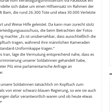
wurde vom Verteidigungsministerium via Facebook ein
andelte sich dabei um einen Hilfseinsatz im Rahmen der
dt Bam, die rund 26.300 Tote und etwa 30.000 Verletzte
rt und Weise Hilfe geleistet. Da kann man zurecht stolz
 Verteidigungsausschuss, die beim Betrachten der Fotos
g machte: „Es ist unübersehbar, dass ausschließlich die
Kopftuch tragen, während ihre männlichen Kameraden
Standard-Uniformkappe tragen.“
s Iran, läge die Vermutung entsprechend nahe, dass es
skriminierung unserer Soldatinnen gehandelt habe,
ter Pilz eine parlamentarische Anfrage an
e:
b unsere Soldatinnen tatsächlich im Kopftuch zum
ls von einer schwarz-blauen Regierung, so wie sie auch
elungen dafür verantwortlich waren und ob heute etwas
?“