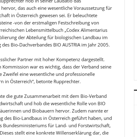
upprechter hob in seiner Laudatio das
ervor, das auch eine wesentliche Voraussetzung für
chaft in Österreich gewesen sei. Er beleuchtete
nsteine -von der erstmaligen Festschreibung von
rreichischen Lebensmittelbuch „Codex Alimentarius
ablierung der Abteilung für biologischen Landbau im
g des Bio-Dachverbandes BIO AUSTRIA im Jahr 2005.
sslicher Partner mit hoher Kompetenz dargestellt.
 Kommission war es wichtig, dass der Verband seine
e Zweifel eine wesentliche und professionelle
n in Österreich“, betonte Rupprechter.
onte die gute Zusammenarbeit mit dem Bio-Verband
ndwirtschaft und hob die wesentliche Rolle von BIO
bäuerinnen und Biobauern hervor. Zudem nannte er
ng des Bio-Landbaus in Österreich geführt haben, und
s Bundesministeriums für Land- und Forstwirtschaft,
eses stellt eine konkrete Willenserklärung dar, die