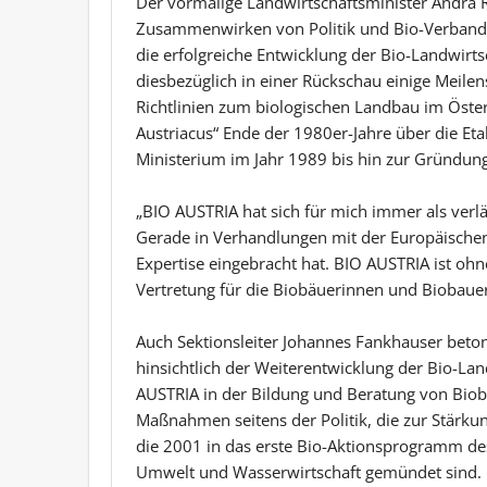
Der vormalige Landwirtschaftsminister Andrä R
Zusammenwirken von Politik und Bio-Verband h
die erfolgreiche Entwicklung der Bio-Landwirts
diesbezüglich in einer Rückschau einige Meile
Richtlinien zum biologischen Landbau im Öste
Austriacus“ Ende der 1980er-Jahre über die Et
Ministerium im Jahr 1989 bis hin zur Gründun
„BIO AUSTRIA hat sich für mich immer als verlä
Gerade in Verhandlungen mit der Europäischen
Expertise eingebracht hat. BIO AUSTRIA ist ohn
Vertretung für die Biobäuerinnen und Biobauer
Auch Sektionsleiter Johannes Fankhauser bet
hinsichtlich der Weiterentwicklung der Bio-La
AUSTRIA in der Bildung und Beratung von Bio
Maßnahmen seitens der Politik, die zur Stärku
die 2001 in das erste Bio-Aktionsprogramm de
Umwelt und Wasserwirtschaft gemündet sind. Di