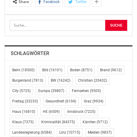
Share
Facebook
Twitter
vorangetrieben werden kann, zeigte sich gestern Abend
eindrücklich im Festsaal der REWE International AG bei
der Verleihung des Naturschutzpreises „Die
Brennnessel“: Sektorenübergreifend feierten Seite an
Seite rund 250 geladene Gäste, darunter die
Österreichischen Bäuerinnen, die Jägerschaft, die
Muslimischen Pfadfinder*innen, die heimische
SCHLAGWÖRTER
Wirtschaft, Vertreter*innen der Bundes-, Landes- und
Regionalpolitik, Lehrer*innen und Schüler*innen,
Vereine, NGOs und zahlreiche privat engagierte
Beim
(18500)
Bild
(16101)
Boden
(8751)
Brand
(9612)
Personen.
Burgenland
(7813)
BW
(16242)
Christian
(20432)
Bundesministerin Leonore Gewessler zeigt sich von
City
(5725)
Europa
(39807)
Fernsehen
(9505)
den
Freitag
(33233)
Gesundheit
(6104)
Graz
(9934)
nachhaltigen Initiativen beeindruckt
Haus
(16810)
HE
(6509)
Innsbruck
(7225)
„Es ist schön zu sehen, dass so viele Initiativen,
Klaus
(7375)
Kriminalität
(84375)
Kärnten
(9712)
Unternehmen und Personen, Gemeinden und Vereine,
Landesregierung
(6584)
Linz
(10715)
Medien
(9837)
und was mich besonders freut, so viele Schulen und