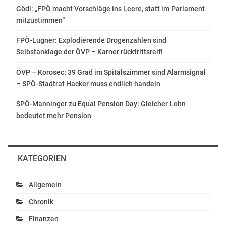
Kostenvolumen von 1,6 Mio. Euro eingereicht. Bei der
Gödl: „FPÖ macht Vorschläge ins Leere, statt im Parlament
festlichen Gala wurden die 24 Herausragendsten unter
mitzustimmen“
ihnen gefeiert. Die Gewinner*innen zeigen auf, dass
Biodiversität, Natur-und Umweltbildung sowie
FPÖ-Lugner: Explodierende Drogenzahlen sind
nachhaltige Landwirtschaft keine leeren Versprechen,
Selbstanklage der ÖVP – Karner rücktrittsreif!
sondern gelebte Realität vor unserer Haustür sein
ÖVP – Korosec: 39 Grad im Spitalszimmer sind Alarmsignal
können.
– SPÖ-Stadtrat Hacker muss endlich handeln
Mit einem Preisgeld von 230.000 Euro wurden
SPÖ-Manninger zu Equal Pension Day: Gleicher Lohn
insgesamt 24 Naturgestalter*innen in den zwei
bedeutet mehr Pension
Kategorien „Gemeinden, NGOs, Landwirt*innen,
Vereine, Privatpersonen“ und „Bildungseinrichtungen,
Kindergärten und Schulen“ ausgezeichnet, um 63
KATEGORIEN
Hektar Fläche zum Blühen zu bringen. „Die dringend
benötigten Aktivitäten schützen hochgradig gefährdete
und von Vernichtung bedrohte Biotope wie
Allgemein
Feuchtwiesen, Moore, Trockenrasen und
Chronik
Streuobstbestände sowie stark gefährdete und vom
Aussterben bedrohte Arten wie Prachtnelke, Großes
Finanzen