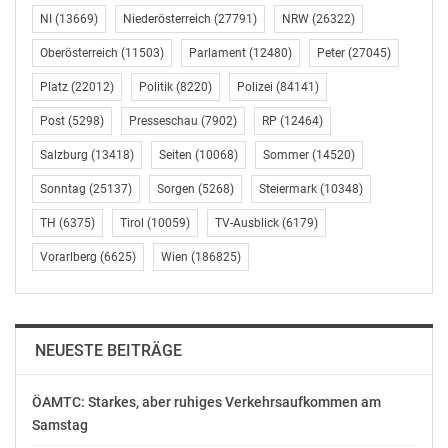
Kindergärten ihren Beitrag zu dieser Zukunft leisten
NI
(13669)
Niederösterreich
(27791)
NRW
(26322)
möchten und ihre Ideen und Projekte eingereicht
Oberösterreich
(11503)
Parlament
(12480)
Peter
(27045)
haben. Die Brennnessel-Gala, das Engagement so vieler
Platz
(22012)
Politik
(8220)
Polizei
(84141)
Menschen aus so vielen Regionen, aus so
unterschiedlichen Bereichen stimmen mich
Post
(5298)
Presseschau
(7902)
RP
(12464)
zuversichtlich: Gemeinsam werden wir uns für eine
Salzburg
(13418)
Seiten
(10068)
Sommer
(14520)
Erhaltung der intakten Natur in Österreich, der
sauberen Luft und der großen Artenvielfalt einsetzen.
Sonntag
(25137)
Sorgen
(5268)
Steiermark
(10348)
Damit auch unsere Kinder und Enkelkinder diese
TH
(6375)
Tirol
(10059)
TV-Ausblick
(6179)
Umwelt in Österreich noch erleben können“, freut sich
Bundesministerin Leonore Gewessler.
Vorarlberg
(6625)
Wien
(186825)
Lebensräume für Tiere, Pflanzen und zukünftige
Generationen sollen erhalten bleiben
NEUESTE BEITRÄGE
Vom Burgenland bis Vorarlberg haben Gemeinden,
NGOs, Landwirt*innen, Vereine, Privatpersonen,
ÖAMTC: Starkes, aber ruhiges Verkehrsaufkommen am
Samstag
Kindergärten und Schulen 95 Projekte mit einem