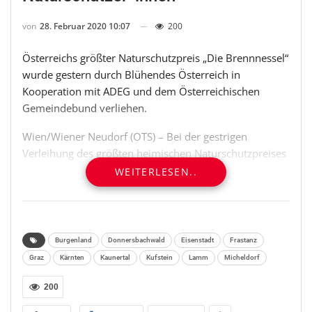
von
28. Februar 2020 10:07
200
Österreichs größter Naturschutzpreis „Die Brennnessel“
wurde gestern durch Blühendes Österreich in
Kooperation mit ADEG und dem Österreichischen
Gemeindebund verliehen.
Wien/Wiener Neudorf (OTS) – Bei der gestrigen
Verleihung des größten heimischen Naturschutzpreises
„Die Brennnessel“ durch die Stiftung Blühendes
WEITERLESEN..
Österreich – REWE International gemeinnützige
Privatstiftung in Kooperation mit ADEG und dem
Österreichischen Gemeindebund traf sich das Who is
Who der österreichischen Biodiversitäts-,
Burgenland
Donnersbachwald
Eisenstadt
Frastanz
Landwirtschafts- sowie Natur- und
Graz
Kärnten
Kaunertal
Kufstein
Lamm
Micheldorf
Umweltbildungsszene.
200
Dass in Sachen Naturschutz gemeinsam mehr