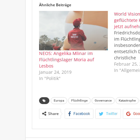
Ähnliche Beiträge
World Visio
geflüchtete
jetzt aufne
Friedrichsdo
im Flüchtlin
insbesonder
entsetzlich 
NEOS: Angelika Mlinar im
christliche
Flüchtlingslager Moria auf
Kinderhilfs
Februar 25,
Lesbos
Vision forde
In "Allgemei
Januar 24, 2019
Bundesregie
In "Politik"
umgehend e
unbegleitet
Flüchtlinge
auf Lesbos
Europa
Flüchtlinge
Governance
Katastrophe
einem Besuc
Share
der griechis
Facebook
Twitter
Goo
der Vorstan
Christoph 