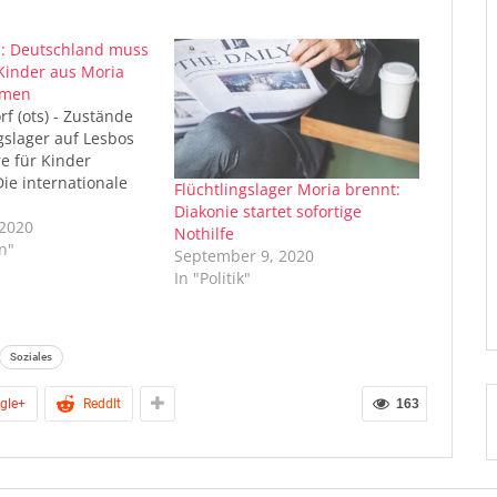
n: Deutschland muss
 Kinder aus Moria
hmen
rf (ots) - Zustände
gslager auf Lesbos
e für Kinder
Die internationale
Flüchtlingslager Moria brennt:
Diakonie startet sofortige
organisation World
 2020
Nothilfe
rt die deutsche
n"
September 9, 2020
rung auf,
In "Politik"
twa 1.000
e minderjährige
 aus dem Lager Moria
 aufzunehmen. Nach
Soziales
h des Lagers auf
chen Insel berichtet
gle+
ReddIt
163
dsvorsitzende
Waffenschmidt…