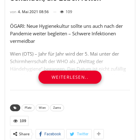
von
4. Mai 2021 08:56
109
ÖGARI: Neue Hygienekultur sollte uns auch nach der
Pandemie weiter begleiten – Schwere Infektionen
vermeidbar
Wien (OTS) – Jahr für Jahr wird der 5. Mai unter der
Schirmherrschaft der WHO als „Welttag der
Händehygiene“ begangen. Das Datum ist nicht zufällig
gewählt: Der 5.5. steht für die fünf Finger jeder Hand,
WEITERLESEN..
die sorgfältig gereinigt werden sollten. Das Motto
dieses Gesundheitstages für 2021 ist „Sekunden retten
Leben – wasche Deine Hände“, und die internationale
Kampagne setzt ihren thematischen Schwerpunkt bei
Platz
Wien
Zams
der Hygiene im Kontakt von Gesundheitspersonal mit
Patientinnen und Patienten.
109
Share
Facebook
Twitter
Im Zuge der SARS-CoV-2-Pandemie hat Händehygiene