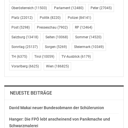
Österreich hat zuletzt im Dezember 2020 gezeigt, dass
Oberösterreich
(11503)
Parlament
(12480)
Peter
(27045)
73 Prozent der Befragten seit Beginn der Corona-Krise
Platz
(22012)
Politik
(8220)
Polizei
(84141)
explizit mehr auf Hygiene achten.(1)
Post
(5298)
Presseschau
(7902)
RP
(12464)
Davor war das diesbezügliche Bewusstsein hierzulande
Salzburg
(13418)
Seiten
(10068)
Sommer
(14520)
nicht allzu deutlich ausgeprägt. Eine Erhebung der
Meinungsforschungsinstitute BVA France und Gallup
Sonntag
(25137)
Sorgen
(5269)
Steiermark
(10349)
aus 2015/2016 reihte Österreich in Sachen
TH
(6375)
Tirol
(10059)
TV-Ausblick
(6179)
Händehygiene-Kultur nur auf Platz 46 von 63.(2) Der
Vorarlberg
(6625)
Wien
(186825)
zentrale Indikator war in der Untersuchung, wie viel
Prozent der Bevölkerung nach der Toilettenbenutzung
immer die Hände waschen.
NEUESTE BEITRÄGE
Studien zeigen Effektivität von Händehygiene gegen
Infektionen
David Makai neuer Bundesobmann der Schülerunion
Dass die regelmäßige und vor allem auch richtig
Hanger: Die FPÖ lebt anscheinend von Panikmache und
durchgeführte Händehygiene zur Eindämmung
Schwarzmalerei