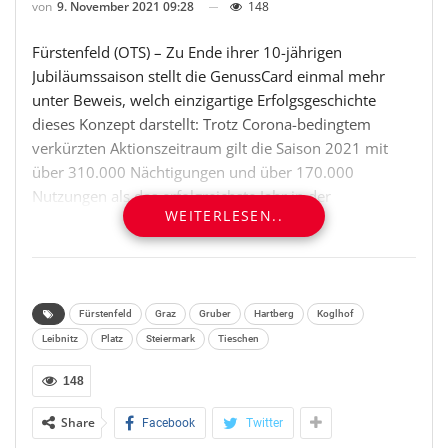
von
9. November 2021 09:28
148
Fürstenfeld (OTS) – Zu Ende ihrer 10-jährigen
Jubiläumssaison stellt die GenussCard einmal mehr
unter Beweis, welch einzigartige Erfolgsgeschichte
dieses Konzept darstellt: Trotz Corona-bedingtem
verkürzten Aktionszeitraum gilt die Saison 2021 mit
über 310.000 Nächtigungen und über 170.000
Nutzungen als das erfolgreichste Jahr in der
WEITERLESEN..
GenussCard-Geschichte. Ausruhen möchte sich auf
diesem Erfolg jedoch niemand. Deshalb gibt es bereits
konkrete Pläne und Ziele für die nächste Saison, um
das Erfolgsprodukt weiter auszubauen.
Fürstenfeld
Graz
Gruber
Hartberg
Koglhof
Seit die GenussCard 2012 ins Leben gerufen wurde hat
Leibnitz
Platz
Steiermark
Tieschen
sich einiges getan: Mittlerweile ist sie die Karte mit den
148
meisten Inklusivleistungen Österreichs und bündelt
touristische Angebote von drei Regionen, dem
Share
Facebook
Twitter
Thermen- und Vulkanland, der Oststeiermark und der