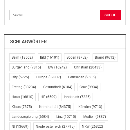
Events über die Bühne gehen“, so Kickl.
Das „gelobte Land“ verbindet der FPÖ-Chef mit guten
Erinnerungen. Im Zuge des Nationalratswahlkampfs
gab es Ende August 2024 in Kramsach eine
Wahlkampfkundgebung, die von tausenden Menschen
SCHLAGWÖRTER
besucht wurde. Die letzte Tiroler Landtagswahl 2022
markierte den Beginn der „blauen Erfolgswelle“, die
große Erfolge bei den Landtagswahlen in
Beim
(18502)
Bild
(16101)
Boden
(8752)
Brand
(9612)
Niederösterreich, Salzburg, Kärnten Vorarlberg und der
Burgenland
(7815)
BW
(16242)
Christian
(20433)
Steiermark nach sich gezogen hat. Bei der EU-Wahl und
der Nationalratswahl ging die FPÖ schließlich jeweils
City
(5725)
Europa
(39807)
Fernsehen
(9505)
als stärkste Partei durchs Ziel.
Freitag
(33234)
Gesundheit
(6104)
Graz
(9934)
Haus
(16810)
HE
(6509)
Innsbruck
(7225)
Ebenfalls einstimmig wurde Lisa Schuch-Gubik vom
FPÖ-Bundesparteivorstand zur
Klaus
(7375)
Kriminalität
(84375)
Kärnten
(9713)
Bundespressesprecherin der FPÖ gewählt. Die
Landesregierung
(6584)
Linz
(10715)
Medien
(9837)
Nationalratsabgeordnete und Mitarbeiterin des FPÖ-
Medienhauses soll die Öffentlichkeitsarbeit der Partei
NI
(13669)
Niederösterreich
(27795)
NRW
(26322)