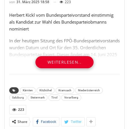
von
31. März 2025 18:58
223
Herbert Kickl vom Bundesparteivorstand einstimmig
als Kandidat zur Wahl des Bundesparteiobmanns
nominiert
In der heutigen Sitzung des FPÖ-Bundesparteivorstands
wurden Datum und Ort für den 35. Ordentlichen
Bundesparteitag fixiert. Dieser findet am 14. Juni 2025
in der Eishalle in Kitzbühel in Tirol statt. Der
WEITERLESEN..
Bundesparteivorstand der FPÖ hat Herbert Kickl heute
auf Vorschlag des Wiener FPÖ-Landesparteiobmanns
Dominik Nepp einstimmig als Kandidat zur Wahl des
Bundesparteiobmanns nominiert. „Ich bedanke mich
Kärnten
Kitzbühel
Kramsach
Niederösterreich
für das mir entgegengebrachte Vertrauen und freue
Salzburg
Steiermark
Tirol
Vorarlberg
mich auf den Bundesparteitag in Kitzbühel. Es war uns
allen wichtig, dass sich das Geschehen nicht nur in der
223
Ostregion abspielt, sondern dass wir auch in Regionen
Share
Facebook
Twitter
kommen, an denen nicht sehr oft große politische