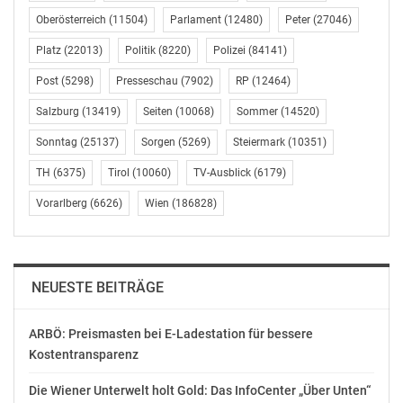
noch effizienter gestalten und weiter
Oberösterreich
(11504)
Parlament
(12480)
Peter
(27046)
professionalisieren.
Platz
(22013)
Politik
(8220)
Polizei
(84141)
Freiheitliche Partei Österreichs
Post
(5298)
Presseschau
(7902)
RP
(12464)
Telefon: +43 1 512 35 35 0
Salzburg
(13419)
Seiten
(10068)
Sommer
(14520)
OTS-ORIGINALTEXT PRESSEAUSSENDUNG UNTER
Sonntag
(25137)
Sorgen
(5269)
Steiermark
(10351)
AUSSCHLIESSLICHER INHALTLICHER VERANTWORTUNG
DES AUSSENDERS. www.ots.at
TH
(6375)
Tirol
(10060)
TV-Ausblick
(6179)
© Copyright APA-OTS Originaltext-Service GmbH und
Vorarlberg
(6626)
Wien
(186828)
der jeweilige Aussender
Gefällt mir:
NEUESTE BEITRÄGE
ARBÖ: Preismasten bei E-Ladestation für bessere
Kostentransparenz
Die Wiener Unterwelt holt Gold: Das InfoCenter „Über Unten“