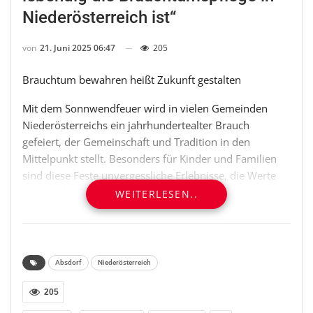
Niederösterreich ist“
von
21. Juni 2025 06:47
205
Brauchtum bewahren heißt Zukunft gestalten
Mit dem Sonnwendfeuer wird in vielen Gemeinden
Niederösterreichs ein jahrhundertealter Brauch
gefeiert, der Gemeinschaft und Tradition in den
Mittelpunkt stellt. Besonders für Kinder und Familien
sind diese Feste unvergessliche Erlebnisse, die Werte
vermitteln, Brauchtum lebendig halten und Heimat
WEITERLESEN..
spürbar machen.
„Das Sonnwendfeuer ist mehr als nur ein schönes Fest
– es ist gelebtes Brauchtum, der unsere Gemeinschaft
Absdorf
Niederösterreich
stärkt, den Generationen Zusammenhalt gibt und ein
Bewusstsein für unsere Wurzeln schafft. Als Volkspartei
205
Niederösterreich stehen wir fest zu unseren