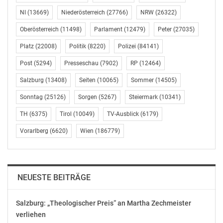
Volkspartei Niederösterreich
NI
(13669)
Niederösterreich
(27766)
NRW
(26322)
E-Mail: presse@vpnoe.at
Oberösterreich
(11498)
Parlament
(12479)
Peter
(27035)
Website: https://vpnoe.at
Platz
(22008)
Politik
(8220)
Polizei
(84141)
OTS-ORIGINALTEXT PRESSEAUSSENDUNG UNTER
Post
(5294)
Presseschau
(7902)
RP
(12464)
AUSSCHLIESSLICHER INHALTLICHER VERANTWORTUNG
DES AUSSENDERS. www.ots.at
Salzburg
(13408)
Seiten
(10065)
Sommer
(14505)
© Copyright APA-OTS Originaltext-Service GmbH und
Sonntag
(25126)
Sorgen
(5267)
Steiermark
(10341)
der jeweilige Aussender
TH
(6375)
Tirol
(10049)
TV-Ausblick
(6179)
Gefällt mir:
Vorarlberg
(6620)
Wien
(186779)
NEUESTE BEITRÄGE
Salzburg: „Theologischer Preis“ an Martha Zechmeister
verliehen