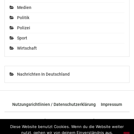
Medien
Politik
Polizei
Sport
Wirtschaft
Nachrichten In Deutschland
Nutzungsrichtlinien / Datenschutzerklärung
Impressum
© 2026 - TOP News Österreich - Nachrichten aus Österreich und der
ganzen Welt.
Diese Website benutzt Cookies. Wenn du die Website weiter
nutzt, gehen wir von deinem Einverständnis aus.