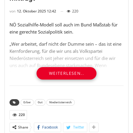
von
12. Oktober 2025 12:42
220
NÖ Sozialhilfe-Modell soll auch im Bund Maßstab für
eine gerechte Sozialpolitik sein.
„Wer arbeitet, darf nicht der Dumme sein – das ist eine
Kernforderung, für die wir uns als Volkspartei
Niederösterreich seit jeher einsetzen und für die wir
uns auch auf Bundesebene starkmachen. Wenn
Menschen aber bei bester Gesundheit und ohne
WEITERLESEN..
Betreuungspflichten auf Kosten der Fleißigen in
unserem Land leben wollen, habe ich kein Verständnis
dafür und dann müssen sie auch mit Kürzungen
rechnen – unabhängig von ihrer Nationalität.
Erber
Gut
Niederösterreich
Niederösterreich hat mit seinem Sozialhilfe-Modell
gezeigt, dass soziale Unterstützung und Fairness kein
220
Widerspruch sind“, betont Landtagsabgeordneter Anton
Share
Facebook
Twitter
Erber. „Unser Modell sorgt für klare Regeln, gezielte