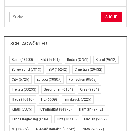
Unterstützung und echte Gerechtigkeit. Gut, dass genau
diesen Kurs auch die FPÖ in Niederösterreich mitträgt.“
Volkspartei Niederösterreich
E-Mail: presse@vpnoe.at
Website: https://vpnoe.at/presse/
SCHLAGWÖRTER
OTS-ORIGINALTEXT PRESSEAUSSENDUNG UNTER
AUSSCHLIESSLICHER INHALTLICHER VERANTWORTUNG
Beim
(18500)
Bild
(16101)
Boden
(8751)
Brand
(9612)
DES AUSSENDERS. www.ots.at
© Copyright APA-OTS Originaltext-Service GmbH und
Burgenland
(7813)
BW
(16242)
Christian
(20432)
der jeweilige Aussender
City
(5725)
Europa
(39807)
Fernsehen
(9505)
Freitag
(33233)
Gesundheit
(6104)
Graz
(9934)
Gefällt mir:
Haus
(16810)
HE
(6509)
Innsbruck
(7225)
Klaus
(7375)
Kriminalität
(84375)
Kärnten
(9712)
Landesregierung
(6584)
Linz
(10715)
Medien
(9837)
NI
(13669)
Niederösterreich
(27792)
NRW
(26322)