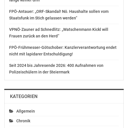
lange keiner drin“
DES AUSSENDERS. www.ots.at
© Copyright APA-OTS Originaltext-Service GmbH und
FPÖ-Antauer: „ORF-Skandal! Nö. Haushalte sollen vom
der jeweilige Aussender
Staatsfunk im Stich gelassen werden“
VPNÖ-Zauner ad Schnedlitz: „Watschenmann Kickl will
Gefällt mir:
Frauen zurück an den Herd“
FPÖ-Frühmesser-Götschober: Kanzlerverantwortung endet
nicht mit lapidarer Entschuldigung!
Seit 2024 bis Jahresende 2026: 400 Aufnahmen von
Ähnliche Beiträge
Polizeischülern in der Steiermark
KATEGORIEN
„Bürgeranwalt“: Gibt es
„Bürgeranwalt“ über
das Recht, Mitteilungen
Kritik am
Allgemein
von Behörden nicht via
Seniorenticket: Ist die
App zu bekommen?
Ermäßigung geringer
Chronik
Oktober 11, 2024
als signalisiert?