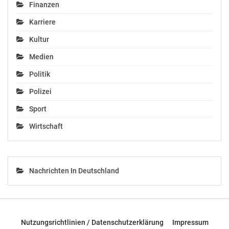
In "Kultur"
September 13, 2024
Finanzen
In "Kultur"
Karriere
Kultur
Medien
Politik
„Bürgeranwalt“ über
Geruchsbelästigung
Polizei
durch Hanfplantage
Sport
Dezember 6, 2019
In "Kultur"
Wirtschaft
Nachrichten In Deutschland
Nutzungsrichtlinien / Datenschutzerklärung
Impressum