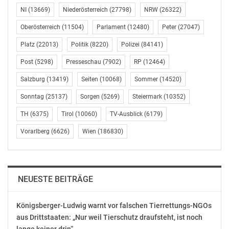
NI
(13669)
Niederösterreich
(27798)
NRW
(26322)
Mauereinsturz am Wienfluss: Wer zahlt den Schaden?
Oberösterreich
(11504)
Parlament
(12480)
Peter
(27047)
Platz
(22013)
Politik
(8220)
Polizei
(84141)
Im Zuge des Starkregens 2024 hat der Wienfluss in
Purkersdorf Hochwasser geführt und eine massive
Post
(5298)
Presseschau
(7902)
RP
(12464)
Stützmauer weggerissen. Seither sind das Grundstück
Salzburg
(13419)
Seiten
(10068)
Sommer
(14520)
und einige Nebengebäude von Familie A.
absturzgefährdet. Der Garten wurde deshalb von den
Sonntag
(25137)
Sorgen
(5269)
Steiermark
(10352)
Behörden gesperrt. Wer ist für die Instandsetzung der
TH
(6375)
Tirol
(10060)
TV-Ausblick
(6179)
Mauer zuständig: das Land Niederösterreich, der Bund,
die Gemeinde oder sind es die Bundesforste? Die
Vorarlberg
(6626)
Wien
(186830)
Bezirkshauptmannschaft sagt: die
Grundstückseigentümerin soll die Sanierung bezahlen.
Kosten: 1,5 bis zwei Millionen Euro.
NEUESTE BEITRÄGE
http://presse.ORF.at
Königsberger-Ludwig warnt vor falschen Tierrettungs-NGOs
OTS-ORIGINALTEXT PRESSEAUSSENDUNG UNTER
aus Drittstaaten: „Nur weil Tierschutz draufsteht, ist noch
AUSSCHLIESSLICHER INHALTLICHER VERANTWORTUNG