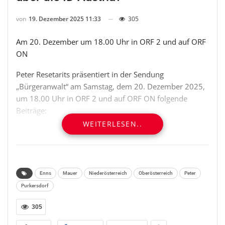
von
19. Dezember 2025 11:33
305
Am 20. Dezember um 18.00 Uhr in ORF 2 und auf ORF
ON
Peter Resetarits präsentiert in der Sendung
„Bürgeranwalt“ am Samstag, dem 20. Dezember 2025,
um 18.00 Uhr in ORF 2 und auf ORF ON folgende
Beiträge:
WEITERLESEN..
Unerwünschter Mitbewohner: Scheinanmeldung über
die ID Austria?
Melanie S. war erstaunt, als sie erfahren hat, dass ihr
Enns
Mauer
Niederösterreich
Oberösterreich
Peter
Ex-Partner gegen ihren Willen einen Wohnsitz bei ihr
Purkersdorf
angemeldet hat. Möglich war das, weil man bei einer
Meldung über die ID Austria keine Zustimmung des
305
Unterkunftgebers mehr vorweisen muss. Im Studio