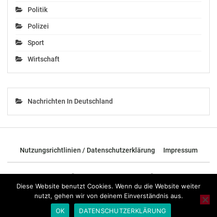
Politik
Polizei
Sport
Wirtschaft
Nachrichten In Deutschland
Nutzungsrichtlinien / Datenschutzerklärung
Impressum
© 2026 - TOP News Österreich - Nachrichten aus Österreich und der
ganzen Welt.
Diese Website benutzt Cookies. Wenn du die Website weiter
nutzt, gehen wir von deinem Einverständnis aus.
OK
DATENSCHUTZERKLÄRUNG