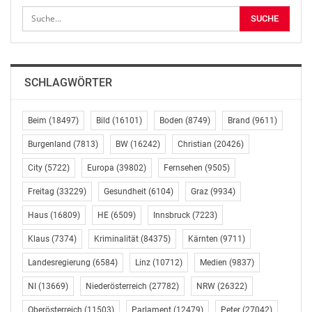
* Dir.in Mag.a Andrea Washietl
* Dir.in Kathrin Gaál
Die SOZIALBAU AG betreut vier gemeinnützige
Wohnbaugenossenschaften und zwei
SCHLAGWÖRTER
Wohnbaugesellschaften sowie sechs gewerbliche
Tochtergesellschaften. Mit über 54.937 verwalteten
Beim
(18497)
Bild
(16101)
Boden
(8749)
Brand
(9611)
Miet- und Genossenschafts- sowie
Eigentumswohnungen ist der gemeinnützige Wohnbau-
Burgenland
(7813)
BW
(16242)
Christian
(20426)
Verbund der größte in Österreich.
City
(5722)
Europa
(39802)
Fernsehen
(9505)
Mag. Artur Streimelweger
Freitag
(33229)
Gesundheit
(6104)
Graz
(9934)
Haus
(16809)
HE
(6509)
Innsbruck
(7223)
SOZIALBAU AG
Klaus
(7374)
Kriminalität
(84375)
Kärnten
(9711)
Tel: (01) 52195 308
Landesregierung
(6584)
Linz
(10712)
Medien
(9837)
OTS-ORIGINALTEXT PRESSEAUSSENDUNG UNTER
NI
(13669)
Niederösterreich
(27782)
NRW
(26322)
AUSSCHLIESSLICHER INHALTLICHER VERANTWORTUNG
Oberösterreich
(11503)
Parlament
(12479)
Peter
(27042)