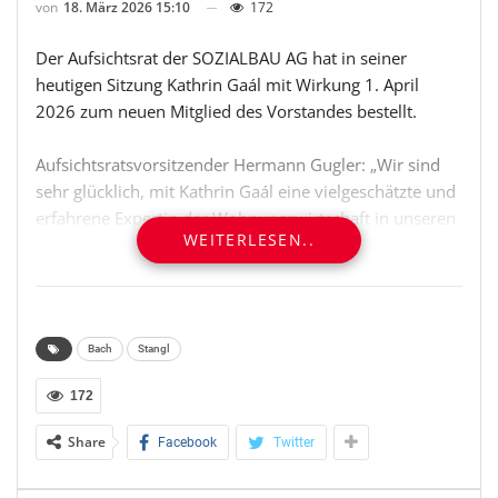
von
18. März 2026 15:10
172
Der Aufsichtsrat der SOZIALBAU AG hat in seiner
heutigen Sitzung Kathrin Gaál mit Wirkung 1. April
2026 zum neuen Mitglied des Vorstandes bestellt.
Aufsichtsratsvorsitzender Hermann Gugler: „Wir sind
sehr glücklich, mit Kathrin Gaál eine vielgeschätzte und
erfahrene Expertin der Wohnungswirtschaft in unseren
WEITERLESEN..
Reihen willkommen zu heißen. Wir sind uns sicher,
dass sie dazu beiträgt, den Erfolgsweg der SOZIALBAU
AG fortzusetzen und nachhaltig zu stärken.“
Ab 1. April 2026 setzt sich der Vorstand der SOZIALBAU
Bach
Stangl
AG wie folgt zusammen:
172
* Dir. Ernst Bach, Vorstandsvorsitzender
Share
Facebook
Twitter
* Dir. Bmst. Ing. Hannes Stangl, Vorstandsvorsitzender-
Stellvertreter