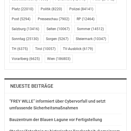
DES AUSSENDERS. www.ots.at
© Copyright APA-OTS Originaltext-Service GmbH und
Platz
(22010)
Politik
(8220)
Polizei
(84141)
der jeweilige Aussender
Post
(5294)
Presseschau
(7902)
RP
(12464)
Salzburg
(13416)
Seiten
(10067)
Sommer
(14512)
Gefällt mir:
Sonntag
(25130)
Sorgen
(5267)
Steiermark
(10347)
TH
(6375)
Tirol
(10057)
TV-Ausblick
(6179)
Vorarlberg
(6625)
Wien
(186803)
NEUESTE BEITRÄGE
“FREY WILLE“ informiert über Cybervorfall und setzt
umfassende Sicherheitsmaßnahmen
Bauzentrum der Blauen Lagune vor Fertigstellung