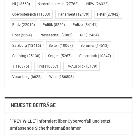
NI
(13669)
Niederösterreich
(27782)
NRW
(26322)
OTS-ORIGINALTEXT PRESSEAUSSENDUNG UNTER
AUSSCHLIESSLICHER INHALTLICHER VERANTWORTUNG
Oberösterreich
(11503)
Parlament
(12479)
Peter
(27042)
DES AUSSENDERS. www.ots.at
Platz
(22010)
Politik
(8220)
Polizei
(84141)
© Copyright APA-OTS Originaltext-Service GmbH und
Post
(5294)
Presseschau
(7902)
RP
(12464)
der jeweilige Aussender
Salzburg
(13416)
Seiten
(10067)
Sommer
(14512)
Gefällt mir:
Sonntag
(25130)
Sorgen
(5267)
Steiermark
(10347)
TH
(6375)
Tirol
(10057)
TV-Ausblick
(6179)
Vorarlberg
(6625)
Wien
(186803)
NEUESTE BEITRÄGE
“FREY WILLE“ informiert über Cybervorfall und setzt
umfassende Sicherheitsmaßnahmen