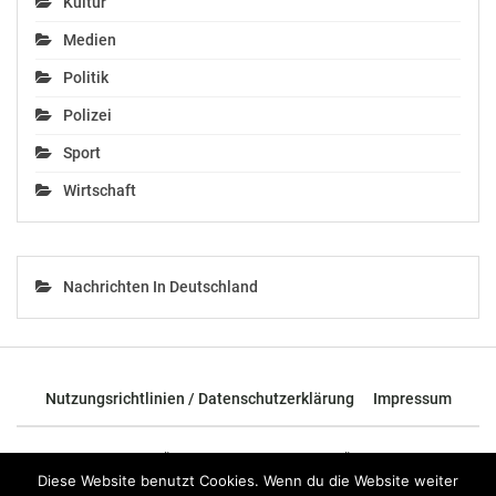
Kultur
Medien
Politik
Polizei
Sport
Wirtschaft
Nachrichten In Deutschland
Nutzungsrichtlinien / Datenschutzerklärung
Impressum
© 2026 - TOP News Österreich - Nachrichten aus Österreich und der
ganzen Welt.
Diese Website benutzt Cookies. Wenn du die Website weiter