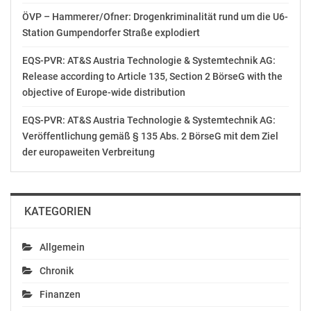
Sandra Hell-Ghignone
ÖVP – Hammerer/Ofner: Drogenkriminalität rund um die U6-
T +43 1 71136-212, sandra.hell-ghignone@MAK.at
Station Gumpendorfer Straße explodiert
OTS-ORIGINALTEXT PRESSEAUSSENDUNG UNTER
EQS-PVR: AT&S Austria Technologie & Systemtechnik AG:
AUSSCHLIESSLICHER INHALTLICHER VERANTWORTUNG
Release according to Article 135, Section 2 BörseG with the
DES AUSSENDERS. www.ots.at
objective of Europe-wide distribution
© Copyright APA-OTS Originaltext-Service GmbH und
der jeweilige Aussender
EQS-PVR: AT&S Austria Technologie & Systemtechnik AG:
Veröffentlichung gemäß § 135 Abs. 2 BörseG mit dem Ziel
der europaweiten Verbreitung
Gefällt mir:
KATEGORIEN
Allgemein
Chronik
Finanzen