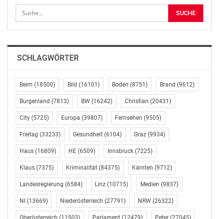
angewandten Kunst, wie ihn nur das MAK mit seiner
umfangreichen Sammlung bieten kann.
Und auch die neue MAK Schausammlung Textilien und
Teppiche entfaltet eine außergewöhnliche Präsentation
SCHLAGWÖRTER
rund um eine der wertvollsten und umfangreichsten
Sammlungen ihrer Art weltweit. Der von
Formafantasma gestaltete Schausaal zeigt kostbare
Beim
(18500)
Bild
(16101)
Boden
(8751)
Brand
(9612)
Objekte von der Spätantike bis zur Gegenwart – von
Burgenland
(7813)
BW
(16242)
Christian
(20431)
europäischen bis zu ostasiatischen Meisterwerken. Ein
City
(5725)
Europa
(39807)
Fernsehen
(9505)
besonderes Highlight ist der erstmals nach
umfassender Restaurierung wieder ausgestellte seidene
Freitag
(33233)
Gesundheit
(6104)
Graz
(9934)
Mamlukenteppich aus dem frühen 16. Jahrhundert aus
Haus
(16809)
HE
(6509)
Innsbruck
(7225)
der Region des heutigen Ägypten – ein absolutes
Glanzstück der MAK Sammlung.
Klaus
(7375)
Kriminalität
(84375)
Kärnten
(9712)
Landesregierung
(6584)
Linz
(10715)
Medien
(9837)
Nicht versäumen: Am 26.4. bietet sich auch noch
einmal die Gelegenheit, die international viel beachtete
NI
(13669)
Niederösterreich
(27791)
NRW
(26322)
Ausstellung _HELMUT LANG. SÉANCE DE TRAVAIL 1986–
Oberösterreich
(11503)
Parlament
(12479)
Peter
(27045)