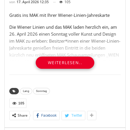
von
17. April 2026 12:35
105
Gratis ins MAK mit Ihrer Wiener-Linien-Jahreskarte
Die Wiener Linien und das MAK laden herzlich ein, am
26. April 2026 einen Sonntag voller Kunst und Design
im MAK zu erleben: Besitzer*innen einer Wiener-Linien-
Jahreskarte genießen freien Eintritt in die beiden
kürzlich neu eröffneten MAK Schausammlungen _WIEN
1900 – Alltag. Gesamtkunstwerk_ und _TEXTILIEN UND
WEITERLESEN..
TEPPICHE _sowie in alle aktuellen MAK Ausstellungen!
_WIEN 1900_ verleiht den herausragenden Beständen
des MAK zur Wiener Moderne eine spektakuläre Bühne.
Lang
Sonntag
Die vom Künstler Markus Schinwald in enger
Zusammenarbeit mit den Sammlungsleiter*innen des
105
MAK konzipierten, atmosphärisch inszenierten
Share
Facebook
Twitter
Erlebnisräume geben mit mehr als 700 Objekten einen
lebendigen Querschnitt durch diese Hochblüte der