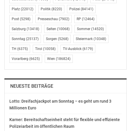
2005 / Excerpts from the MAK Helmut Lang Archive_ zu
Platz
(22012)
Politik
(8220)
Polizei
(84141)
besuchen. Besitzer*innen der Wiener-Linien-
Jahreskarte genießen auch in diese Highlight-
Post
(5298)
Presseschau
(7902)
RP
(12464)
Ausstellung, die nur noch bis zum 3. Mai zu sehen ist,
Salzburg
(13418)
Seiten
(10068)
Sommer
(14520)
freien Eintritt. Ausgehend vom größten und einzigen
offiziellen öffentlichen Archiv zu seinem Werk, das seit
Sonntag
(25137)
Sorgen
(5268)
Steiermark
(10348)
2011 Teil der MAK Sammlung ist, bietet sie einen
TH
(6375)
Tirol
(10058)
TV-Ausblick
(6179)
tiefgehenden und einzigartigen Einblick in Helmut
Vorarlberg
(6625)
Wien
(186824)
Langs Mindset und seinen kreativen Prozess.
Darüber hinaus warten die Ausstellungen _FELIX LENZ.
Soft Image, Brittle Grounds_, _URSI FÜRTLER. Textil –
Abstrakt_, _BARBARA PFLAUM. Schaufenster des
NEUESTE BEITRÄGE
Alltags_ und _HYPE UND HOCHKULTUR. 75 Jahre
Wiener Festwochen in Plakaten _auf Sie.
Lotto: Dreifachjackpot am Sonntag – es geht um rund 3
MAK Presse und Öffentlichkeitsarbeit
Millionen Euro
Judith Anna Schwarz-Jungmann (Leitung)
Karner: Bereitschaftseinheit steht für flexible und effiziente
T +43 1 71136-213, judith.schwarz-jungmann@MAK.at
Polizeiarbeit im öffentlichen Raum