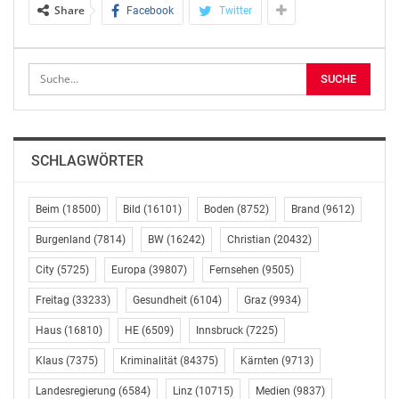
Share
Facebook
Twitter
die Marke entscheidend mitgeprägt – von der
strategischen Markenpositionierung bis hin zu
reichweitenstarken Kampagnen. Auch die aktuelle
Imagekampagne „kein hit doppelt von 9–5″ mit
internationalen Top-Acts wie Olivia Rodrigo und
Sabrina Carpenter unterstreicht den Markenkern von
kronehit: die meisten Stars, die meiste Musik.
SCHLAGWÖRTER
Petra Hofbauer zieht eine positive Bilanz: _„22 Jahre
kronehit waren eine außergewöhnliche Zeit voller
Beim
(18500)
Bild
(16101)
Boden
(8752)
Brand
(9612)
Leidenschaft, Kreativität und großartiger Teamarbeit.
Burgenland
(7814)
BW
(16242)
Christian
(20432)
Mein Ziel war es, gemeinsam mit der kronehit
City
(5725)
Europa
(39807)
Fernsehen
(9505)
Führungsebene eine Marke zu formen, die in ihrer
Klarheit und Wirkung im österreichischen
Freitag
(33233)
Gesundheit
(6104)
Graz
(9934)
Privatradiomarkt einzigartig ist. Nachdem das
Haus
(16810)
HE
(6509)
Innsbruck
(7225)
Marketing strategisch und personell hervorragend
aufgestellt ist, ist nun der richtige Moment gekommen,
Klaus
(7375)
Kriminalität
(84375)
Kärnten
(9713)
eine neue berufliche Herausforderung anzunehmen.“_
Landesregierung
(6584)
Linz
(10715)
Medien
(9837)