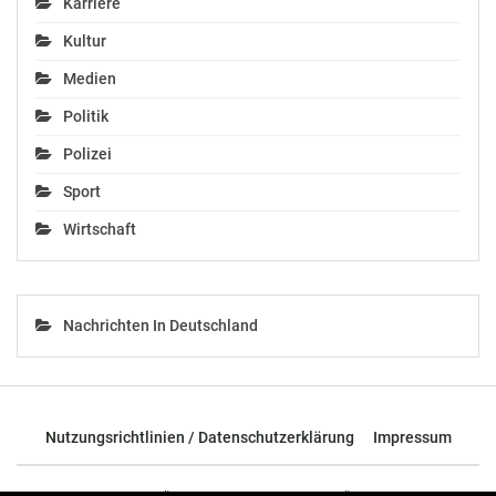
Karriere
kronehit
Philipp König
Kultur
Telefon: +43 1 600 6100 100
Medien
E-Mail: office@kronehit.at
Politik
OTS-ORIGINALTEXT PRESSEAUSSENDUNG UNTER
Polizei
AUSSCHLIESSLICHER INHALTLICHER VERANTWORTUNG
DES AUSSENDERS. www.ots.at
Sport
© Copyright APA-OTS Originaltext-Service GmbH und
Wirtschaft
der jeweilige Aussender
Gefällt mir:
Nachrichten In Deutschland
Nutzungsrichtlinien / Datenschutzerklärung
Impressum