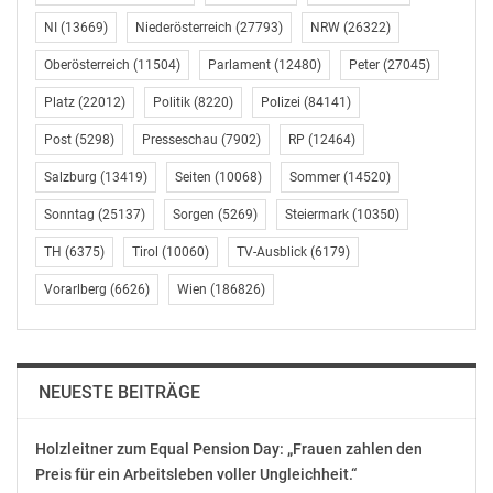
MARKETING & DAB+ IN EINER HAND: THOMAS BILDNER
NI
(13669)
Niederösterreich
(27793)
NRW
(26322)
Oberösterreich
(11504)
Parlament
(12480)
Peter
(27045)
Thomas Bildner übernimmt ab Juni 2026 zusätzlich zu
Platz
(22012)
Politik
(8220)
Polizei
(84141)
seiner Rolle als DAB+ Programmchef die Leitung des
Marketings. Die Doppelfunktion aus Programm- und
Post
(5298)
Presseschau
(7902)
RP
(12464)
Marketingverantwortung hat er bereits in früheren
Salzburg
(13419)
Seiten
(10068)
Sommer
(14520)
beruflichen Stationen erfolgreich ausgeübt. Sein Ziel:
die Marken von kronehit noch stärker im
Sonntag
(25137)
Sorgen
(5269)
Steiermark
(10350)
österreichischen Markt zu verankern. Bildner dazu:
TH
(6375)
Tirol
(10060)
TV-Ausblick
(6179)
_„Gutes Programm allein reicht nicht. Es muss auch
Vorarlberg
(6626)
Wien
(186826)
ankommen. Deshalb freue ich mich auf die Verbindung
von DAB+-Power und Marketing, das alle Menschen im
Land erreicht.“_
NEUESTE BEITRÄGE
EVENTS: CHRISTIAN PICHLER IN DER ERSTEN REIHE
Holzleitner zum Equal Pension Day: „Frauen zahlen den
Im Eventbereich übernimmt Christian Pichler, der
Preis für ein Arbeitsleben voller Ungleichheit.“
bereits in der Vergangenheit die Stellvertretung von