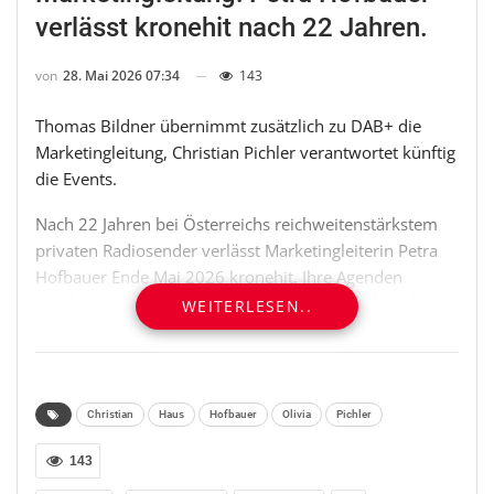
verlässt kronehit nach 22 Jahren.
von
28. Mai 2026 07:34
143
Thomas Bildner übernimmt zusätzlich zu DAB+ die
Marketingleitung, Christian Pichler verantwortet künftig
die Events.
Nach 22 Jahren bei Österreichs reichweitenstärkstem
privaten Radiosender verlässt Marketingleiterin Petra
Hofbauer Ende Mai 2026 kronehit. Ihre Agenden
werden ab Juni intern neu aufgeteilt und bleiben damit
WEITERLESEN..
fest im eigenen Team verankert: Thomas Bildner
übernimmt zusätzlich zu seiner Funktion als DAB+
Programmchef die Leitung des Marketings, Christian
Pichler die operative Verantwortung im Eventbereich.
Christian
Haus
Hofbauer
Olivia
Pichler
Petra Hofbauer hat in mehr als zwei Jahrzehnten
143
maßgeblich zum Erfolg von kronehit beigetragen und